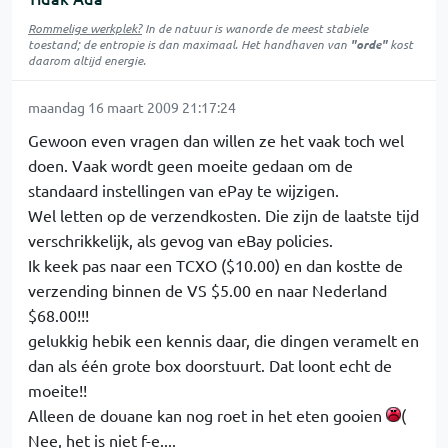
Rommelige werkplek?
In de natuur is
wanorde
de meest stabiele
toestand; de entropie is dan maximaal. Het handhaven van
"orde"
kost
daarom altijd energie.
maandag 16 maart 2009 21:17:24
Gewoon even vragen dan willen ze het vaak toch wel
doen. Vaak wordt geen moeite gedaan om de
standaard instellingen van ePay te wijzigen.
Wel letten op de verzendkosten. Die zijn de laatste tijd
verschrikkelijk, als gevog van eBay policies.
Ik keek pas naar een TCXO ($10.00) en dan kostte de
verzending binnen de VS $5.00 en naar Nederland
$68.00!!!
gelukkig hebik een kennis daar, die dingen veramelt en
dan als één grote box doorstuurt. Dat loont echt de
moeite!!
Alleen de douane kan nog roet in het eten gooien
(
Nee, het is niet f-e....