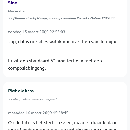
Sine
Moderator
>>
[Animo check] Hoogspannings voeding Circuits Online 2024
<<
zondag 15 maart 2009 22:55:03
Jup, dat is ook alles wat ik nog over heb van de mijne
...
Er zit een standaard 5" monitortje in met een
composiet ingang.
Piet elektro
zonder prutsen kom je nergens!
maandag 16 maart 2009 15:28:45
Op de foto is het slecht te zien, maar er draaide daar
een of ander programma op wat de werking van een