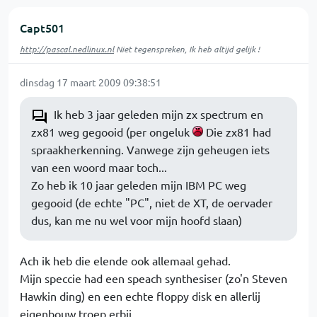
Capt501
http://pascal.nedlinux.nl
Niet tegenspreken, Ik heb altijd gelijk !
dinsdag 17 maart 2009 09:38:51
Ik heb 3 jaar geleden mijn zx spectrum en
zx81 weg gegooid (per ongeluk
Die zx81 had
spraakherkenning. Vanwege zijn geheugen iets
van een woord maar toch...
Zo heb ik 10 jaar geleden mijn IBM PC weg
gegooid (de echte "PC", niet de XT, de oervader
dus, kan me nu wel voor mijn hoofd slaan)
Ach ik heb die elende ook allemaal gehad.
Mijn speccie had een speach synthesiser (zo'n Steven
Hawkin ding) en een echte floppy disk en allerlij
eigenbouw troep erbij.