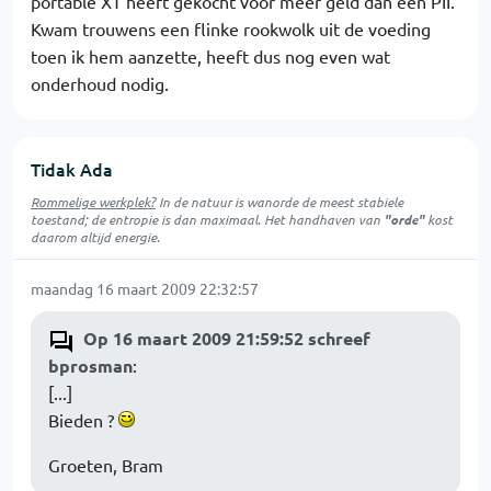
portable XT heeft gekocht voor meer geld dan een PII.
Kwam trouwens een flinke rookwolk uit de voeding
toen ik hem aanzette, heeft dus nog even wat
onderhoud nodig.
Tidak Ada
Rommelige werkplek?
In de natuur is
wanorde
de meest stabiele
toestand; de entropie is dan maximaal. Het handhaven van
"orde"
kost
daarom altijd energie.
maandag 16 maart 2009 22:32:57
Op 16 maart 2009 21:59:52 schreef
bprosman
:
[...]
Bieden ?
Groeten, Bram