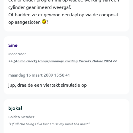
cylinder geanimeerd weergaf.
Of hadden ze er gewoon een laptop via de composit
op aangesloten
?
Sine
Moderator
>>
[Animo check] Hoogspannings voeding Circuits Online 2024
<<
maandag 16 maart 2009 15:58:41
jup, draaide een viertakt simulatie op
bjokal
Golden Member
"Of all the things I've lost I miss my mind the most"