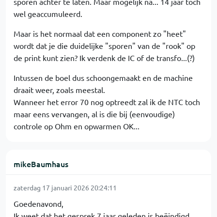
sporen achter te laten. Maar mogelijk na... 14 jaar toch
wel geaccumuleerd.
Maar is het normaal dat een component zo "heet"
wordt dat je die duidelijke "sporen" van de "rook" op
de print kunt zien? Ik verdenk de IC of de transfo...(?)
Intussen de boel dus schoongemaakt en de machine
draait weer, zoals meestal.
Wanneer het error 70 nog optreedt zal ik de NTC toch
maar eens vervangen, al is die bij (eenvoudige)
controle op Ohm en opwarmen OK...
mikeBaumhaus
zaterdag 17 januari 2026 20:24:11
Goedenavond,
Ik weet dat het gesprek 7 jaar geleden is beëindigd,