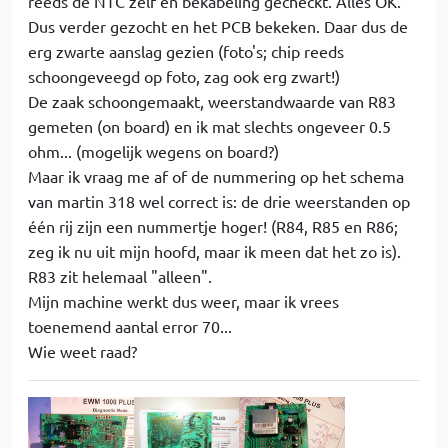
reeds de NTC zelf en bekabeling gecheckt. Alles OK.
Dus verder gezocht en het PCB bekeken. Daar dus de
erg zwarte aanslag gezien (foto's; chip reeds
schoongeveegd op foto, zag ook erg zwart!)
De zaak schoongemaakt, weerstandwaarde van R83
gemeten (on board) en ik mat slechts ongeveer 0.5
ohm... (mogelijk wegens on board?)
Maar ik vraag me af of de nummering op het schema
van martin 318 wel correct is: de drie weerstanden op
één rij zijn een nummertje hoger! (R84, R85 en R86;
zeg ik nu uit mijn hoofd, maar ik meen dat het zo is).
R83 zit helemaal "alleen".
Mijn machine werkt dus weer, maar ik vrees
toenemend aantal error 70...
Wie weet raad?