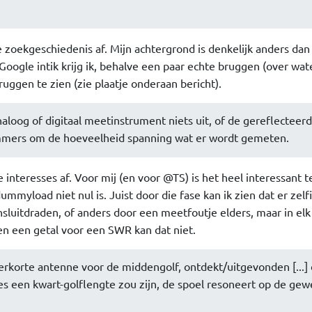
e zoekgeschiedenis af. Mijn achtergrond is denkelijk anders dan
 Google intik krijg ik, behalve een paar echte bruggen (over wate
gen te zien (zie plaatje onderaan bericht).
loog of digitaal meetinstrument niets uit, of de gereflecteerd
t immers om de hoeveelheid spanning wat er wordt gemeten.
 interesses af. Voor mij (en voor @TS) is het heel interessant 
mmyload niet nul is. Juist door die fase kan ik zien dat er zelfi
ansluitdraden, of anders door een meetfoutje elders, maar in elk
een een getal voor een SWR kan dat niet.
verkorte antenne voor de middengolf, ontdekt/uitgevonden [...] 
s een kwart-golflengte zou zijn, de spoel resoneert op de gew