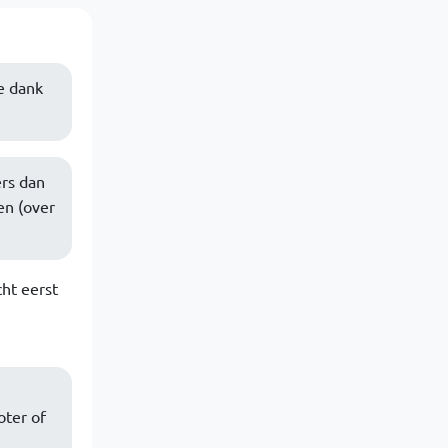
e dank
ers dan
en (over
ht eerst
oter of