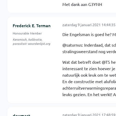
Met dank aan G3YNH
zaterdag 9 januari 2021 14:44:35
Frederick E. Terman
Honourable Member
Die Engelsman is goed he? Maa
Keramisch, kalibratie,
parasitair: woordenlijst.org
@saturnus: Inderdaad, dat sc
stralingsweerstand nog verde
Wat dat betreft doet @TS het 
interessant te zien hoever j
natuurlijk ook leuk om te we
En de constructie met alufol
achterruitverwarmingsreparati
leuks gezien. En het werkt! A
zaterdag 9 januari 2021 17:48:59
dawmast