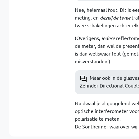
Nee, helemaal fout. Dit is e
meting, en
dezelfde twee
tra
twee schakelingen achter elk
(Overigens,
iedere
reflectomet
de meter, dan wel de present
is dan weliswaar fout (gemet
misverstanden.)
Maar ook in de glasve
Zehnder Directional Coupl
Nu dwaal je al googelend we
optische interferometer voor
polarisatie te meten.
De Sontheimer waarover wij h