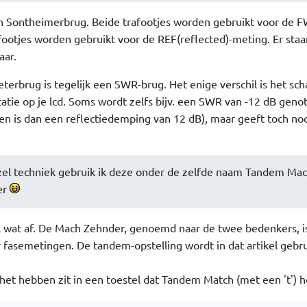
en Sontheimerbrug. Beide trafootjes worden gebruikt voor de 
footjes worden gebruikt voor de REF(reflected)-meting. Er staa
aar.
erbrug is tegelijk een SWR-brug. Het enige verschil is het sch
atie op je lcd. Soms wordt zelfs bijv. een SWR van -12 dB geno
en is dan een reflectiedemping van 12 dB), maar geeft toch noo
zel techniek gebruik ik deze onder de zelfde naam Tandem Ma
er
l wat af. De Mach Zehnder, genoemd naar de twee bedenkers, i
 fasemetingen. De tandem-opstelling wordt in dat artikel gebr
et hebben zit in een toestel dat Tandem Match (met een 't') h