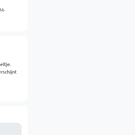
AM-
eltje.
rschijnt