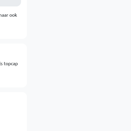
 maar ook
ls topcap