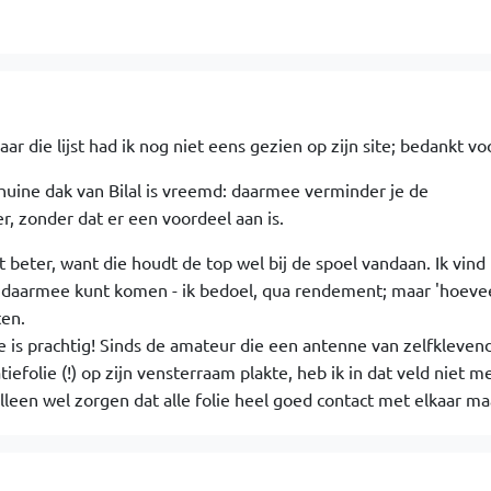
r die lijst had ik nog niet eens gezien op zijn site; bedankt voo
huine dak van Bilal is vreemd: daarmee verminder je de
r, zonder dat er een voordeel aan is.
beter, want die houdt de top wel bij de spoel vandaan. Ik vind
e daarmee kunt komen - ik bedoel, qua rendement; maar 'hoevee
ten.
ie is prachtig! Sinds de amateur die een antenne van zelfkleven
efolie (!) op zijn vensterraam plakte, heb ik in dat veld niet m
lleen wel zorgen dat alle folie heel goed contact met elkaar ma