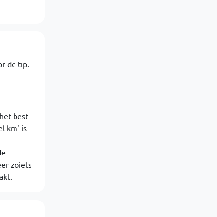
r de tip.
 het best
l km' is
de
eer zoiets
akt.