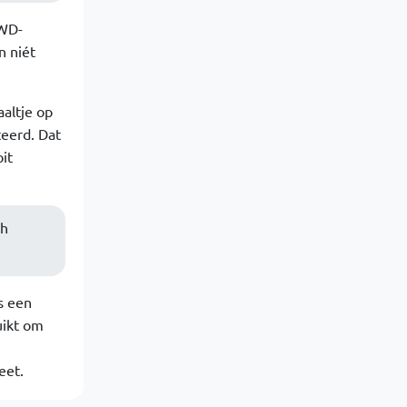
FWD-
n niét
aaltje op
teerd. Dat
it
ch
s een
uikt om
eet.