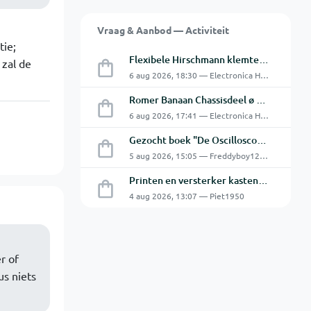
Vraag & Aanbod — Activiteit
tie;
Flexibele Hirschmann klemtestpen met tweedelige klem.
 zal de
6 aug 2026, 18:30 — Electronica Hobbyist
Romer Banaan Chassisdeel ø 4 mm 16Amp
6 aug 2026, 17:41 — Electronica Hobbyist
Gezocht boek "De Oscilloscoop - Van analoog tot digitaal"
5 aug 2026, 15:05 — Freddyboy1230
Printen en versterker kasten gratis ophalen
4 aug 2026, 13:07 — Piet1950
r of
us niets