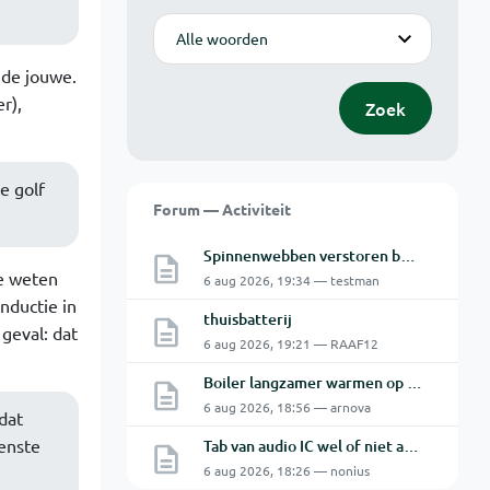
Modus
 de jouwe.
r),
Zoek
e golf
Forum — Activiteit
Spinnenwebben verstoren beeld bewakingscamera's
te weten
6 aug 2026, 19:34 — testman
nductie in
thuisbatterij
 geval: dat
6 aug 2026, 19:21 — RAAF12
Boiler langzamer warmen op zonne energie
6 aug 2026, 18:56 — arnova
dat
enste
Tab van audio IC wel of niet aan de GND.
6 aug 2026, 18:26 — nonius