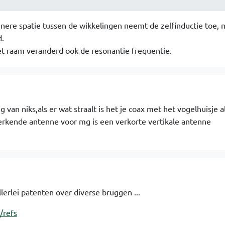
einere spatie tussen de wikkelingen neemt de zelfinductie toe,
d.
et raam veranderd ook de resonantie frequentie.
 van niks,als er wat straalt is het je coax met het vogelhuisje a
rkende antenne voor mg is een verkorte vertikale antenne
erlei patenten over diverse bruggen ...
/refs