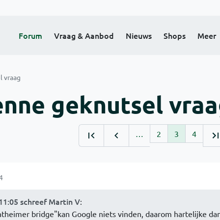
Forum
Vraag & Aanbod
Nieuws
Shops
Meer
l vraag
enne geknutsel vra
…
2
3
4
4
11:05 schreef Martin V
:
theimer bridge"kan Google niets vinden, daarom hartelijke da