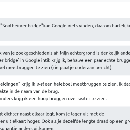
"Sontheimer bridge"kan Google niets vinden, daarom hartelijk
k van je zoekgeschiedenis af. Mijn achtergrond is denkelijk and
r bridge' in Google intik krijg ik, behalve een paar echte brugg
l meetbruggen te zien (zie plaatje onderaan bericht).
ldingen" krijg ik
wel
een heleboel meetbruggen te zien. Ik dac
aakte in de naam van de brug.
, anders krijg ik een hoop bruggen over water te zien.
t dichter naast elkaar legt, kom je lager uit met de
r uit elkaar: hoger. Ook als je dezelfde lengte draad op een gr
resonantie anders uitkomen.