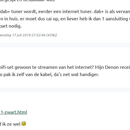
dab+ tuner wordt, eerder een internet tuner. dab+ is als verva
 in huis. er moet dus cai op, en liever heb ik dan 1 aansluiting 
part nodig.
nsdag 17 juli 2019 21:52:46
(43%)]
 hifi-set gewoon te streamen van het internet? Mijn Denon rece
pak ik zelf van de kabel, da's net wat handiger.
11-zwart.html
d ik ze wel