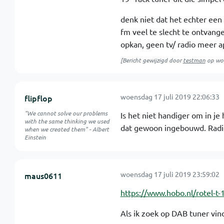
denk niet dat het echter een 
fm veel te slecht te ontvangen
opkan, geen tv/ radio meer a
[Bericht gewijzigd door
testman
op
woe
woensdag 17 juli 2019 22:06:33
flipflop
"We cannot solve our problems
Is het niet handiger om in je
with the same thinking we used
dat gewoon ingebouwd. Radio 
when we created them" - Albert
Einstein
woensdag 17 juli 2019 23:59:02
maus0611
https://www.hobo.nl/rotel-t-
Als ik zoek op DAB tuner vin