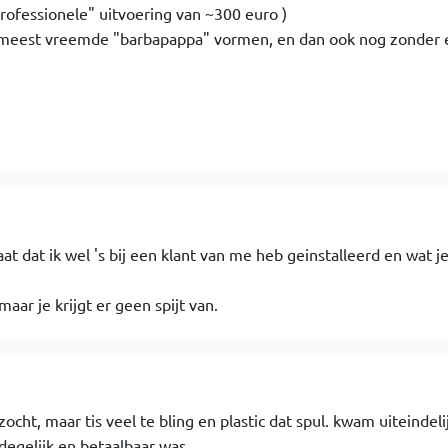
professionele" uitvoering van ~300 euro )
e meest vreemde "barbapappa" vormen, en dan ook nog zonder 
aat dat ik wel 's bij een klant van me heb geinstalleerd en wat j
aar je krijgt er geen spijt van.
ocht, maar tis veel te bling en plastic dat spul. kwam uiteindeli
 degelijk en betaalbaar was.