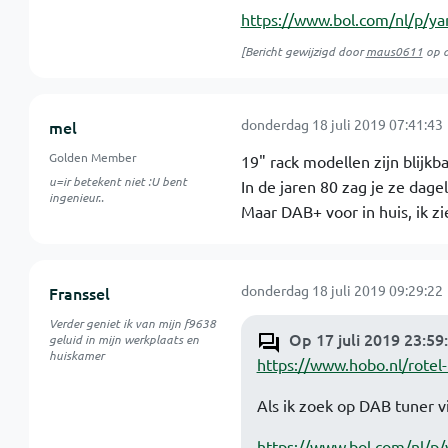
https://www.bol.com/nl/p/y
[Bericht gewijzigd door
maus0611
op
donderdag 18 juli 2019 07:41:43
mel
Golden Member
19" rack modellen zijn blijkb
u=ir betekent niet :U bent
In de jaren 80 zag je ze dageli
ingenieur..
Maar DAB+ voor in huis, ik zi
donderdag 18 juli 2019 09:29:22
Franssel
Verder geniet ik van mijn f9638
Op 17 juli 2019 23:5
geluid in mijn werkplaats en
huiskamer
https://www.hobo.nl/rotel-
Als ik zoek op DAB tuner v
https://www.bol.com/nl/p