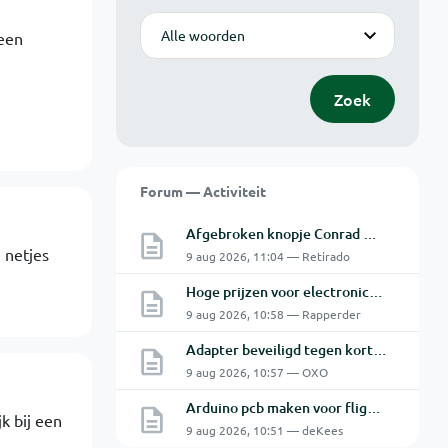
Modus
een
Zoek
Forum — Activiteit
Afgebroken knopje Conrad Oscilloscoop
e netjes
9 aug 2026, 11:04 — Retirado
Hoge prijzen voor electronica hobbyisten
9 aug 2026, 10:58 — Rapperder
Adapter beveiligd tegen kortsluiting maar toch defect?
9 aug 2026, 10:57 — OXO
Arduino pcb maken voor flightsim.
jk bij een
9 aug 2026, 10:51 — deKees