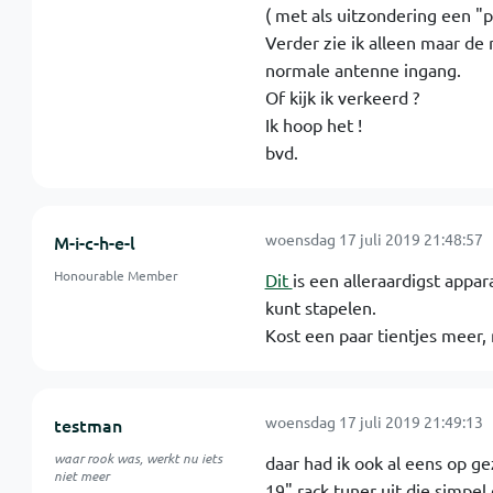
( met als uitzondering een "
Verder zie ik alleen maar d
normale antenne ingang.
Of kijk ik verkeerd ?
Ik hoop het !
bvd.
woensdag 17 juli 2019 21:48:57
M-i-c-h-e-l
Honourable Member
Dit
is een alleraardigst appar
kunt stapelen.
Kost een paar tientjes meer, m
woensdag 17 juli 2019 21:49:13
testman
waar rook was, werkt nu iets
daar had ik ook al eens op gez
niet meer
19" rack tuner uit die simpel