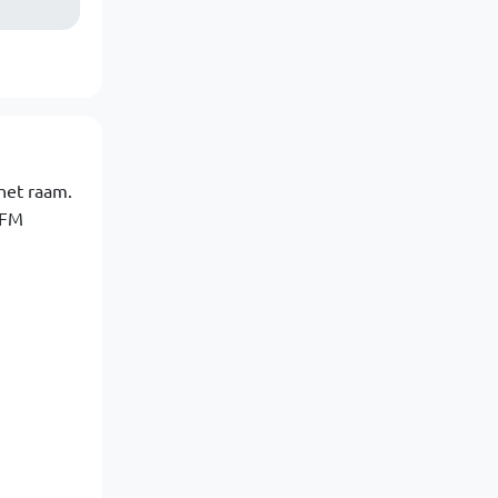
het raam.
 FM