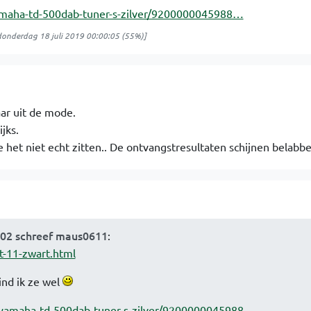
amaha-td-500dab-tuner-s-zilver/9200000045988…
donderdag 18 juli 2019 00:00:05
(55%)]
aar uit de mode.
jks.
e het niet echt zitten.. De ontvangstresultaten schijnen belabber
9:02 schreef maus0611
:
t-11-zwart.html
ind ik ze wel
/yamaha-td-500dab-tuner-s-zilver/9200000045988…