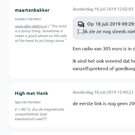
donderdag 18 juli 2019 12:02:03
maartenbakker
Golden Member
Op 18 juli 2019 09:29
www.elba-elektro.nl
| "The mind
[...]ik zie ze nog steeds n
is a funny thing. Sometimes it
needs a good whack on the side
of the head to jar things loose."
Een radio van 305 euro is in 
Ik vind het ook vreemd dat he
vanzelfsprekend of goedkoo
donderdag 18 juli 2019 12:49:23
High met Henk
Special Member
de eerste link is nog geen 200
E = MC^2, dus de magnetische
compatibiliteit doet
kwadratisch mee???