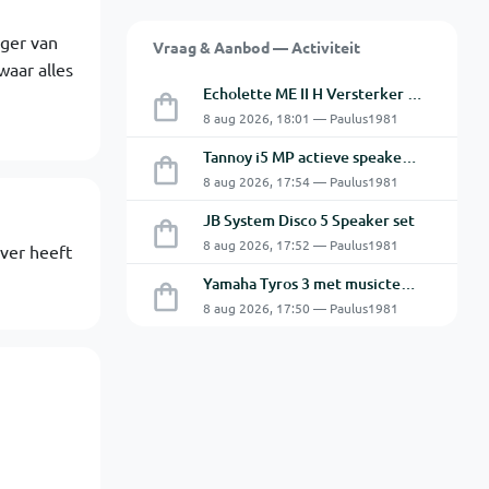
nger van
Vraag & Aanbod — Activiteit
waar alles
Echolette ME II H Versterker Top en Cabine
8 aug 2026, 18:01 — Paulus1981
Tannoy i5 MP actieve speakers - Gebruikt
8 aug 2026, 17:54 — Paulus1981
JB System Disco 5 Speaker set
8 aug 2026, 17:52 — Paulus1981
iver heeft
Yamaha Tyros 3 met musictech MT 50 B-Grif
8 aug 2026, 17:50 — Paulus1981