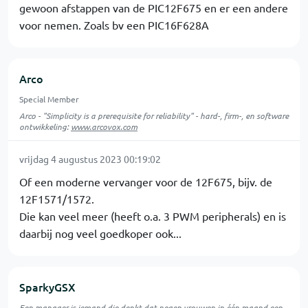
gewoon afstappen van de PIC12F675 en er een andere
voor nemen. Zoals bv een PIC16F628A
Arco
Special Member
Arco - "Simplicity is a prerequisite for reliability" - hard-, firm-, en software
ontwikkeling:
www.arcovox.com
vrijdag 4 augustus 2023 00:19:02
Of een moderne vervanger voor de 12F675, bijv. de
12F1571/1572.
Die kan veel meer (heeft o.a. 3 PWM peripherals) en is
daarbij nog veel goedkoper ook...
SparkyGSX
Een manager is iemand die denkt dat negen vrouwen in één maand een