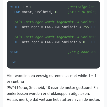
WHILE
1
 = 
1
;Oneindige lus
PWM
 Motor, Snelheid, 
10
;Stuur 10 pulsjes me
;Als ToetsHoger wordt ingedrukt EN Snelheid is n
IF
 ToetsHoger = LAAG AND Snelheid < 
255
THEN
INC
;Als ToetsLager wordt ingedrukt EN Snelheid is n
IF
 ToetsLager = LAAG AND Snelheid > 
0
THEN
DEC
WEND
;Terug naar WHILE
END
Hier word in een eeuwig durende lus met while 1 = 1
er continu
PWM Motor, Snelheid, 10 naar de motor gestuurd. En
ondertussen worden er drukknoppen uitgelezen.
Helaas merk je dat wel aan het stotteren van de motor.