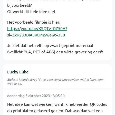
bijvoorbeeld?
Of werkt dit hele idee niet.
Het voorbeeld filmpje is hier:
https://youtu.be/KSQTv1RZ50A?
si=ZxK233BIAJROMSwa&t=350
Je ziet dat het zelfs op zwart geprint materiaal
(wellicht PLA, PET of ABS) een witte gravering geeft
Lucky Luke
Eluke.nl
| handgetypt | I'm a poor, lonesome cowboy, with a long, long
way to go.
donderdag 5 oktober 2023 13:05:20
Het idee kan wel werken, want ik heb eerder QR codes
op printplaten gelaserd gezien. Dat was dan wel een