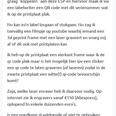
graag "koppelen" aan deze ESP en hiervoor maak ik via
een labelwriter een QR code met dit serienummer wat
ik op de printplaat plak.
Nu kan zo'n label losgaan of stukgaan. Nu zag ik
toevallig een filmpje op youtube waarbij iemand een
3d geprint frame met een laser graveert en vroeg mij
af of dit ook met printplaten kan
Ik heb op de printplaat een vierkant frame waar ik de
qr code plak maar is het mogelijk hier ipv een sticker
een qr code te laten graveren (of laseren) zodat in de
zwarte printplaat een witte(?) qr-code tevoorschijn
komt?
Zoja, welke laser enraver heb ik daarvoor nodig. Op
internet zie ik engravers vanaf €150 (Aliexpress),
oplopend to enkele duizenden euro's.
Is een goedkope al voldoende of niet te gebruiken