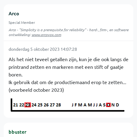
Arco
Special Member
Arco - "Simplicity is a prerequisite for reliability" - hard-, firm-, en software
ontwikkeling:
www.arcovox.com
donderdag 5 oktober 2023 14:07:28
Als het niet teveel getallen zijn, kun je die ook langs de
printrand zetten en markeren met een stift of gaatje
boren.
Ik gebruik dat om de productiemaand erop te zetten...
(voorbeeld october 2023)
bbuster