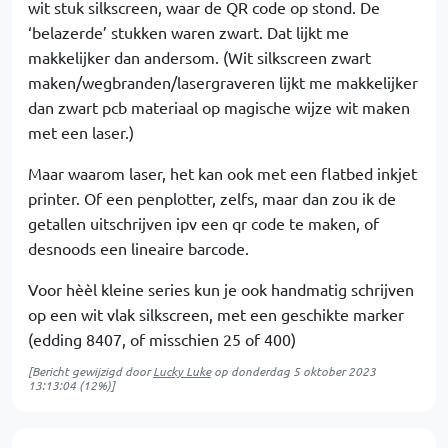
wit stuk silkscreen, waar de QR code op stond. De
‘belazerde’ stukken waren zwart. Dat lijkt me
makkelijker dan andersom. (Wit silkscreen zwart
maken/wegbranden/lasergraveren lijkt me makkelijker
dan zwart pcb materiaal op magische wijze wit maken
met een laser.)
Maar waarom laser, het kan ook met een flatbed inkjet
printer. Of een penplotter, zelfs, maar dan zou ik de
getallen uitschrijven ipv een qr code te maken, of
desnoods een lineaire barcode.
Voor hèèl kleine series kun je ook handmatig schrijven
op een wit vlak silkscreen, met een geschikte marker
(edding 8407, of misschien 25 of 400)
[Bericht gewijzigd door
Lucky Luke
op
donderdag 5 oktober 2023
13:13:04
(12%)]