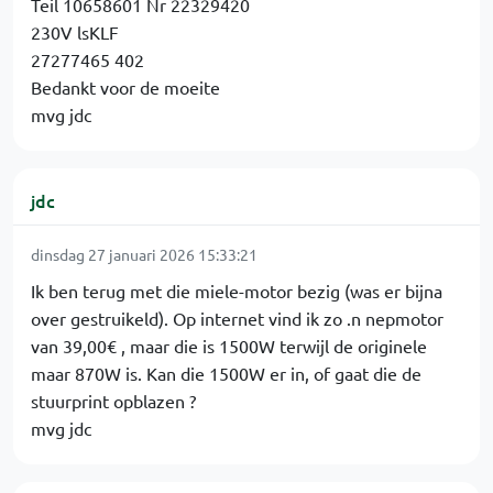
Teil 10658601 Nr 22329420
230V lsKLF
27277465 402
Bedankt voor de moeite
mvg jdc
jdc
dinsdag 27 januari 2026 15:33:21
Ik ben terug met die miele-motor bezig (was er bijna
over gestruikeld). Op internet vind ik zo .n nepmotor
van 39,00€ , maar die is 1500W terwijl de originele
maar 870W is. Kan die 1500W er in, of gaat die de
stuurprint opblazen ?
mvg jdc