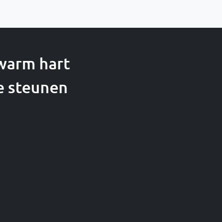
 warm hart
e steunen