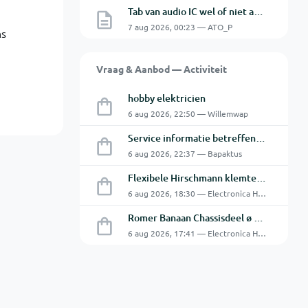
Tab van audio IC wel of niet aan de GND.
7 aug 2026, 00:23 — ATO_P
ns
Vraag & Aanbod — Activiteit
hobby elektricien
6 aug 2026, 22:50 — Willemwap
Service informatie betreffende een GFC-8010 van GW
6 aug 2026, 22:37 — Bapaktus
Flexibele Hirschmann klemtestpen met tweedelige klem.
6 aug 2026, 18:30 — Electronica Hobbyist
Romer Banaan Chassisdeel ø 4 mm 16Amp
6 aug 2026, 17:41 — Electronica Hobbyist