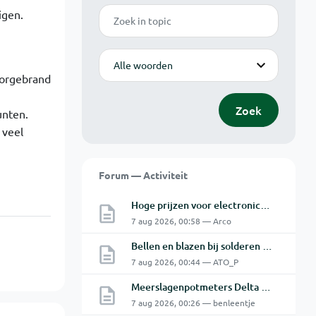
Zoek
igen.
Modus
oorgebrand
Zoek
unten.
 veel
Forum — Activiteit
Hoge prijzen voor electronica hobbyisten
7 aug 2026, 00:58 — Arco
Bellen en blazen bij solderen van Chinese PCBs
7 aug 2026, 00:44 — ATO_P
Meerslagenpotmeters Delta SM45-70D
7 aug 2026, 00:26 — benleentje