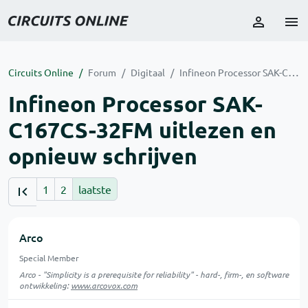
Circuits Online
Forum
Digitaal
Infineon Processor SAK-C167CS-32FM uitlezen en opnieuw schrijven
Infineon Processor SAK-
C167CS-32FM uitlezen en
opnieuw schrijven
1
2
laatste
Arco
Special Member
Arco - "Simplicity is a prerequisite for reliability" - hard-, firm-, en software
ontwikkeling:
www.arcovox.com