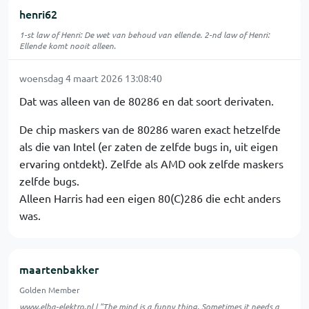
henri62
1-st law of Henri: De wet van behoud van ellende. 2-nd law of Henri:
Ellende komt nooit alleen.
woensdag 4 maart 2026 13:08:40
Dat was alleen van de 80286 en dat soort derivaten.
De chip maskers van de 80286 waren exact hetzelfde
als die van Intel (er zaten de zelfde bugs in, uit eigen
ervaring ontdekt). Zelfde als AMD ook zelfde maskers
zelfde bugs.
Alleen Harris had een eigen 80(C)286 die echt anders
was.
maartenbakker
Golden Member
www.elba-elektro.nl
| "The mind is a funny thing. Sometimes it needs a