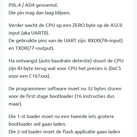
P0L.4 / AD4 genoemd.
Die pin mag dan laag blijven.
Verder wacht de CPU op een ZERO byte op de ASC0
input (aka UART0).
De gebruikte pins van de UART zijn: RXD0(78=input)
en TXD0(77=output).
Na ontvangst (auto baudrate detectie) stuurt de CPU
zijn ID-byte terug wat voor CPU het precies is (0xC5
voor een C167xxx).
De programmeer software moet nu 32 bytes sturen
voor de first stage bootloader (16 instructies dus
maar).
Die 1-st loader moet nu een tweede iets grotere
bootloader oid gaan laden.
Die 2-nd loader moet de flash applicatie gaan laden