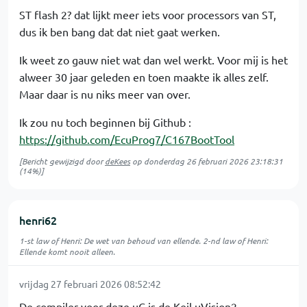
ST flash 2? dat lijkt meer iets voor processors van ST,
dus ik ben bang dat dat niet gaat werken.
Ik weet zo gauw niet wat dan wel werkt. Voor mij is het
alweer 30 jaar geleden en toen maakte ik alles zelf.
Maar daar is nu niks meer van over.
Ik zou nu toch beginnen bij Github :
https://github.com/EcuProg7/C167BootTool
[Bericht gewijzigd door
deKees
op
donderdag 26 februari 2026 23:18:31
(14%)]
henri62
1-st law of Henri: De wet van behoud van ellende. 2-nd law of Henri:
Ellende komt nooit alleen.
vrijdag 27 februari 2026 08:52:42
De compiler voor deze uC is de Keil uVision2.