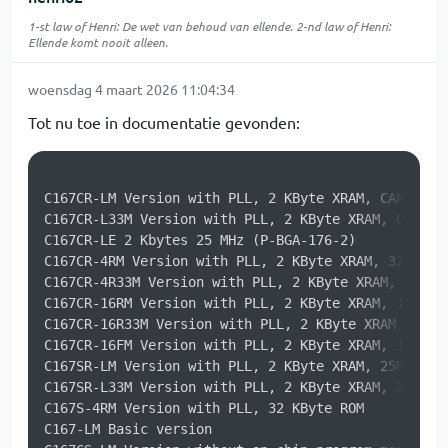
1-st law of Henri: De wet van behoud van ellende. 2-nd law of Henri:
Ellende komt nooit alleen.
woensdag 4 maart 2026 11:04:34
Tot nu toe in documentatie gevonden:
C167CR-LM Version with PLL, 2 KByte XRAM, CAN modul
C167CR-L33M Version with PLL, 2 KByte XRAM, CAN mod
C167CR-LE 2 Kbytes 25 MHz (P-BGA-176-2)

C167CR-4RM Version with PLL, 2 KByte XRAM, 32 KByte
C167CR-4R33M Version with PLL, 2 KByte XRAM, 32 KBy
C167CR-16RM Version with PLL, 2 KByte XRAM, 128 KBy
C167CR-16R33M Version with PLL, 2 KByte XRAM, 128 K
C167CR-16FM Version with PLL, 2 KByte XRAM, 128 KBy
C167SR-LM Version with PLL, 2 KByte XRAM, 25MHz

C167SR-L33M Version with PLL, 2 KByte XRAM, 33MHz

C167S-4RM Version with PLL, 32 KByte ROM

C167-LM Basic version
