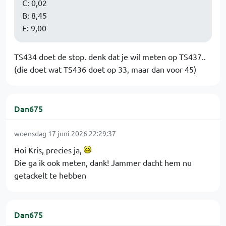
C: 0,02
B: 8,45
E: 9,00
TS434 doet de stop. denk dat je wil meten op TS437..
(die doet wat TS436 doet op 33, maar dan voor 45)
Dan675
woensdag 17 juni 2026 22:29:37
Hoi Kris, precies ja,
Die ga ik ook meten, dank! Jammer dacht hem nu
getackelt te hebben
Dan675