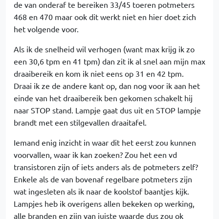
de van onderaf te bereiken 33/45 toeren potmeters
468 en 470 maar ook dit werkt niet en hier doet zich
het volgende voor.
Als ik de snelheid wil verhogen (want max krijg ik zo
een 30,6 tpm en 41 tpm) dan zit ik al snel aan mijn max
draaibereik en kom ik niet eens op 31 en 42 tpm.
Draai ik ze de andere kant op, dan nog voor ik aan het
einde van het draaibereik ben gekomen schakelt hij
naar STOP stand. Lampje gaat dus uit en STOP lampje
brandt met een stilgevallen draaitafel.
Iemand enig inzicht in waar dit het eerst zou kunnen
voorvallen, waar ik kan zoeken? Zou het een vd
transistoren zijn of iets anders als de potmeters zelf?
Enkele als de van bovenaf regelbare potmeters zijn
wat ingesleten als ik naar de koolstof baantjes kijk.
Lampjes heb ik overigens allen bekeken op werking,
alle branden en zijn van juiste waarde dus zou ok