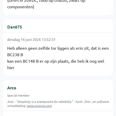
(DMM in 20VDC, rood op chassis, zwart op
componenten)
Dan675
dinsdag 16 juni 2026 13:52:31
Heb alleen geen zelfde tor liggen als erin zit, dat is een
BC238 B
kan een BC148 B er op zijn plaats, die heb ik nog wel
hier
Arco
Special Member
Arco - "Simplicity is a prerequisite for reliability" - hard-, firm-, en software
ontwikkeling:
www.arcovox.com