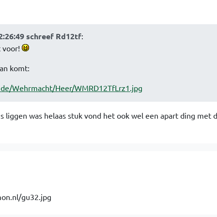
2:26:49 schreef Rd12tf
:
t voor!
an komt:
e.de/Wehrmacht/Heer/WMRD12TfLrz1.jpg
mis liggen was helaas stuk vond het ook wel een apart ding met 