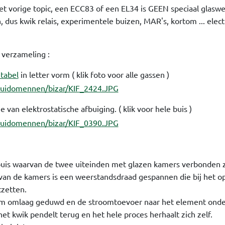
het vorige topic, een ECC83 of een EL34 is GEEN speciaal glasw
n, dus kwik relais, experimentele buizen, MAR's, kortom ... elect
n verzameling :
 tabel
in letter vorm ( klik foto voor alle gassen )
e van elektrostatische afbuiging. ( klik voor hele buis )
-buis waarvan de twee uiteinden met glazen kamers verbonden zi
en van de kamers is een weerstandsdraad gespannen die bij het
tzetten.
om omlaag geduwd en de stroomtoevoer naar het element onde
et kwik pendelt terug en het hele proces herhaalt zich zelf.