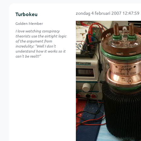
zondag 4 februari 2007 12:47:59
Turbokeu
Golden Member
I love watching conspiracy
theorists use the airtight logic
of the argument from
incredulity: "Well I don't
understand how it works so it
can't be real!!!"