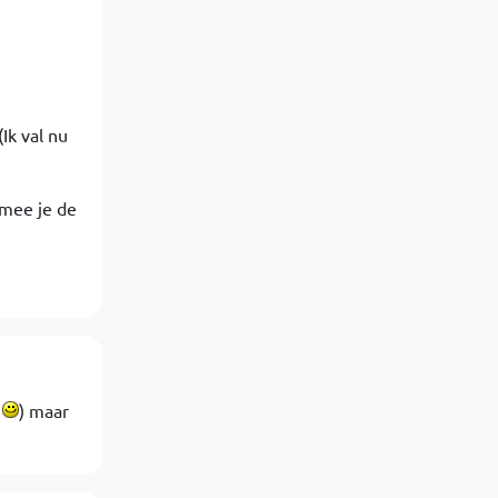
Ik val nu
rmee je de
?
) maar