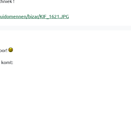
chniek !
oor!
 komt: