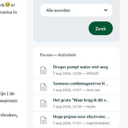
erk
er
Modus
ronica in
Zoek
Forum — Activiteit
Droger pompt water niet weg.
7 aug 2026, 12:59 — MMSoft
Siemens combimagnetron HF75850
7 aug 2026, 12:57 — Oom Jan
jn ( de
Het grote "Waar krijg ik dit onderdeel" topic Deel 11
 opwarmen
7 aug 2026, 12:18 — Hubie
rbroken,
Hoge prijzen voor electronica hobbyisten
7 aug 2026, 11:51 — maartenbakker