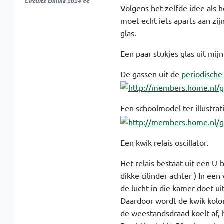
Circuits Online 2024
<<
Volgens het zelfde idee als 
moet echt iets aparts aan zij
glas.
Een paar stukjes glas uit mij
De gassen uit de
periodische
Een schoolmodel ter illustrati
Een kwik relais oscillator.
Het relais bestaat uit een U
dikke cilinder achter ) In e
de lucht in die kamer doet ui
Daardoor wordt de kwik kol
de weestandsdraad koelt af, h