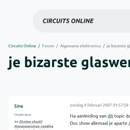
Circuits Online
Forum
Algemene elektronica
je bizarste g
je bizarste glaswer
zondag 4 februari 2007 01:57:58
Sine
Moderator
Na aanleiding van
dit
topic da
>>
[Animo check]
Dus show allemaal je aparte /
Hoogspannings voeding