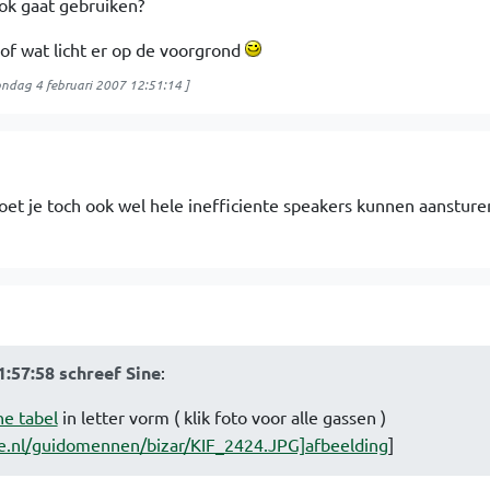
ook gaat gebruiken?
of wat licht er op de voorgrond
ndag 4 februari 2007 12:51:14
]
t je toch ook wel hele inefficiente speakers kunnen aansturen
1:57:58 schreef Sine
:
he tabel
in letter vorm ( klik foto voor alle gassen )
e.nl/guidomennen/bizar/KIF_2424.JPG]afbeelding
]