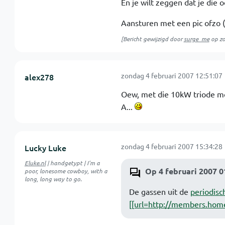
En je wilt zeggen dat je die 
Aansturen met een pic ofzo (
[Bericht gewijzigd door
surge_me
op
zo
zondag 4 februari 2007 12:51:07
alex278
Oew, met die 10kW triode moe
A...
zondag 4 februari 2007 15:34:28
Lucky Luke
Eluke.nl
| handgetypt | I'm a
Op 4 februari 2007 0
poor, lonesome cowboy, with a
long, long way to go.
De gassen uit de
periodisc
[[url=http://members.hom