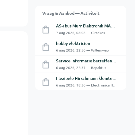
Vraag & Aanbod — Activiteit
AS-i bus Murr Elektronik MASI20 AS-Interface I/O-module 56440
7 aug 2026, 08:08 — Girrekes
hobby elektricien
6 aug 2026, 22:50 — Willemwap
Service informatie betreffende een GFC-8010 van GW
6 aug 2026, 22:37 — Bapaktus
Flexibele Hirschmann klemtestpen met tweedelige klem.
6 aug 2026, 18:30 — Electronica Hobbyist