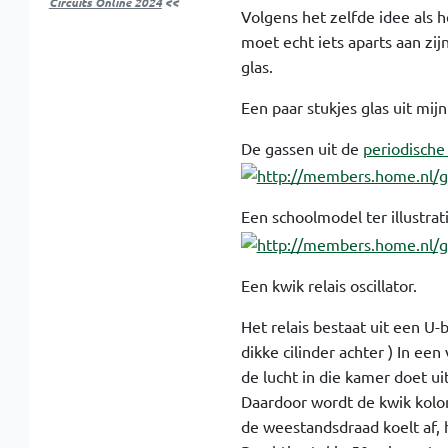
Circuits Online 2024
<<
Volgens het zelfde idee als 
moet echt iets aparts aan zij
glas.
Een paar stukjes glas uit mij
De gassen uit de
periodische
Een schoolmodel ter illustrati
Een kwik relais oscillator.
Het relais bestaat uit een U
dikke cilinder achter ) In e
de lucht in die kamer doet ui
Daardoor wordt de kwik kol
de weestandsdraad koelt af, h