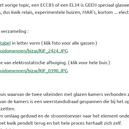
het vorige topic, een ECC83 of een EL34 is GEEN speciaal glasw
n, dus kwik relais, experimentele buizen, MAR's, kortom ... elect
n verzameling :
 tabel
in letter vorm ( klik foto voor alle gassen )
e van elektrostatische afbuiging. ( klik voor hele buis )
-buis waarvan de twee uiteinden met glazen kamers verbonden zi
en van de kamers is een weerstandsdraad gespannen die bij het
tzetten.
om omlaag geduwd en de stroomtoevoer naar het element onde
et kwik pendelt terug en het hele proces herhaalt zich zelf.