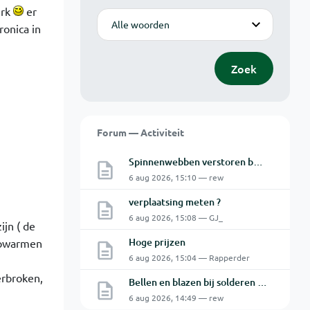
erk
er
Modus
ronica in
Zoek
Forum — Activiteit
Spinnenwebben verstoren beeld bewakingscamera's
6 aug 2026, 15:10 — rew
verplaatsing meten ?
6 aug 2026, 15:08 — GJ_
jn ( de
Hoge prijzen
 opwarmen
6 aug 2026, 15:04 — Rapperder
rbroken,
Bellen en blazen bij solderen van Chinese PCBs
6 aug 2026, 14:49 — rew