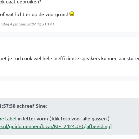
ook gaat gebruiken?
of wat licht er op de voorgrond
ndag 4 februari 2007 12:51:14
]
t je toch ook wel hele inefficiente speakers kunnen aansturen
1:57:58 schreef Sine
:
he tabel
in letter vorm ( klik foto voor alle gassen )
e.nl/guidomennen/bizar/KIF_2424.JPG]afbeelding
]