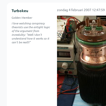
zondag 4 februari 2007 12:47:59
Turbokeu
Golden Member
I love watching conspiracy
theorists use the airtight logic
of the argument from
incredulity: "Well I don't
understand how it works so it
can't be real!!!"