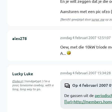
En je wilt zeggen dat je die 
Aansturen met een pic ofzo (
[Bericht gewijzigd door
surge_me
op
zo
zondag 4 februari 2007 12:51:07
alex278
Oew, met die 10kW triode moe
A...
zondag 4 februari 2007 15:34:28
Lucky Luke
Eluke.nl
| handgetypt | I'm a
Op 4 februari 2007 0
poor, lonesome cowboy, with a
long, long way to go.
De gassen uit de
periodisc
[[url=http://members.hom