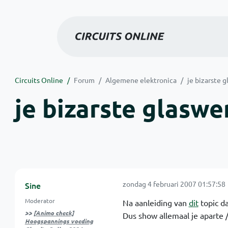
Circuits Online
Forum
Algemene elektronica
je bizarste g
je bizarste glaswer
zondag 4 februari 2007 01:57:58
Sine
Moderator
Na aanleiding van
dit
topic da
>>
[Animo check]
Dus show allemaal je aparte /
Hoogspannings voeding