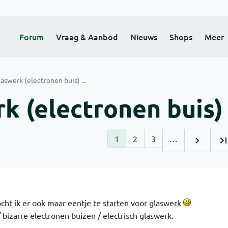
Forum
Vraag & Aanbod
Nieuws
Shops
Meer
laswerk (electronen buis) ...
k (electronen buis) .
1
2
3
…
cht ik er ook maar eentje te starten voor glaswerk
 bizarre electronen buizen / electrisch glaswerk.