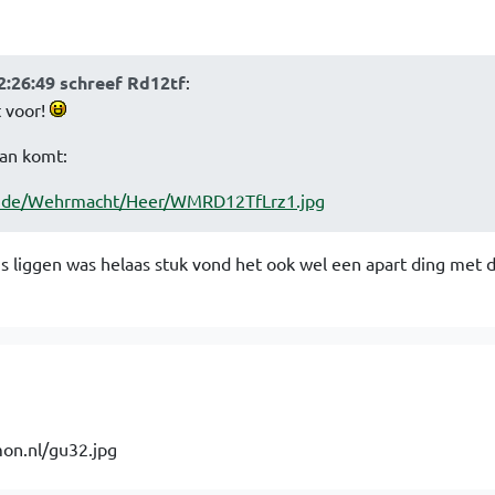
2:26:49 schreef Rd12tf
:
t voor!
an komt:
e.de/Wehrmacht/Heer/WMRD12TfLrz1.jpg
mis liggen was helaas stuk vond het ook wel een apart ding met 