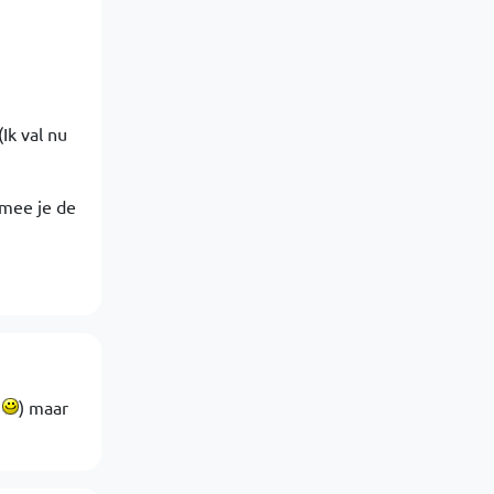
Ik val nu
rmee je de
?
) maar