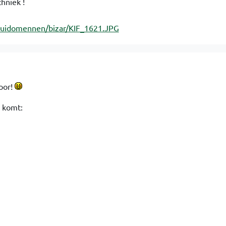
chniek !
oor!
 komt: