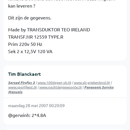
kan leveren ?
Dit zijn de gegevens.
Made by TRANSDUKTOR TEO IRELAND
TRANSF.NR 12559 TYPE.R
Prim 220v 50 Hz
Sek 2 x 12,5V 120 VA
Tim Blanckaert
Spread Firefox 3
|
www.100dagen-slc.tk
|
www.slc-griekenland.tk
|
www.sportfeest.tk
|
www.nachtdergewoonte.tk
|
Panasonic Service
Manuals
maandag 28 mei 2007 00:20:09
@gerwinh: 2*4.8A