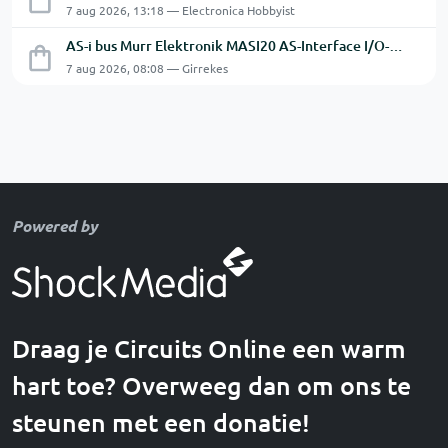
7 aug 2026, 13:18 — Electronica Hobbyist
AS-i bus Murr Elektronik MASI20 AS-Interface I/O-module 56440
7 aug 2026, 08:08 — Girrekes
Powered by
Draag je Circuits Online een warm
hart toe? Overweeg dan om ons te
steunen met een donatie!