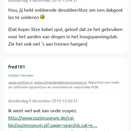
donderdag 9 december 2010 15:04:57
Nou, jij hebt voldoende desoldeerlitze om een dakgoot
los te solderen
(Dat koper litze kabel spul, geloof dat ze het gebruiken
voor het aarden van dingen in het hoogspanningslab.
Zie het ook wel 's aan treinen hangen)
fred101
Golden Member
www.pa4tim.nl
,
www.schneiderelectronicsrepair.nl
, Reparatie van meet-
en calibratie apparatuur en maritieme en industriele PCBs
donderdag 9 december 2010 15:36:31
Ik weet wel wat van oude scopes.
http://www.oszimuseum.de/cgi-
bin/oszimuseum.pl?.page=search&.cat=e…