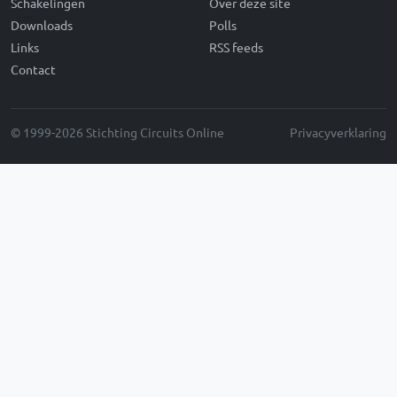
Schakelingen
Over deze site
Downloads
Polls
Links
RSS feeds
Contact
© 1999-2026 Stichting Circuits Online
Privacyverklaring