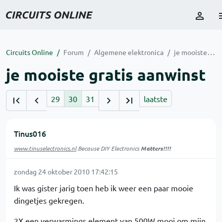
Circuits Online
Forum
Algemene elektronica
je mooiste gratis aanwinst
je mooiste gratis aanwinst
29
30
31
laatste
Tinus016
www.tinuselectronics.nl
Because DIY Electronics
Matters!!!!
zondag 24 oktober 2010 17:42:15
Ik was gister jarig toen heb ik weer een paar mooie
dingetjes gekregen.
2X een verwarmings element van 500W mooi om mijn