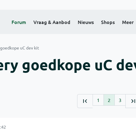
Forum
Vraag & Aanbod
Nieuws
Shops
Meer
 goedkope uC dev kit
ery goedkope uC de
1
2
3
:42