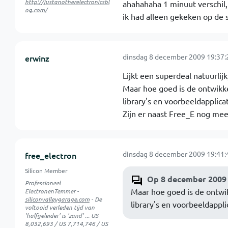
http://justanotherelectronicsbl
ahahahaha 1 minuut verschil,
og.com/
ik had alleen gekeken op de s
dinsdag 8 december 2009 19:37:
erwinz
Lijkt een superdeal natuurlijk
Maar hoe goed is de ontwikke
library's en voorbeeldapplica
Zijn er naast Free_E nog mee
dinsdag 8 december 2009 19:41:
free_electron
Silicon Member
Op 8 december 2009 
Professioneel
Maar hoe goed is de ontwik
ElectronenTemmer -
siliconvalleygarage.com
- De
library's en voorbeeldappl
voltooid verleden tijd van
'halfgeleider' is 'zand' ... US
8,032,693 / US 7,714,746 / US