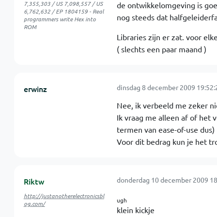
7,355,303 / US 7,098,557 / US
de ontwikkelomgeving is goe
6,762,632 / EP 1804159 - Real
nog steeds dat halfgeleiderf
programmers write Hex into
ROM
Libraries zijn er zat. voor e
( slechts een paar maand )
dinsdag 8 december 2009 19:52:
erwinz
Nee, ik verbeeld me zeker ni
Ik vraag me alleen af of het
termen van ease-of-use dus)
Voor dit bedrag kun je het tr
donderdag 10 december 2009 18
Riktw
http://justanotherelectronicsbl
ugh
og.com/
klein kickje