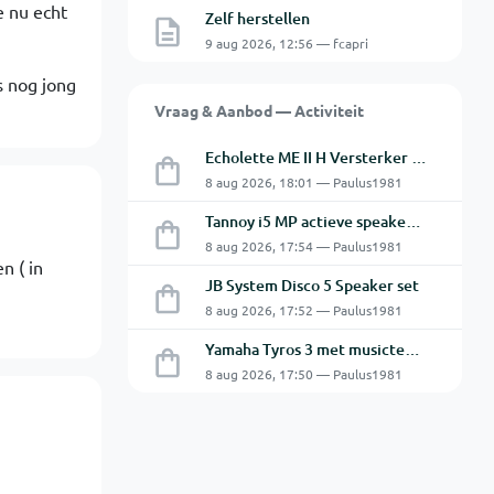
e nu echt
Zelf herstellen
9 aug 2026, 12:56 — fcapri
s nog jong
Vraag & Aanbod — Activiteit
Echolette ME II H Versterker Top en Cabine
8 aug 2026, 18:01 — Paulus1981
Tannoy i5 MP actieve speakers - Gebruikt
8 aug 2026, 17:54 — Paulus1981
n ( in
JB System Disco 5 Speaker set
8 aug 2026, 17:52 — Paulus1981
Yamaha Tyros 3 met musictech MT 50 B-Grif
8 aug 2026, 17:50 — Paulus1981