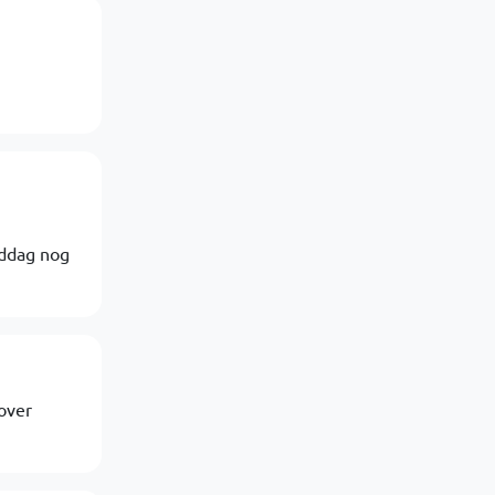
iddag nog
rover