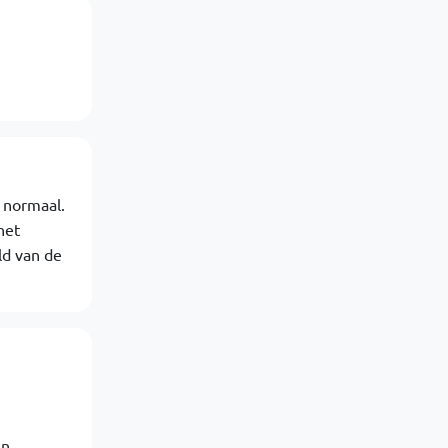
s normaal.
het
ld van de
n.