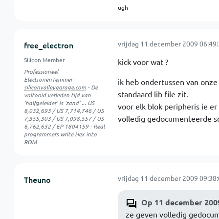
ugh
vrijdag 11 december 2009 06:49
free_electron
Silicon Member
kick voor wat ?
Professioneel
ElectronenTemmer -
ik heb ondertussen van onze
siliconvalleygarage.com
- De
standaard lib file zit.
voltooid verleden tijd van
'halfgeleider' is 'zand' ... US
voor elk blok peripheris ie e
8,032,693 / US 7,714,746 / US
volledig gedocumenteerde s
7,355,303 / US 7,098,557 / US
6,762,632 / EP 1804159 - Real
programmers write Hex into
ROM
vrijdag 11 december 2009 09:38
Theuno
Op 11 december 2009
ze geven volledig gedocu