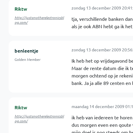
zondag 13 december 2009 20:41
Riktw
http://justanotherelectronicsbl
tja, verschillende banken dan
og.com/
als je ook ABN hebt ga ik he
zondag 13 december 2009 20:56
benleentje
Golden Member
Ik heb het op vrijdagavond be
Maar de rente datum die ik t
morgen ochtend op je rekening
bank. Ja ja alle 89 centen en
maandag 14 december 2009 01:1
Riktw
http://justanotherelectronicsbl
ik heb van iedereen te horen
og.com/
dus morgen even een qoute vo
mijn doel is nog steeds om 