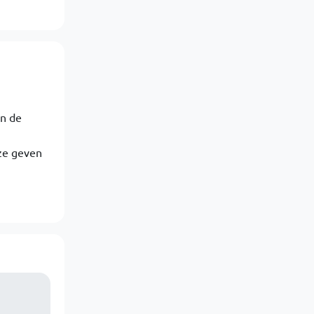
in de
 ze geven