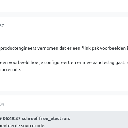
:37
 productengineers vernomen dat er een flink pak voorbeelden 
r een voorbeeld hoe je configureert en er mee aand eslag gaat.
ourcecode.
:04
 06:49:37 schreef free_electron
:
menteerde sourcecode.