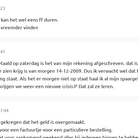
:23
 kan het wel eens ff duren.
t vreemder vinden
:47
taald op zaterdag is het van mijn rekening afgeschreven. dat i
e zien krijg is van morgen 14-12-2009. Dus ik verwacht wel dat 
 staat. Als het er morgen niet op staat haal ik al mijn spaarge
 krijgen we weer een nieuwe crisis:P Dat zal ze leren.
7:44
 gekregen dat het geld is overgemaakt.
or een factuurtje voor een particuliere bestelling.
het voor aankomend weekend alles bij iedereen binnen te hebbe