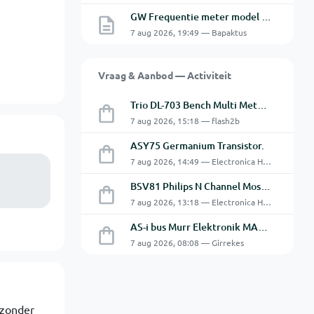
GW Frequentie meter model GFC-8010G probleem
7 aug 2026, 19:49 — Bapaktus
Vraag & Aanbod — Activiteit
Trio DL-703 Bench Multi Meter **VERKOCHT**
7 aug 2026, 15:18 — flash2b
ASY75 Germanium Transistor.
7 aug 2026, 14:49 — Electronica Hobbyist
BSV81 Philips N Channel Mosfet Transistors.
7 aug 2026, 13:18 — Electronica Hobbyist
AS-i bus Murr Elektronik MASI20 AS-Interface I/O-module 56440
7 aug 2026, 08:08 — Girrekes
 zonder