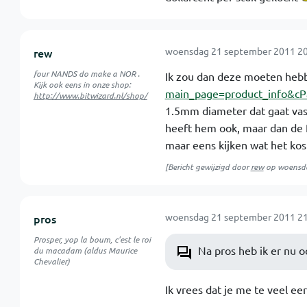
woensdag 21 september 2011 20
rew
four NANDS do make a NOR .
Ik zou dan deze moeten heb
Kijk ook eens in onze shop:
main_page=product_info&
http://www.bitwizard.nl/shop/
1.5mm diameter dat gaat vast 
heeft hem ook, maar dan de 
maar eens kijken wat het kos
[Bericht gewijzigd door
rew
op
woensda
woensdag 21 september 2011 21
pros
Prosper, yop la boum, c'est le roi
Na pros heb ik er nu 
du macadam (aldus Maurice
Chevalier)
Ik vrees dat je me te veel ee