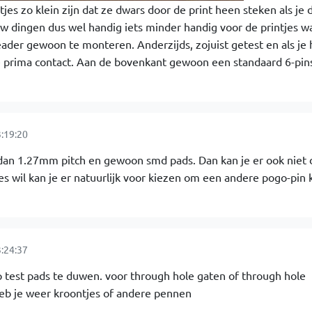
es zo klein zijn dat ze dwars door de print heen steken als je d
uw dingen dus wel handig iets minder handig voor de printjes w
eader gewoon te monteren. Anderzijds, zojuist getest en als j
 prima contact. Aan de bovenkant gewoon een standaard 6-pins
:19:20
an 1.27mm pitch en gewoon smd pads. Dan kan je er ook niet
jes wil kan je er natuurlijk voor kiezen om een andere pogo-pin 
:24:37
p test pads te duwen. voor through hole gaten of through hole
b je weer kroontjes of andere pennen