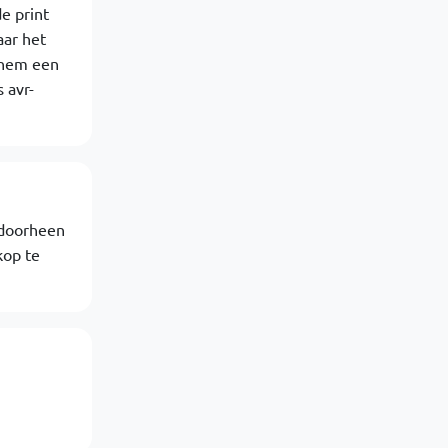
e print
aar het
e hem een
 avr-
 doorheen
kop te