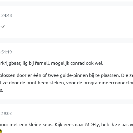
:24:48
es?
:51:19
rijgbaar, iig bij farnell, mogelijk conrad ook wel.
lossen door er één of twee guide-pinnen bij te plaatsen. Die ze
dat ze door de print heen steken, voor de programmeerconnecto
s.
:19:02
 voor met een kleine keus. Kijk eens naar MDFly, heb ik ze pas 