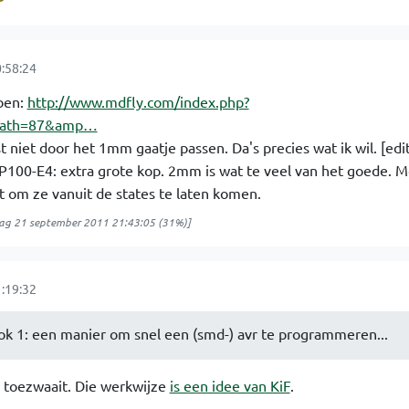
:58:24
ben:
http://www.mdfly.com/index.php?
cPath=87&amp…
niet door het 1mm gaatje passen. Da's precies wat ik wil. [edit
P100-E4: extra grote kop. 2mm is wat te veel van het goede. 
t om ze vanuit de states te laten komen.
g 21 september 2011 21:43:05
(31%)]
:19:32
ook 1: een manier om snel een (smd-) avr te programmeren...
r toezwaait. Die werkwijze
is een idee van KiF
.