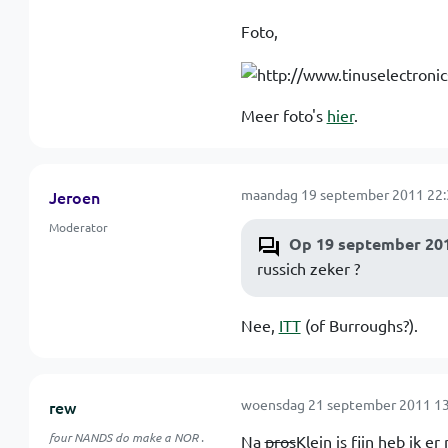
Foto,
Meer foto's
hier
.
maandag 19 september 2011 22:
Jeroen
Moderator
Op 19 september 201
russich zeker ?
Nee,
ITT
(of Burroughs?).
woensdag 21 september 2011 13
rew
four NANDS do make a NOR .
Na
pros
Klein is fijn
heb ik er