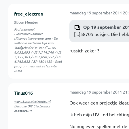
maandag 19 september 2011 20:
free_electron
Silicon Member
Op 19 september 2011 
Professioneel
[...]5870S buisjes. Die he
ElectronenTemmer -
siliconvalleygarage.com
- De
voltooid verleden tijd van
'halfgeleider' is 'zand' ... US
russich zeker ?
8,032,693 / US 7,714,746 / US
7,355,303 / US 7,098,557 / US
6,762,632 / EP 1804159 - Real
programmers write Hex into
ROM
maandag 19 september 2011 21:
Tinus016
www.tinuselectronics.nl
Ook weer een projectje klaar
Because DIY Electronics
Matters!!!!
Ik heb mijn UV Led belichtin
Nu nog even spellen met de 