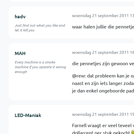
woensdag 21 september 2011 13
hadv
Just find out what you like and
waar halen jullie die pennetj
let it kill you
woensdag 21 september 2011 16
MAH
Every machine is a smoke
die pennetjes zijn gewoon verk
machine if you operate it wrong
enough
@rew: dat probleem kan je op
naast en zijn iets langer zo
je dan enkel ongeboorde pad
woensdag 21 september 2011 19
LED-Maniak
Farnell vraagt er veel teveel
dollarcent per stuk gekocht