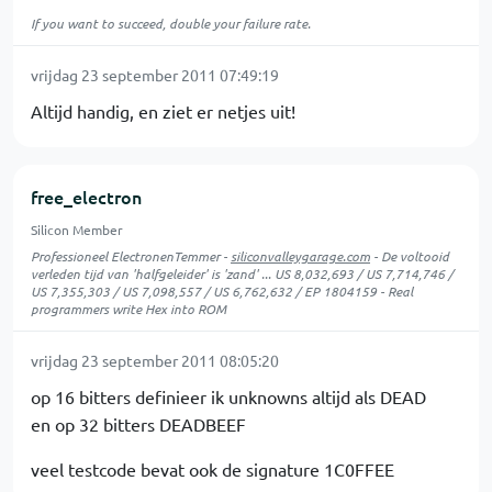
If you want to succeed, double your failure rate.
vrijdag 23 september 2011 07:49:19
Altijd handig, en ziet er netjes uit!
free_electron
Silicon Member
Professioneel ElectronenTemmer -
siliconvalleygarage.com
- De voltooid
verleden tijd van 'halfgeleider' is 'zand' ... US 8,032,693 / US 7,714,746 /
US 7,355,303 / US 7,098,557 / US 6,762,632 / EP 1804159 - Real
programmers write Hex into ROM
vrijdag 23 september 2011 08:05:20
op 16 bitters definieer ik unknowns altijd als DEAD
en op 32 bitters DEADBEEF
veel testcode bevat ook de signature 1C0FFEE