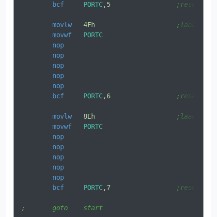
bcf
PORTC
,
5
;reset het
movlw
4Fh
;laad hex 
movwf
PORTC
nop
nop
nop
nop
nop
bcf
PORTC
,
6
;reset het
movlw
8Eh
;laad hex 
movwf
PORTC
nop
nop
nop
nop
nop
bcf
PORTC
,
7
;reset het
;	goto	start