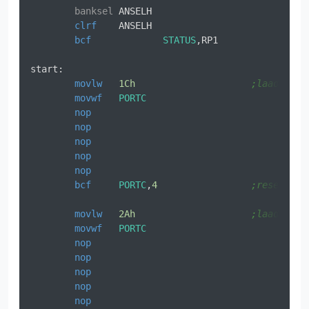
banksel
	ANSELH

clrf
	ANSELH

bcf
STATUS
,RP1

start:

movlw
1Ch
;laad hex 
movwf
PORTC
nop
nop
nop
nop
nop
bcf
PORTC
,
4
;reset het
movlw
2Ah
;laad hex 
movwf
PORTC
nop
nop
nop
nop
nop