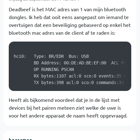
Deadbeef is het MAC adres van 1 van mijn bluetooth
dongles. Ik heb dat ooit eens aangepast om iemand te
overtuigen dat een beveiliging gebaseerd op enkel het
bluetooth mac adres van de client af te raden is:
hci0:	Type: BR/EDR  Bus: USB

	BD Address: 00:DE:AD:BE:EF:00  ACL MTU: 310:10  SCO MTU: 64:8

	UP RUNNING PSCAN 

	RX bytes:1107 acl:0 sco:0 events:35 errors:0

Heeft als bijkomend voordeel dat je in de lijst met
devices bij het pairen meteen ziet welke de uwe is
voor het andere apparaat de naam heeft opgevraagd.
bprosman