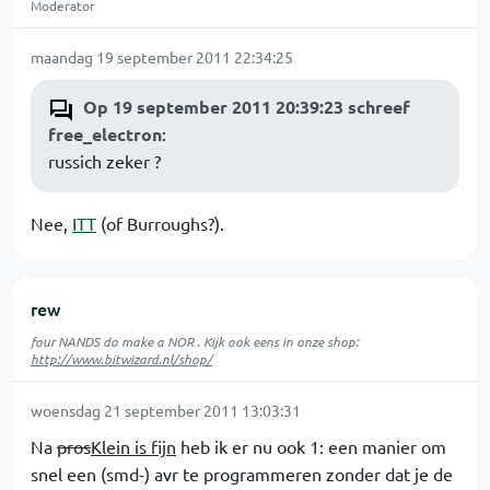
Moderator
maandag 19 september 2011 22:34:25
Op 19 september 2011 20:39:23 schreef
free_electron
:
russich zeker ?
Nee,
ITT
(of Burroughs?).
rew
four NANDS do make a NOR . Kijk ook eens in onze shop:
http://www.bitwizard.nl/shop/
woensdag 21 september 2011 13:03:31
Na
pros
Klein is fijn
heb ik er nu ook 1: een manier om
snel een (smd-) avr te programmeren zonder dat je de