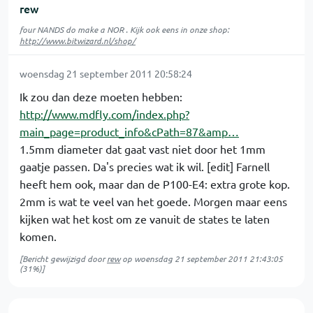
rew
four NANDS do make a NOR . Kijk ook eens in onze shop:
http://www.bitwizard.nl/shop/
woensdag 21 september 2011 20:58:24
Ik zou dan deze moeten hebben:
http://www.mdfly.com/index.php?
main_page=product_info&cPath=87&amp…
1.5mm diameter dat gaat vast niet door het 1mm
gaatje passen. Da's precies wat ik wil. [edit] Farnell
heeft hem ook, maar dan de P100-E4: extra grote kop.
2mm is wat te veel van het goede. Morgen maar eens
kijken wat het kost om ze vanuit de states te laten
komen.
[Bericht gewijzigd door
rew
op
woensdag 21 september 2011 21:43:05
(31%)]