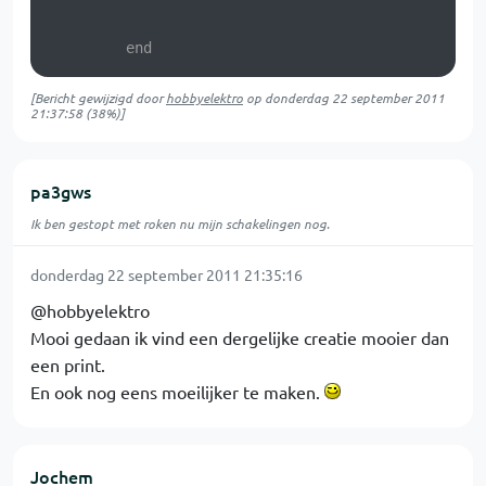
end
[Bericht gewijzigd door
hobbyelektro
op
donderdag 22 september 2011
21:37:58
(38%)]
pa3gws
Ik ben gestopt met roken nu mijn schakelingen nog.
donderdag 22 september 2011 21:35:16
@hobbyelektro
Mooi gedaan ik vind een dergelijke creatie mooier dan
een print.
En ook nog eens moeilijker te maken.
Jochem