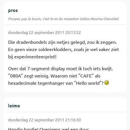
pros
Prosper, yop la boum, c'est le roi du macadam (aldus Maurice Chevalier)
donderdag 22 september 2011 20:15:52
Die dradenbundels zijn netjes gelegd, zou ik zeggen.
En geen vieze soldeerklodders, zoals je wel vaker ziet
bij experimenteerprint!
Over dat 7-segment display moet ik toch iets kwijt.
"080A" zegt weinig. Waarom niet "CAFE" als
hexadecimale tegenhanger van "Hello world"?
leime
donderdag 22 september 2011 21:16:30
Handig bordje! Overigens wel een duur