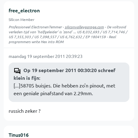
free_electron
Silicon Member
Professioneel ElectronenTemmer -
siliconvalleygarage.com
- De voltooid
verleden tijd van 'halfgeleider' is 'zand' ... US 8,032,693 / US 7,714,746 /
US 7,355,303 / US 7,098,557 / US 6,762,632 / EP 1804159 - Real
programmers write Hex into ROM
maandag 19 september 2011 20:39:23
Op 19 september 2011 00:30:20 schreef
klein is fijn
:
[...]5870S buisjes. Die hebben zo'n pinout, met
een geniale pinafstand van 2.29mm.
russich zeker ?
Tinus016