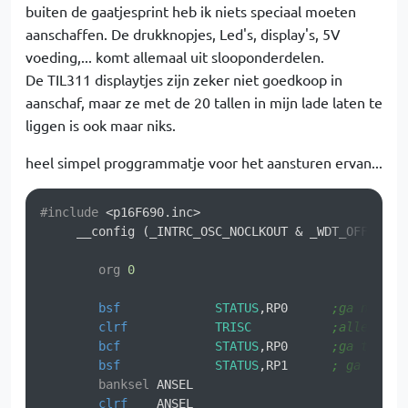
buiten de gaatjesprint heb ik niets speciaal moeten
aanschaffen. De drukknopjes, Led's, display's, 5V
voeding,... komt allemaal uit slooponderdelen.
De TIL311 displaytjes zijn zeker niet goedkoop in
aanschaf, maar ze met de 20 tallen in mijn lade laten te
liggen is ook maar niks.
heel simpel proggrammatje voor het aansturen ervan...
#include 
<p16F690.inc>

     __config (_INTRC_OSC_NOCLKOUT & _WDT_OFF & _P
org
0
bsf
STATUS
,RP0	
;ga naar r
clrf
TRISC
;alle C po
bcf
STATUS
,RP0	
;ga terug 
bsf
STATUS
,RP1	
; ga naar 
banksel
	ANSEL

clrf
	ANSEL
