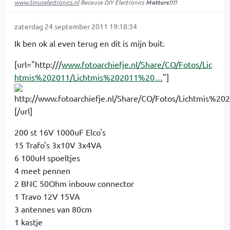
www.tinuselectronics.nl
Because DIY Electronics
Matters!!!!
zaterdag 24 september 2011 19:18:34
Ik ben ok al even terug en dit is mijn buit.
[url="http:///
www.fotoarchiefje.nl/Share/CO/Fotos/Lic
htmis%202011/Lichtmis%202011%20…
"]
[/url]
200 st 16V 1000uF Elco's
15 Trafo's 3x10V 3x4VA
6 100uH spoeltjes
4 meet pennen
2 BNC 50Ohm inbouw connector
1 Travo 12V 15VA
3 antennes van 80cm
1 kastje