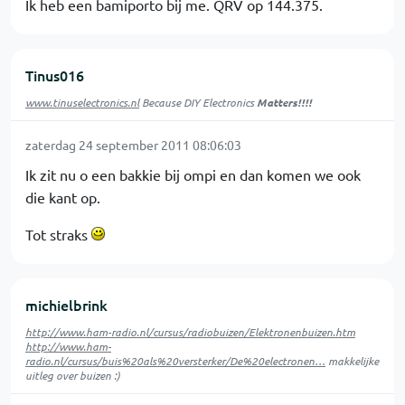
Ik heb een bamiporto bij me. QRV op 144.375.
Tinus016
www.tinuselectronics.nl
Because DIY Electronics
Matters!!!!
zaterdag 24 september 2011 08:06:03
Ik zit nu o een bakkie bij ompi en dan komen we ook
die kant op.
Tot straks
michielbrink
http://www.ham-radio.nl/cursus/radiobuizen/Elektronenbuizen.htm
http://www.ham-
radio.nl/cursus/buis%20als%20versterker/De%20electronen…
makkelijke
uitleg over buizen :)