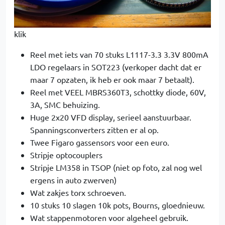
klik
Reel met iets van 70 stuks L1117-3.3 3.3V 800mA
LDO regelaars in SOT223 (verkoper dacht dat er
maar 7 opzaten, ik heb er ook maar 7 betaalt).
Reel met VEEL MBRS360T3, schottky diode, 60V,
3A, SMC behuizing.
Huge 2x20 VFD display, serieel aanstuurbaar.
Spanningsconverters zitten er al op.
Twee Figaro gassensors voor een euro.
Stripje optocouplers
Stripje LM358 in TSOP (niet op foto, zal nog wel
ergens in auto zwerven)
Wat zakjes torx schroeven.
10 stuks 10 slagen 10k pots, Bourns, gloednieuw.
Wat stappenmotoren voor algeheel gebruik.