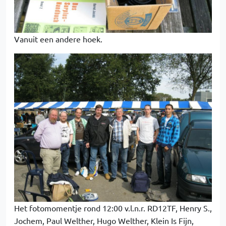
Vanuit een andere hoek.
Het fotomomentje rond 12:00 v.l.n.r. RD12TF, Henry S.,
Jochem, Paul Welther, Hugo Welther, Klein Is Fijn,