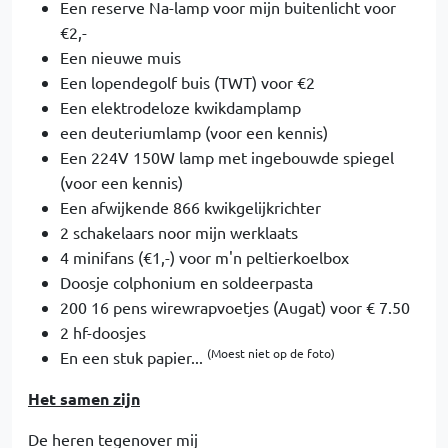
Een reserve Na-lamp voor mijn buitenlicht voor
€2,-
Een nieuwe muis
Een lopendegolf buis (TWT) voor €2
Een elektrodeloze kwikdamplamp
een deuteriumlamp (voor een kennis)
Een 224V 150W lamp met ingebouwde spiegel
(voor een kennis)
Een afwijkende 866 kwikgelijkrichter
2 schakelaars noor mijn werklaats
4 minifans (€1,-) voor m'n peltierkoelbox
Doosje colphonium en soldeerpasta
200 16 pens wirewrapvoetjes (Augat) voor € 7.50
2 hf-doosjes
(Moest niet op de foto)
En een stuk papier...
Het samen zijn
De heren tegenover mij