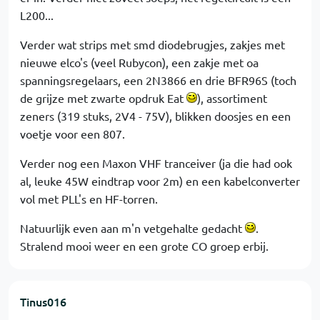
L200...
Verder wat strips met smd diodebrugjes, zakjes met
nieuwe elco's (veel Rubycon), een zakje met oa
spanningsregelaars, een 2N3866 en drie BFR96S (toch
de grijze met zwarte opdruk Eat
), assortiment
zeners (319 stuks, 2V4 - 75V), blikken doosjes en een
voetje voor een 807.
Verder nog een Maxon VHF tranceiver (ja die had ook
al, leuke 45W eindtrap voor 2m) en een kabelconverter
vol met PLL's en HF-torren.
Natuurlijk even aan m'n vetgehalte gedacht
.
Stralend mooi weer en een grote CO groep erbij.
Tinus016