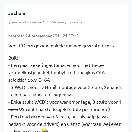
Jochem
If you want to succeed, double your failure rate.
zaterdag 24 september 2011 21:57:15
Veel CO'ers gezien, enkele nieuwe gezichten zelfs.
Buit:
- Een paar zekeringautomaten voor het to-be-
verdeelkastje in het hobbyhok, hopelijk is C6A
selectief t.o.v. B16A
- 3 WCD's voor DIN-rail montage voor 2 euro, 2ehands
in een half kapotte groepenkast
- Enkelstuks WCD's voor wandmontage, 3 stuks voor
1
euro
95 cent (laatste losgeld uit de portemonee)
- Een touchscreen van 8 euro, net als help (alvast
bedankt voor de drivers) en Ganzz (voortaan wel even
afdingen Ganzz
)