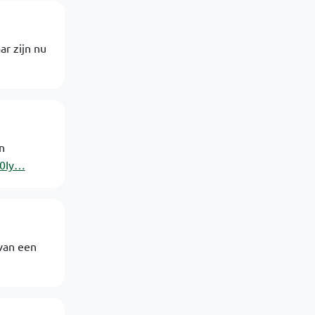
ar zijn nu
n
X0Iy…
 van een