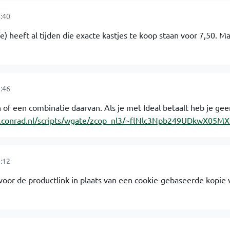
:40
) heeft al tijden die exacte kastjes te koop staan voor 7,50. Ma
:46
 of een combinatie daarvan. Als je met Ideal betaalt heb je gee
.conrad.nl/scripts/wgate/zcop_nl3/~flNlc3Npb249UDkwX05M
:12
rvoor de productlink in plaats van een cookie-gebaseerde kopie