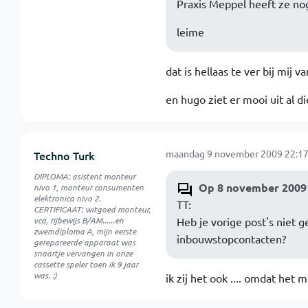
Praxis Meppel heeft ze nog..
leime
dat is hellaas te ver bij mij 
en hugo ziet er mooi uit al d
maandag 9 november 2009 22:17
Techno Turk
DIPLOMA: asistent monteur
Op 8 november 2009 
nivo 1, monteur consumenten
elektronica nivo 2.
TT:
CERTIFICAAT: witgoed monteur,
vca, rijbewijs B/AM......en
Heb je vorige post's niet 
zwemdiploma A, mijn eerste
inbouwstopcontacten?
gerepareerde apparaat was
snaartje vervangen in onze
cassette speler toen ik 9 jaar
was. :)
ik zij het ook .... omdat het 