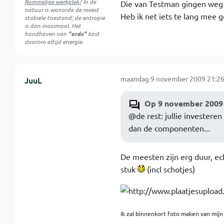
Rommelige werkplek?
In de
Die van Testman gingen weg v
natuur is
wanorde
de meest
Heb ik net iets te lang mee
stabiele toestand; de entropie
is dan maximaal. Het
handhaven van
"orde"
kost
daarom altijd energie.
maandag 9 november 2009 21:26
JuuL
Op 9 november 2009 
@de rest: jullie investere
dan de componenten...
De meesten zijn erg duur, ech
stuk
(incl schotjes)
Ik zal binnenkort foto maken van mijn 