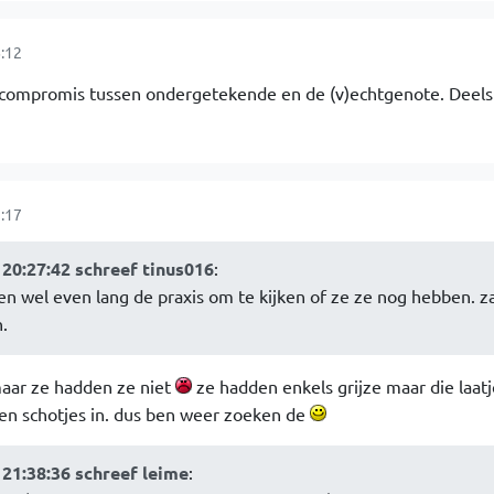
:12
en compromis tussen ondergetekende en de (v)echtgenote. Deels 
:17
20:27:42 schreef tinus016
:
n wel even lang de praxis om te kijken of ze ze nog hebben. z
.
maar ze hadden ze niet
ze hadden enkels grijze maar die laatj
en schotjes in. dus ben weer zoeken de
21:38:36 schreef leime
: