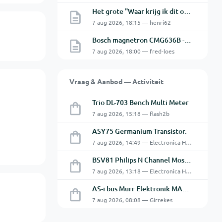
Het grote "Waar krijg ik dit onderdeel" topic Deel 11
7 aug 2026, 18:15 — henri62
Bosch magnetron CMG636B - 2 De oven doet het niet goed.
7 aug 2026, 18:00 — fred-loes
Vraag & Aanbod — Activiteit
Trio DL-703 Bench Multi Meter
7 aug 2026, 15:18 — flash2b
ASY75 Germanium Transistor.
7 aug 2026, 14:49 — Electronica Hobbyist
BSV81 Philips N Channel Mosfet Transistors.
7 aug 2026, 13:18 — Electronica Hobbyist
AS-i bus Murr Elektronik MASI20 AS-Interface I/O-module 56440
7 aug 2026, 08:08 — Girrekes