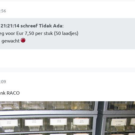
:56
21:21:14 schreef Tidak Ada
:
 voor Eur 7,50 per stuk (50 laadjes)
ee gewacht
:09
denk RACO