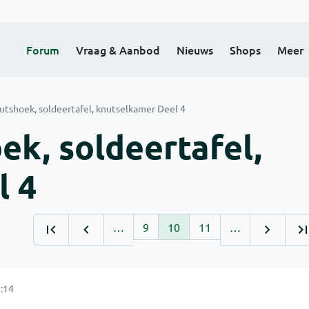
Forum
Vraag & Aanbod
Nieuws
Shops
Meer
utshoek, soldeertafel, knutselkamer Deel 4
ek, soldeertafel,
l 4
…
9
10
11
…
:14