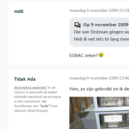
maandag 9 november 2009 23:18
m00
Op 9 november 2009 
Die van Testman gingen weg
Heb ik net iets te lang m
ESRAC zeker?
maandag 9 november 2009 23:46
Tidak Ada
Rommelige werkplek?
In de
Nee, ze zijn gebruikt en ik 
natuur is
wanorde
de meest
stabiele toestand; de entropie
is dan maximaal. Het
handhaven van
"orde"
kost
daarom altijd energie.