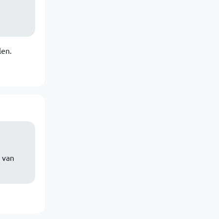
len.
 van