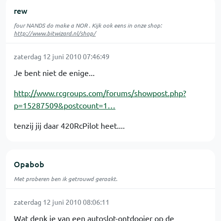
rew
four NANDS do make a NOR . Kijk ook eens in onze shop:
http://www.bitwizard.nl/shop/
zaterdag 12 juni 2010 07:46:49
Je bent niet de enige...
http://www.rcgroups.com/forums/showpost.php?
p=15287509&postcount=1…
tenzij jij daar 420RcPilot heet....
Opabob
Met proberen ben ik getrouwd geraakt.
zaterdag 12 juni 2010 08:06:11
Wat denk je van een autoslot-ontdooier op de