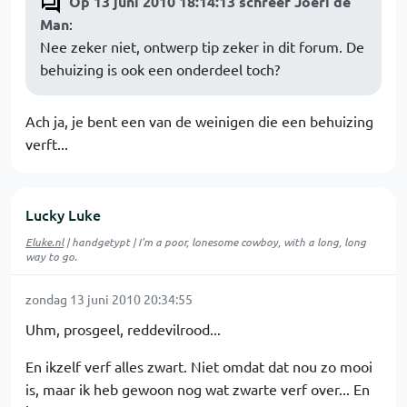
Op 13 juni 2010 18:14:13 schreef Joeri de
Man
:
Nee zeker niet, ontwerp tip zeker in dit forum. De
behuizing is ook een onderdeel toch?
Ach ja, je bent een van de weinigen die een behuizing
verft...
Lucky Luke
Eluke.nl
| handgetypt | I'm a poor, lonesome cowboy, with a long, long
way to go.
zondag 13 juni 2010 20:34:55
Uhm, prosgeel, reddevilrood...
En ikzelf verf alles zwart. Niet omdat dat nou zo mooi
is, maar ik heb gewoon nog wat zwarte verf over... En