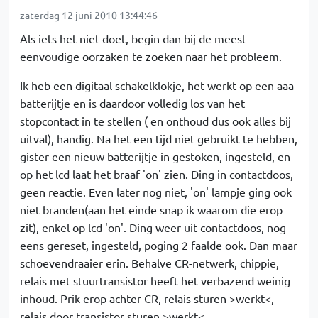
zaterdag 12 juni 2010 13:44:46
Als iets het niet doet, begin dan bij de meest
eenvoudige oorzaken te zoeken naar het probleem.
Ik heb een digitaal schakelklokje, het werkt op een aaa
batterijtje en is daardoor volledig los van het
stopcontact in te stellen ( en onthoud dus ook alles bij
uitval), handig. Na het een tijd niet gebruikt te hebben,
gister een nieuw batterijtje in gestoken, ingesteld, en
op het lcd laat het braaf 'on' zien. Ding in contactdoos,
geen reactie. Even later nog niet, 'on' lampje ging ook
niet branden(aan het einde snap ik waarom die erop
zit), enkel op lcd 'on'. Ding weer uit contactdoos, nog
eens gereset, ingesteld, poging 2 faalde ook. Dan maar
schoevendraaier erin. Behalve CR-netwerk, chippie,
relais met stuurtransistor heeft het verbazend weinig
inhoud. Prik erop achter CR, relais sturen >werkt<,
relais door transistor sturen >werkt<...