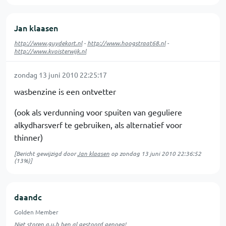
Jan klaasen
http://www.guydekort.nl
-
http://www.hoogstraat68.nl
-
http://www.kvoisterwijk.nl
zondag 13 juni 2010 22:25:17
wasbenzine is een ontvetter
(ook als verdunning voor spuiten van geguliere
alkydharsverf te gebruiken, als alternatief voor
thinner)
[Bericht gewijzigd door
Jan klaasen
op
zondag 13 juni 2010 22:36:52
(13%)]
daandc
Golden Member
Niet storen a.u.b ben al gestoord genoeg!