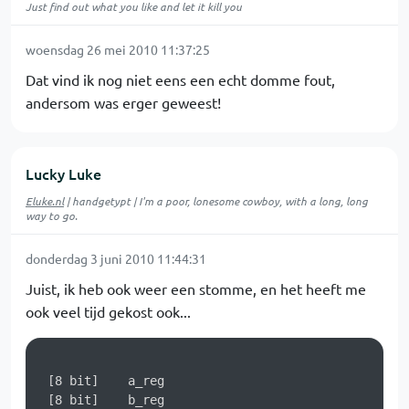
Just find out what you like and let it kill you
woensdag 26 mei 2010 11:37:25
Dat vind ik nog niet eens een echt domme fout,
andersom was erger geweest!
Lucky Luke
Eluke.nl
| handgetypt | I'm a poor, lonesome cowboy, with a long, long
way to go.
donderdag 3 juni 2010 11:44:31
Juist, ik heb ook weer een stomme, en het heeft me
ook veel tijd gekost ook...
 [8 bit]    a_reg

 [8 bit]    b_reg
