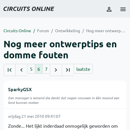
Circuits Online
Forum
Ontwikkeling
Nog meer ontwerptips en domme fouten
Nog meer ontwerptips en
domme fouten
5
6
7
laatste
SparkyGSX
Een manager is iemand die denkt dat negen vrouwen in één maand een
kind kunnen maken
vrijdag 21 mei 2010 09:41:07
Zonde... Het lijkt inderdaad onmogelijk geworden om