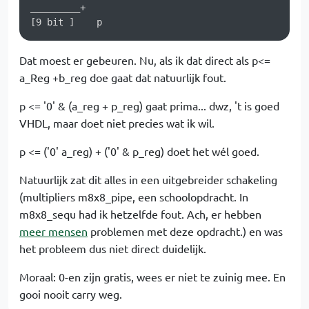
_________+

Dat moest er gebeuren. Nu, als ik dat direct als p<=
a_Reg +b_reg doe gaat dat natuurlijk fout.
p <= '0' & (a_reg + p_reg) gaat prima... dwz, 't is goed
VHDL, maar doet niet precies wat ik wil.
p <= ('0' a_reg) + ('0' & p_reg) doet het wél goed.
Natuurlijk zat dit alles in een uitgebreider schakeling
(multipliers m8x8_pipe, een schoolopdracht. In
m8x8_sequ had ik hetzelfde fout. Ach, er hebben
meer mensen
problemen met deze opdracht.) en was
het probleem dus niet direct duidelijk.
Moraal: 0-en zijn gratis, wees er niet te zuinig mee. En
gooi nooit carry weg.