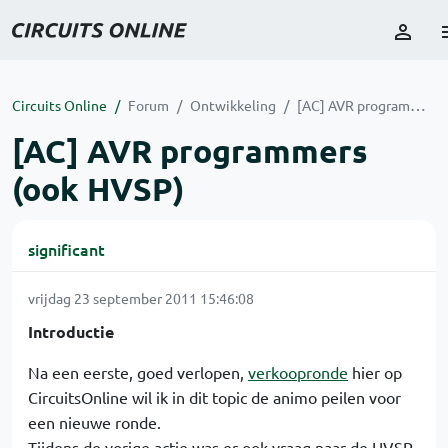
Circuits Online
Forum
Ontwikkeling
[AC] AVR programmers (ook HVSP)
[AC] AVR programmers
(ook HVSP)
significant
vrijdag 23 september 2011 15:46:08
Introductie
Na een eerste, goed verlopen,
verkoopronde
hier op
CircuitsOnline wil ik in dit topic de animo peilen voor
een nieuwe ronde.
Tijdens de vorige actie was er ook vraag naar de HVSP