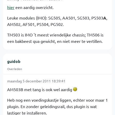
hier
een aardig overzicht.
Leuke modules (IMO): SG505, AA501, SG503, PS503
A
,
AM502, AF501, PS504, PG502.
TM503 is IMO 't meest vriendelijke chassis; TM506 is
een bakbeest qua gewicht, en niet meer te vertillen.
guidob
Overleden
maandag 5 december 2011 18:39:41
AM503B met tang is ook wel aardig
Heb nog een voedingskastje liggen, echter voor maar 1
plugin. En zonder geleidingsrail, dus plugin is wat
lastiger te installeren.