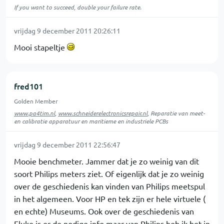
If you want to succeed, double your failure rate.
vrijdag 9 december 2011 20:26:11
Mooi stapeltje
fred101
Golden Member
www.pa4tim.nl
,
www.schneiderelectronicsrepair.nl
, Reparatie van meet-
en calibratie apparatuur en maritieme en industriele PCBs
vrijdag 9 december 2011 22:56:47
Mooie benchmeter. Jammer dat je zo weinig van dit
soort Philips meters ziet. Of eigenlijk dat je zo weinig
over de geschiedenis kan vinden van Philips meetspul
in het algemeen. Voor HP en tek zijn er hele virtuele (
en echte) Museums. Ook over de geschiedenis van
Fluke is er de nodige info maar van Philips heb ik het in