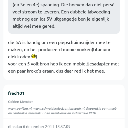
(en 3e en 4e) spanning. Die hoeven dan niet persé
veel stroom te leveren. Een dubbele labvoeding
met nog een los 5V uitgangetje ben je eigenlijk
altijd wel mee gered.
die 5A is handig om een piepschuimsnijder mee te
maken, en het produceerd mooie vonken(titanium
elektroden
)
voor een 5 volt bron heb ik een mobieltjesadapter met
een paar kroko's eraan, dus daar red ik het mee.
fred101
Golden Member
www.pa4tim.nl
,
www.schneiderelectronicsrepair.nl
, Reparatie van meet-
en calibratie apparatuur en maritieme en industriele PCBs
dinsdag 6 december 2011 18:37:09