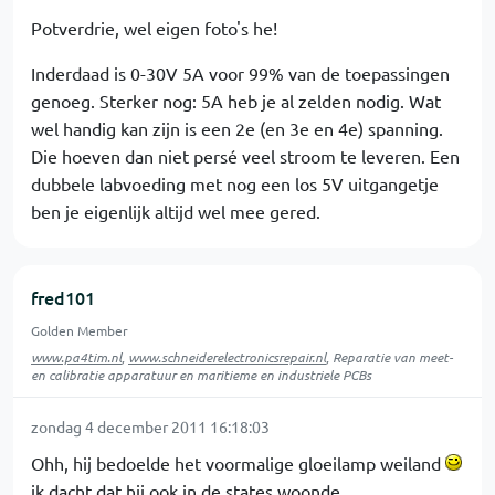
Potverdrie, wel eigen foto's he!
Inderdaad is 0-30V 5A voor 99% van de toepassingen
genoeg. Sterker nog: 5A heb je al zelden nodig. Wat
wel handig kan zijn is een 2e (en 3e en 4e) spanning.
Die hoeven dan niet persé veel stroom te leveren. Een
dubbele labvoeding met nog een los 5V uitgangetje
ben je eigenlijk altijd wel mee gered.
fred101
Golden Member
www.pa4tim.nl
,
www.schneiderelectronicsrepair.nl
, Reparatie van meet-
en calibratie apparatuur en maritieme en industriele PCBs
zondag 4 december 2011 16:18:03
Ohh, hij bedoelde het voormalige gloeilamp weiland
ik dacht dat hij ook in de states woonde.