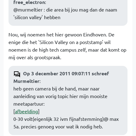
free_electron
:
@murmeltier : die area bij jou mag dan de naam
'silicon valley' hebben
Nou, wij noemen het hier gewoon Eindhoven. De
enige die het 'Silicon Valley on a poststamp' wil
noemen is de high tech campus zelf, maar dat komt op
mij over als grootspraak.
Op 3 december 2011 09:07:11 schreef
Murmeltier
:
heb geen camera bij de hand, maar naar
aanleiding van vorig topic hier mijn mooiste
meetapartuur:
[
afbeelding
]
0-30 volt(eigenlijk 32 ivm fijnafstemming)@ max
5a. precies genoeg voor wat ik nodig heb.