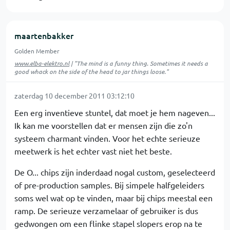
maartenbakker
Golden Member
www.elba-elektro.nl
| "The mind is a funny thing. Sometimes it needs a
good whack on the side of the head to jar things loose."
zaterdag 10 december 2011 03:12:10
Een erg inventieve stuntel, dat moet je hem nageven...
Ik kan me voorstellen dat er mensen zijn die zo'n
systeem charmant vinden. Voor het echte serieuze
meetwerk is het echter vast niet het beste.
De O... chips zijn inderdaad nogal custom, geselecteerd
of pre-production samples. Bij simpele halfgeleiders
soms wel wat op te vinden, maar bij chips meestal een
ramp. De serieuze verzamelaar of gebruiker is dus
gedwongen om een flinke stapel slopers erop na te