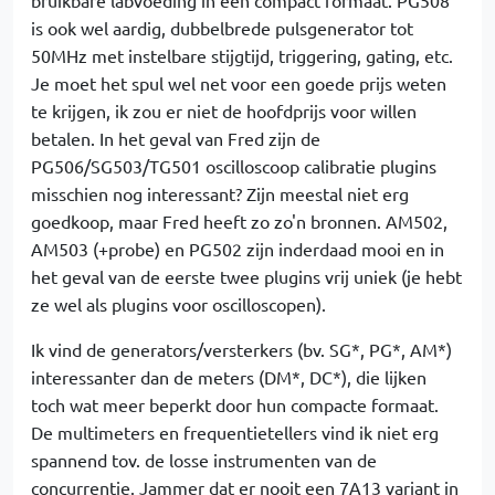
bruikbare labvoeding in een compact formaat. PG508
is ook wel aardig, dubbelbrede pulsgenerator tot
50MHz met instelbare stijgtijd, triggering, gating, etc.
Je moet het spul wel net voor een goede prijs weten
te krijgen, ik zou er niet de hoofdprijs voor willen
betalen. In het geval van Fred zijn de
PG506/SG503/TG501 oscilloscoop calibratie plugins
misschien nog interessant? Zijn meestal niet erg
goedkoop, maar Fred heeft zo zo'n bronnen. AM502,
AM503 (+probe) en PG502 zijn inderdaad mooi en in
het geval van de eerste twee plugins vrij uniek (je hebt
ze wel als plugins voor oscilloscopen).
Ik vind de generators/versterkers (bv. SG*, PG*, AM*)
interessanter dan de meters (DM*, DC*), die lijken
toch wat meer beperkt door hun compacte formaat.
De multimeters en frequentietellers vind ik niet erg
spannend tov. de losse instrumenten van de
concurrentie. Jammer dat er nooit een 7A13 variant in