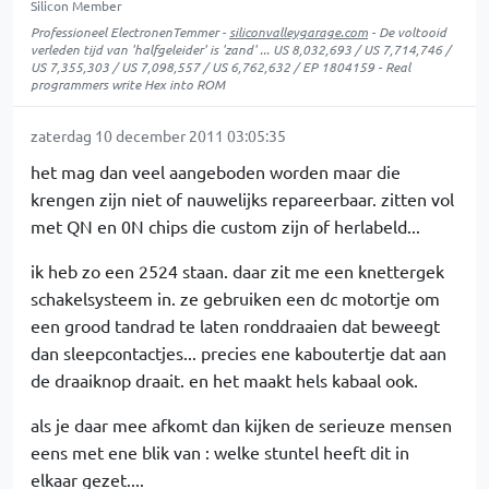
Silicon Member
Professioneel ElectronenTemmer -
siliconvalleygarage.com
- De voltooid
verleden tijd van 'halfgeleider' is 'zand' ... US 8,032,693 / US 7,714,746 /
US 7,355,303 / US 7,098,557 / US 6,762,632 / EP 1804159 - Real
programmers write Hex into ROM
zaterdag 10 december 2011 03:05:35
het mag dan veel aangeboden worden maar die
krengen zijn niet of nauwelijks repareerbaar. zitten vol
met QN en 0N chips die custom zijn of herlabeld...
ik heb zo een 2524 staan. daar zit me een knettergek
schakelsysteem in. ze gebruiken een dc motortje om
een grood tandrad te laten ronddraaien dat beweegt
dan sleepcontactjes... precies ene kaboutertje dat aan
de draaiknop draait. en het maakt hels kabaal ook.
als je daar mee afkomt dan kijken de serieuze mensen
eens met ene blik van : welke stuntel heeft dit in
elkaar gezet....