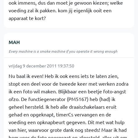
ook immens, dus dan moet je gewoon kiezen; welke
voeding zal ik pakken. kom jij eigenlijk ooit een
apparaat te kort?
MAH
Every machine is a smoke machine if you operate it wrong enough
vrijdag 9 december 2011 19:37:50
Nu baal ik even! Heb ik ook eens iets te laten zien,
stopt een deel voor de tweede keer met werken zodra
ik een foto wil maken. Blijkbaar een beetje foto-angst
ofzo. De functiegenerator (PM5167) heb (had) ik
geheel hersteld. Ik heb alle draaischakelaars eruit
gehad en opgeknapt, timerCs vervangen en de
voeding een opknapbeurt gegeven. Dit met wat hulp
van hier, waarvoor grote dank nog steeds! Maar ik had
hem voor de foto neergezet en afgesteld, alles uit om