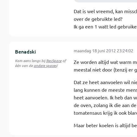
Dat is wel vreemd, kan missc
over de gebruikte led?
Ik ga een 1 watt led gebruik
maandag 18 juni 2012 23:24:02
Benadski
Kom eens langs bij
RevSpace
of
Ze worden altijd wat warm me
één van de
andere spaces
!
meestal niet door (tenzij er
Dat ze heet aanvoelen wil nie
lang kunnen de meeste mense
heet aanvoelen. Ik heb dan we
de oven, zolang ik die aan de
tomatensaus krijg ik ook blar
Maar beter koelen is altijd b