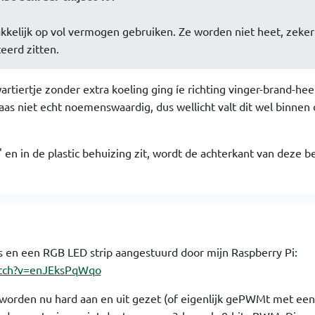
kkelijk op vol vermogen gebruiken. Ze worden niet heet, zeker 
eerd zitten.
rtiertje zonder extra koeling ging íe richting vinger-brand-hee
aas niet echt noemenswaardig, dus wellicht valt dit wel binnen 
' en in de plastic behuizing zit, wordt de achterkant van deze b
n een RGB LED strip aangestuurd door mijn Raspberry Pi:
atch?v=enJEksPqWqo
 worden nu hard aan en uit gezet (of eigenlijk gePWMt met een