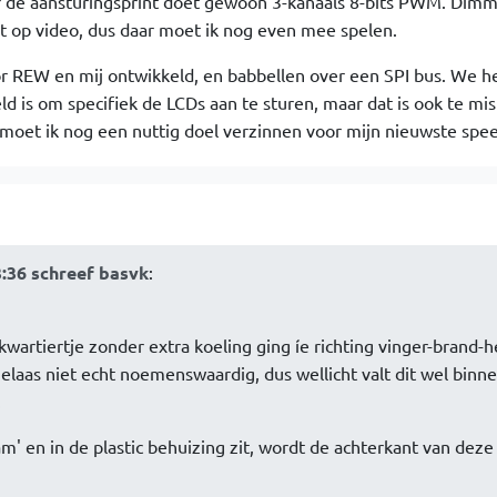
r de aansturingsprint doet gewoon 3-kanaals 8-bits PWM. Di
ht op video, dus daar moet ik nog even mee spelen.
or REW en mij ontwikkeld, en babbellen over een SPI bus. We 
 is om specifiek de LCDs aan te sturen, maar dat is ook te mi
oet ik nog een nuttig doel verzinnen voor mijn nieuwste spee
3:36 schreef basvk
:
kwartiertje zonder extra koeling ging íe richting vinger-brand-h
helaas niet echt noemenswaardig, dus wellicht valt dit wel binn
.
am' en in de plastic behuizing zit, wordt de achterkant van deze