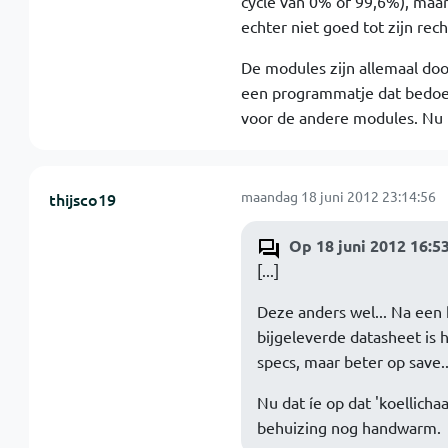
cycle van 0% of 99,6%), maa
echter niet goed tot zijn rec
De modules zijn allemaal do
een programmatje dat bedoeld
voor de andere modules. Nu m
maandag 18 juni 2012 23:14:56
thijsco19
Op 18 juni 2012 16:5
[...]
Deze anders wel... Na een 
bijgeleverde datasheet is 
specs, maar beter op save.
Nu dat íe op dat 'koellicha
behuizing nog handwarm.