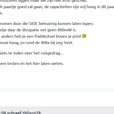
nsistoren liggen maar die zijn niet echt geschikt.
t paartje goed zal gaan, de capaciteiten zijn vrij hoog in dit paa
n.
stromen door die SIOC behuizing kunnen laten lopen.
retje daar de dissipatie net geen 800mW is.
n anders heb je een Paddestoel boven je print
l mooi hoog, zo rond de 400x bij zeg 5mA.
iets te inden over het ruisgedrag...
 hem testen en het hier laten weten.
:56 schreef thijsco19
: