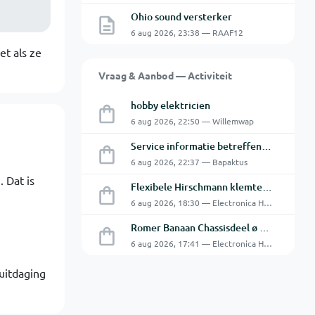
Ohio sound versterker
6 aug 2026, 23:38 — RAAF12
et als ze
Vraag & Aanbod — Activiteit
hobby elektricien
6 aug 2026, 22:50 — Willemwap
Service informatie betreffende een GFC-8010 van GW
6 aug 2026, 22:37 — Bapaktus
 Dat is
Flexibele Hirschmann klemtestpen met tweedelige klem.
6 aug 2026, 18:30 — Electronica Hobbyist
Romer Banaan Chassisdeel ø 4 mm 16Amp
6 aug 2026, 17:41 — Electronica Hobbyist
uitdaging