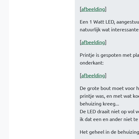
[
afbeelding
]
Een 1 Watt LED, aangestuu
natuurlijk wat interessante
[
afbeelding
]
Printje is gespoten met pl
onderkant:
[
afbeelding
]
De grote bout moet voor he
printje was, en met wat ko
behuizing kreeg...
De LED draait niet op vol 
ik dat een en ander niet te
Het geheel in de behuizing