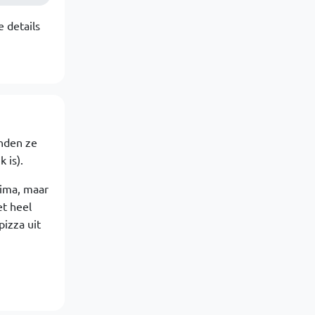
 details
anden ze
 is).
rima, maar
t heel
pizza uit