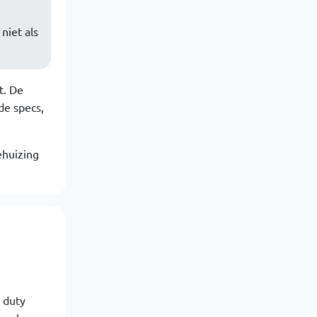
niet als
t. De
de specs,
ehuizing
 duty