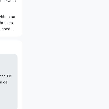
mmen kwam
hebben nu
sbruiken
lgoed...
eet. De
en de