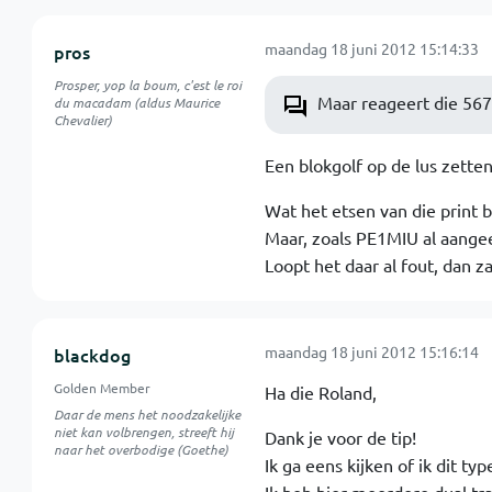
maandag 18 juni 2012 15:14:33
pros
Prosper, yop la boum, c'est le roi
Maar reageert die 567 n
du macadam (aldus Maurice
Chevalier)
Een blokgolf op de lus zetten
Wat het etsen van die print b
Maar, zoals PE1MIU al aangeeft
Loopt het daar al fout, dan z
maandag 18 juni 2012 15:16:14
blackdog
Golden Member
Ha die Roland,
Daar de mens het noodzakelijke
niet kan volbrengen, streeft hij
Dank je voor de tip!
naar het overbodige (Goethe)
Ik ga eens kijken of ik dit ty