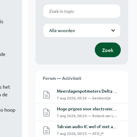
Zoek
is
Modus
Zoek
 de
Forum — Activiteit
s het
Meerslagenpotmeters Delta SM45-70D
n de
7 aug 2026, 00:26 — benleentje
Hoge prijzen voor electronica hobbyisten
Zo hoop
7 aug 2026, 00:24 — Roland van Leusden
Tab van audio IC wel of niet aan de GND.
7 aug 2026, 00:23 — ATO_P