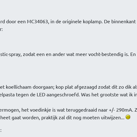
rd door een MC34063, in de originele koplamp. De binnenkant 
r:
astic-spray, zodat een en ander wat meer vocht-bestendig is. En
t koellichaam doorgaan; kop plat afgezaagd zodat dit zo dik al
elpasta tegen de LED aangeschroefd. Was het grootste wat ik i
vermogen, het voedinkje is wat teruggedraaid naar +/- 290mA. 
 heet gaat worden, praktijk zal dit nog moeten uitwijzen...
: