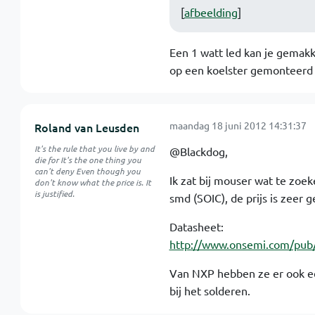
[
afbeelding
]
Een 1 watt led kan je gemakk
op een koelster gemonteerd 
maandag 18 juni 2012 14:31:37
Roland van Leusden
It's the rule that you live by and
@Blackdog,
die for It's the one thing you
can't deny Even though you
Ik zat bij mouser wat te z
don't know what the price is. It
is justified.
smd (SOIC), de prijs is zeer g
Datasheet:
http://www.onsemi.com/pub
Van NXP hebben ze er ook een
bij het solderen.