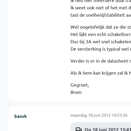
Ik heb hier meerdere dual tra
Ik weet ook niet of het met di
tast de snelheid/stabiliteit aa
Wel ongelofelijk dat ze die 
Het lijkt een echt schakeltor
Dus bij 3A wel snel schakele
De versterking is typical we
Verder is er in de datasheet n
Als ik hem kan krijgen zal ik
Gegroet,
Bram
maandag 18 juni 2012 16:53:36
basvk
Op 18 juni 2012 13:41