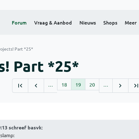
Forum
Vraag & Aanbod
Nieuws
Shops
Meer
ojects! Part *25*
! Part *25*
…
18
19
20
…
9:13 schreef basvk
:
tslamp: