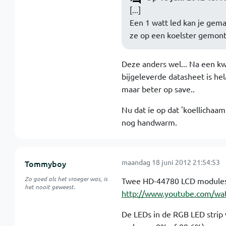
[...]
Een 1 watt led kan je gema
ze op een koelster gemont
Deze anders wel... Na een kwa
bijgeleverde datasheet is hel
maar beter op save..
Nu dat íe op dat 'koellichaam
nog handwarm.
maandag 18 juni 2012 21:54:53
Tommyboy
Zo goed als het vroeger was, is
Twee HD-44780 LCD modules e
het nooit geweest.
http://www.youtube.com/w
De LEDs in de RGB LED strip