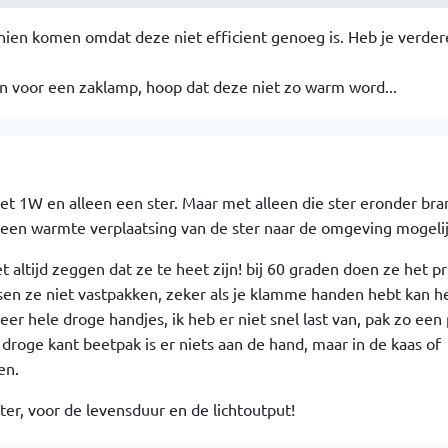
hien komen omdat deze niet efficient genoeg is. Heb je verdere
en voor een zaklamp, hoop dat deze niet zo warm word...
t 1W en alleen een ster. Maar met alleen die ster eronder br
 geen warmte verplaatsing van de ster naar de omgeving mogelijk
t altijd zeggen dat ze te heet zijn! bij 60 graden doen ze het p
n ze niet vastpakken, zeker als je klamme handen hebt kan he
er hele droge handjes, ik heb er niet snel last van, pak zo een 
 droge kant beetpak is er niets aan de hand, maar in de kaas of
en.
eter, voor de levensduur en de lichtoutput!