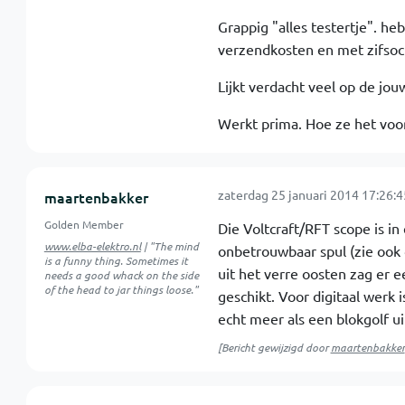
Grappig "alles testertje". he
verzendkosten en met zifsock
Lijkt verdacht veel op de jouw
Werkt prima. Hoe ze het voor
zaterdag 25 januari 2014 17:26:4
maartenbakker
Golden Member
Die Voltcraft/RFT scope is in
www.elba-elektro.nl
| "The mind
onbetrouwbaar spul (zie ook 
is a funny thing. Sometimes it
uit het verre oosten zag er e
needs a good whack on the side
of the head to jar things loose."
geschikt. Voor digitaal werk 
echt meer als een blokgolf ui
[Bericht gewijzigd door
maartenbakker