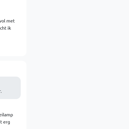
 vol met
cht ik
.
oeilamp
t erg