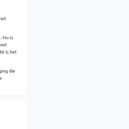
het
. Nu is
niet
t is het
ging die
e