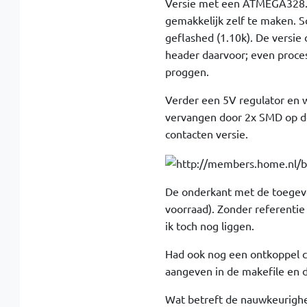
Versie met een ATMEGA328. Opd
gemakkelijk zelf te maken. S
geflashed (1.10k). De versie
header daarvoor; even proce
proggen.
Verder een 5V regulator en w
vervangen door 2x SMD op de 
contacten versie.
De onderkant met de toegevo
voorraad). Zonder referenti
ik toch nog liggen.
Had ook nog een ontkoppel c
aangeven in de makefile en 
Wat betreft de nauwkeurigh