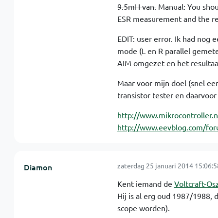
9.5mH van.
Manual: You shoul
ESR measurement and the res
EDIT: user error. Ik had nog 
mode (L en R parallel gemete
AIM omgezet en het resultaa
Maar voor mijn doel (snel ee
transistor tester en daarvoor 
http://www.mikrocontroller.n
http://www.eevblog.com/foru
zaterdag 25 januari 2014 15:06:5
Diamon
Kent iemand de
Voltcraft-Os
Hij is al erg oud 1987/1988,
scope worden).