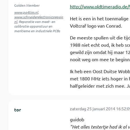
Golden Member
http://www.oldtimeradio.d
www.pa4tim.nl
,
www.schneiderelectronicsrepair.
Het is een in het toenmalig
nl
, Reparatie van meet- en
Voltcraf logo van Conrad.
calibratie apparatuur en
maritieme en industriele PCBs
De meeste spullen uit die ti
1988 niet echt oud, ik heb sc
gewild zijn omdat hij maar 1
nooit weg om mee te beginnen
Ik heb een Oost Duitse Wobbul
met 1800 MHz iets hoger in 
halfgeleider met zich mee. J
zaterdag 25 januari 2014 16:52:0
tor
guidob
"Het alles testertje had ik al