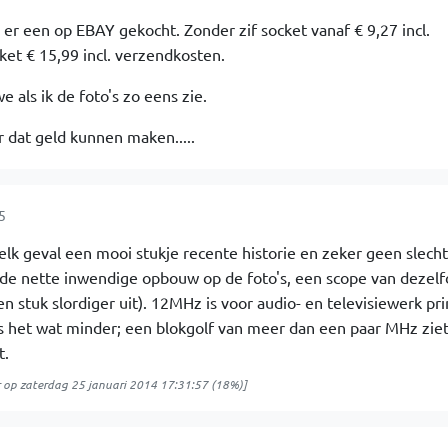
b er een op EBAY gekocht. Zonder zif socket vanaf € 9,27 incl.
et € 15,99 incl. verzendkosten.
e als ik de foto's zo eens zie.
 dat geld kunnen maken.....
5
 elk geval een mooi stukje recente historie en zeker geen slecht
de nette inwendige opbouw op de foto's, een scope van dezelf
en stuk slordiger uit). 12MHz is voor audio- en televisiewerk pr
is het wat minder; een blokgolf van meer dan een paar MHz ziet
t.
op
zaterdag 25 januari 2014 17:31:57
(18%)]