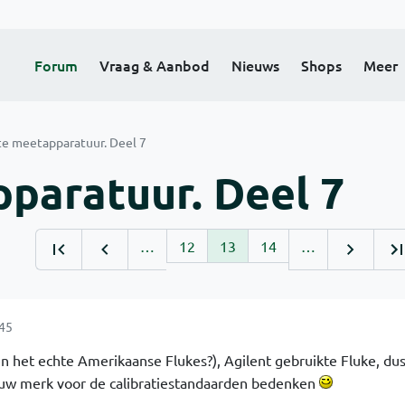
Forum
Vraag & Aanbod
Nieuws
Shops
Meer
te meetapparatuur. Deel 7
paratuur. Deel 7
…
12
13
14
…
:45
en het echte Amerikaanse Flukes?), Agilent gebruikte Fluke, du
uw merk voor de calibratiestandaarden bedenken