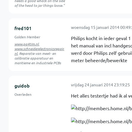
needs a good whack on the side
of the head to jar things loose."
woensdag 15 januari 2014 00:49
fred101
Golden Member
Philips kocht in ieder geval 
www.pa4tim.nl
,
het manual van incl handgesc
www.schneiderelectronicsrepair.
werd door Philips zelf gebrui
nl
, Reparatie van meet- en
calibratie apparatuur en
meter beheerde/bewerkte
maritieme en industriele PCBs
vrijdag 24 januari 2014 23:19:25
guidob
Overleden
Het alles testertje had ik al