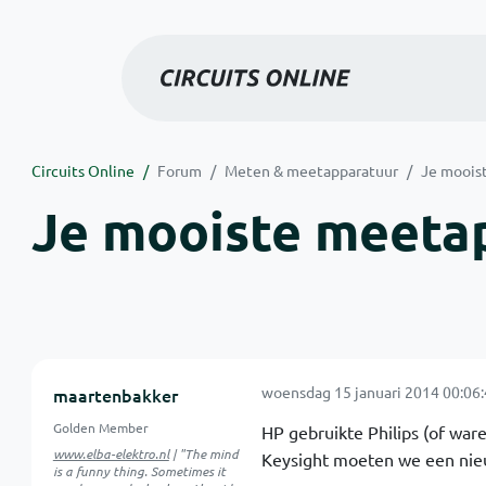
Circuits Online
Forum
Meten & meetapparatuur
Je moois
Je mooiste meetap
woensdag 15 januari 2014 00:06
maartenbakker
Golden Member
HP gebruikte Philips (of war
www.elba-elektro.nl
| "The mind
Keysight moeten we een nie
is a funny thing. Sometimes it