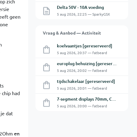
op zich
Delta 50V - 10A voeding
ersie
5 aug 2026, 22:25 — SparkyGSX
heeft geen
lone
Vraag & Aanbod — Activiteit
n
koelvaantjes [gereserveerd]
e
5 aug 2026, 20:37 — fatbeard
europlug behuizing [gereserveerd]
5 aug 2026, 20:02 — fatbeard
tijdschakelaar [gereserveerd]
ts
5 aug 2026, 20:01 — fatbeard
 chip had
7-segment displays 70mm, CA [gereserveerd]
5 aug 2026, 20:00 — fatbeard
je dat
0.2Ohm
en