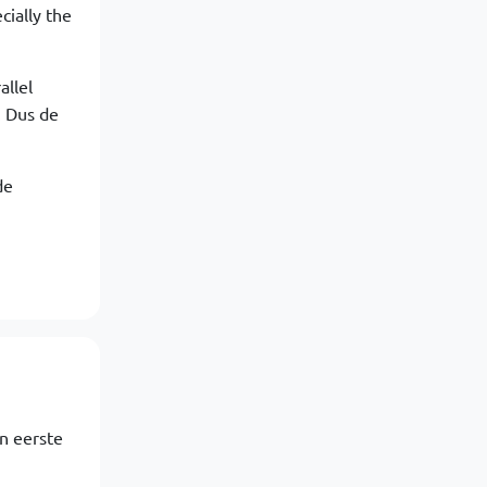
ially the
allel
. Dus de
de
n eerste