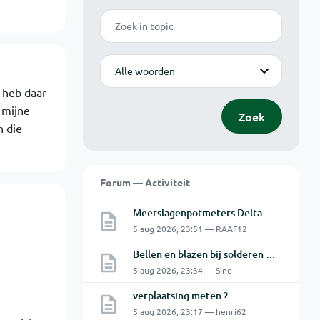
Zoek
Modus
k heb daar
 mijne
Zoek
n die
Forum — Activiteit
Meerslagenpotmeters Delta SM45-70D
5 aug 2026, 23:51 — RAAF12
Bellen en blazen bij solderen van Chinese PCBs
5 aug 2026, 23:34 — Sine
verplaatsing meten ?
5 aug 2026, 23:17 — henri62