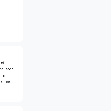
 of
de jaren
ima
 er niet