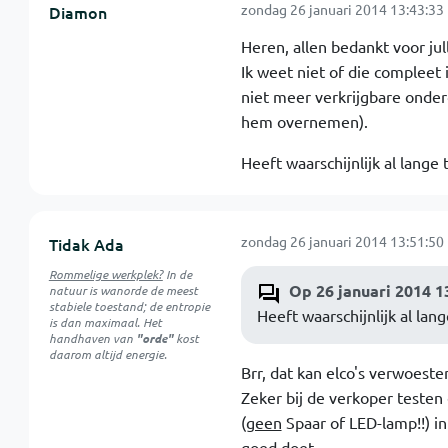
zondag 26 januari 2014 13:43:33
Diamon
Heren, allen bedankt voor ju
Ik weet niet of die compleet i
niet meer verkrijgbare onder
hem overnemen).
Heeft waarschijnlijk al lange
zondag 26 januari 2014 13:51:50
Tidak Ada
Rommelige werkplek?
In de
Op 26 januari 2014 1
natuur is
wanorde
de meest
stabiele toestand; de entropie
Heeft waarschijnlijk al lan
is dan maximaal. Het
handhaven van
"orde"
kost
daarom altijd energie.
Brr, dat kan elco's verwoeste
Zeker bij de verkoper testen
(
geen
Spaar of LED-lamp!!) in
goed doet.