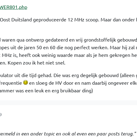
e/WER801.php
e Oost Duitsland geproduceerde 12 MHz scoop. Maar dan onder 
jd waren qua ontwerp gedateerd en vrij grondstoffelijk gebouwd
opes uit de jaren 50 en 60 die nog perfect werken. Maar hij zal 
2 MHz is, heeft ook weinig waarde maar als je hem gekregen heb
. Kopen zou ik het niet snel.
ator uit die tijd gehad. Die was erg degelijk gebouwd (alleen 
frequentie
en sloeg de HV door en nam daarbij ongeveer elk
ammer was een leuk en erg bruikbaar ding)
9
 vermeld in een ander topic en ook al even een paar posts terug."