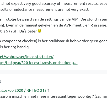
d not expect very good accuracy of measurement results, espec
ults of inductance measurement are not very exact.
een fototje bewaard van de settings van de AIM. Die stond in par
n). Even in de manual gekeken en de AVR meet L en R in serie
t is 977uH. Da's beter
n component checken) is het bruikbaar. Ik heb verder geen goe
is het erg handig.
et/svnbrowser/transistortester/
m/testgear/$20-lcr-esr-transistor-checker-p…
8
zilloskop 2020 / RFT EO 213
?
 daarom misschien niet meer interessant tegenwoordig ? (zal mij