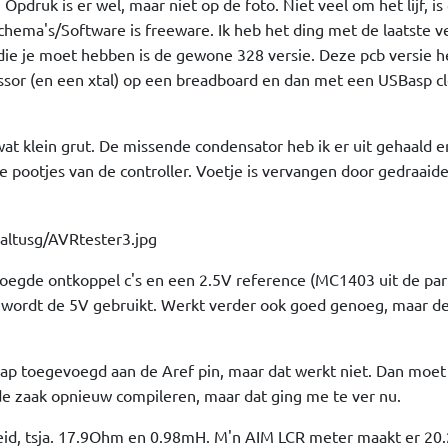
ruk is er wel, maar niet op de foto. Niet veel om het lijf, is 
chema's/Software is freeware. Ik heb het ding met de laatste v
 die je moet hebben is de gewone 328 versie. Deze pcb versie 
ssor (en een xtal) op een breadboard en dan met een USBasp c
at klein grut. De missende condensator heb ik er uit gehaald e
pootjes van de controller. Voetje is vervangen door gedraaid
egde ontkoppel c's en een 2.5V reference (MC1403 uit de par
e wordt de 5V gebruikt. Werkt verder ook goed genoeg, maar de
ap toegevoegd aan de Aref pin, maar dat werkt niet. Dan moet 
de zaak opnieuw compileren, maar dat ging me te ver nu.
eid, tsja. 17.9Ohm en 0.98mH. M'n AIM LCR meter maakt er 2