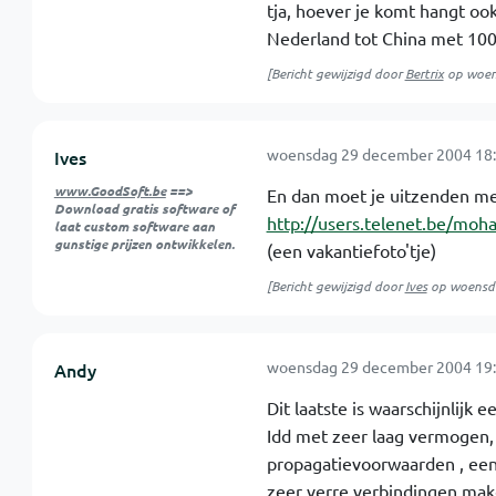
tja, hoever je komt hangt oo
Nederland tot China met 10
[Bericht gewijzigd door
Bertrix
op
woen
woensdag 29 december 2004 18:
Ives
www.GoodSoft.be
==>
En dan moet je uitzenden me
Download gratis software of
http://users.telenet.be/mo
laat custom software aan
gunstige prijzen ontwikkelen.
(een vakantiefoto'tje)
[Bericht gewijzigd door
Ives
op
woensd
woensdag 29 december 2004 19:
Andy
Dit laatste is waarschijnlij
Idd met zeer laag vermogen,
propagatievoorwaarden , een
zeer verre verbindingen mak