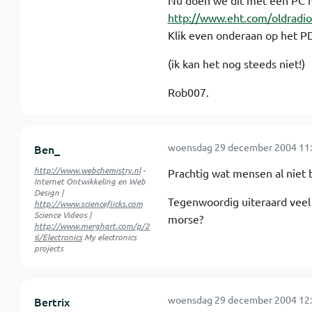
Nu doen we dit met een PC m
http://www.eht.com/oldradi
Klik even onderaan op het PD
(ik kan het nog steeds niet!)
Rob007.
woensdag 29 december 2004 11:
Ben_
http://www.webchemistry.nl
-
Prachtig wat mensen al niet
Internet Ontwikkeling en Web
Design |
Tegenwoordig uiteraard veel 
http://www.scienceflicks.com
Science Videos |
morse?
http://www.merghart.com/p/2
6/Electronics
My electronics
projects
woensdag 29 december 2004 12:
Bertrix