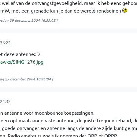
k wel af van de ontvangstgevoeligheid. maar ik heb eens gehoo
0mW, met een grenade kun je dan de wereld rondseinen
sdag 29 december 2004 16:59:05
]
36:22
t deze antenne::D
haawks/SIMG1276.jpg
ag 29 december 2004 18:41:04
]
24:32
k een antenne voor moonbounce toepassingen.
 een optimaal aangepaste antenne, de juiste frequentieband, 
 goede ontvanger en antenne langs de andere zijde kunt ge 
en. Radio amateurs zoals ik noemen dat QRP of QRPP