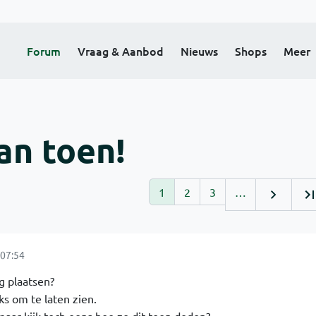
Forum
Vraag & Aanbod
Nieuws
Shops
Meer
an toen!
1
2
3
…
07:54
ag plaatsen?
ks om te laten zien.