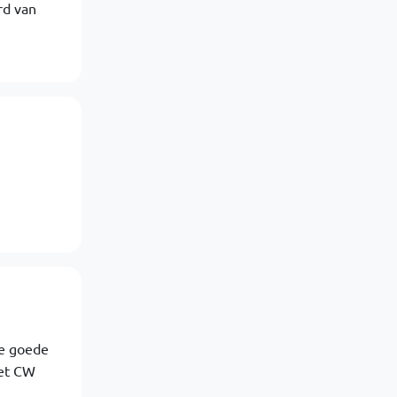
rd van
de goede
met CW