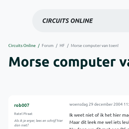
Circuits Online
Forum
HF
Morse computer van toen!
Morse computer v
woensdag 29 december 2004 11:
rob007
Ratel Piraat
Ik weet niet of ik het hier m
Als ik je erger, lees en schrijf hier
Maar dit leek me wel iets leu
dan niet?