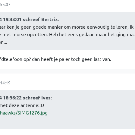
55:07
 19:43:01 schreef Bertrix
:
aar ken je geen goede manier om morse eenvoudig te leren, ik 
dje met morse opzetten. Heb het eens gedaan maar het ging ma
n...
telefoon op? dan heeft je pa er toch geen last van.
14:19
 18:36:22 schreef Ives
:
 met deze antenne::D
mohaawks/SIMG1276.jpg