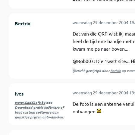
woensdag 29 december 2004 19:
Bertrix
Dat van die QRP wist ik, maa
heel de tijd ene bandje met
kwam me pa naar boven...
@Rob007: Die 1watt site... Hi
[Bericht gewijzigd door
Bertrix
op
woen
woensdag 29 december 2004 19:
Ives
www.GoodSoft.be
==>
De foto is een antenne vanui
Download gratis software of
ontvangen
.
laat custom software aan
gunstige prijzen ontwikkelen.