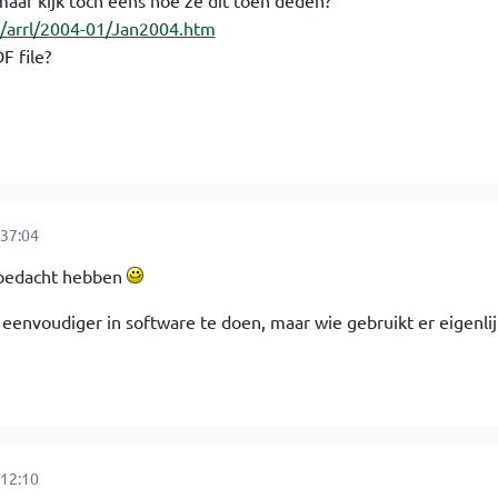
aar kijk toch eens hoe ze dit toen deden?
o/arrl/2004-01/Jan2004.htm
F file?
37:04
 bedacht hebben
eenvoudiger in software te doen, maar wie gebruikt er eigenli
12:10