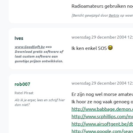
Radioamateurs gebruiken nog
[Bericht gewijzigd door
Bertrix
op
woen
woensdag 29 december 2004 12:
Ives
www.GoodSoft.be
==>
Ik ken enkel SOS
Download gratis software of
laat custom software aan
gunstige prijzen ontwikkelen.
woensdag 29 december 2004 12:
rob007
Ratel Piraat
Er zijn nog wel morse amateu
Als ik je erger, lees en schrijf hier
Ik hoor ze nog vaak genoeg 
dan niet?
http://www.babbage.demon.
http://www.scphillips.com/mo
http://www.airsoftgent.be/
http://www.google.com/se