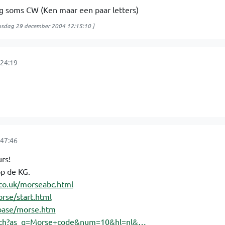
 soms CW (Ken maar een paar letters)
sdag 29 december 2004 12:15:10
]
24:19
47:46
rs!
op de KG.
co.uk/morseabc.html
rse/start.html
dbase/morse.htm
arch?as_q=Morse+code&num=10&hl=nl&…