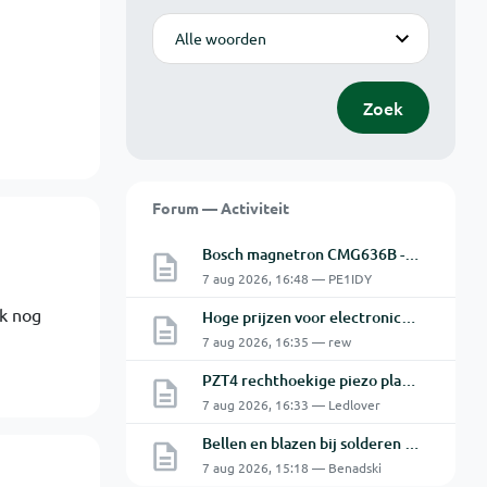
Modus
Zoek
Forum — Activiteit
Bosch magnetron CMG636B - 2 De oven doet het niet goed.
7 aug 2026, 16:48 — PE1IDY
jk nog
Hoge prijzen voor electronica hobbyisten
7 aug 2026, 16:35 — rew
PZT4 rechthoekige piezo plaatjes - beweegrichting? Snijkop reparatie Astatic X26
7 aug 2026, 16:33 — Ledlover
Bellen en blazen bij solderen van Chinese PCBs
7 aug 2026, 15:18 — Benadski