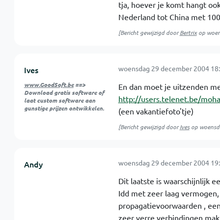
tja, hoever je komt hangt oo
Nederland tot China met 10
[Bericht gewijzigd door
Bertrix
op
woen
woensdag 29 december 2004 18:
Ives
www.GoodSoft.be
==>
En dan moet je uitzenden me
Download gratis software of
http://users.telenet.be/mo
laat custom software aan
gunstige prijzen ontwikkelen.
(een vakantiefoto'tje)
[Bericht gewijzigd door
Ives
op
woensd
woensdag 29 december 2004 19:
Andy
Dit laatste is waarschijnlij
Idd met zeer laag vermogen,
propagatievoorwaarden , een
zeer verre verbindingen mak