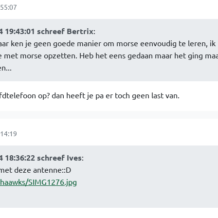
55:07
 19:43:01 schreef Bertrix
:
aar ken je geen goede manier om morse eenvoudig te leren, ik 
dje met morse opzetten. Heb het eens gedaan maar het ging ma
n...
telefoon op? dan heeft je pa er toch geen last van.
14:19
 18:36:22 schreef Ives
:
 met deze antenne::D
mohaawks/SIMG1276.jpg