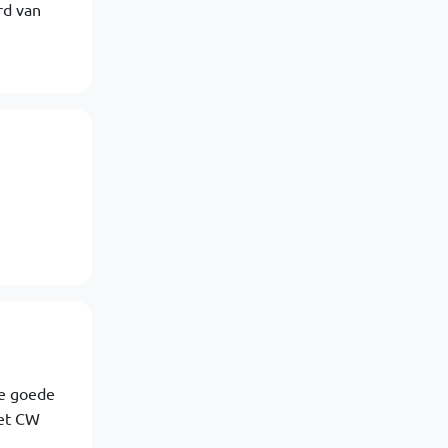
rd van
de goede
met CW