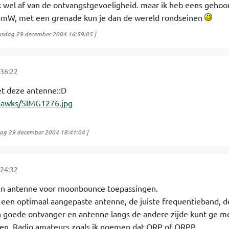
k wel af van de ontvangstgevoeligheid. maar ik heb eens gehoo
0mW, met een grenade kun je dan de wereld rondseinen
sdag 29 december 2004 16:59:05
]
36:22
t deze antenne::D
haawks/SIMG1276.jpg
ag 29 december 2004 18:41:04
]
24:32
k een antenne voor moonbounce toepassingen.
 een optimaal aangepaste antenne, de juiste frequentieband, 
 goede ontvanger en antenne langs de andere zijde kunt ge 
en. Radio amateurs zoals ik noemen dat QRP of QRPP