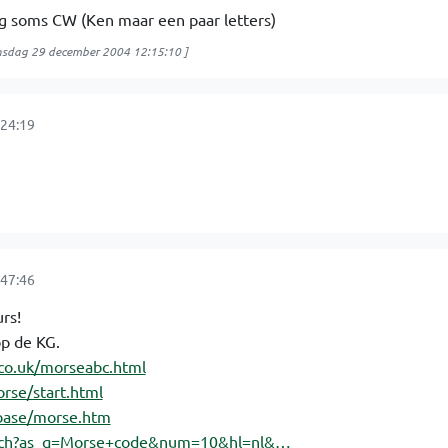
 soms CW (Ken maar een paar letters)
sdag 29 december 2004 12:15:10
]
24:19
47:46
rs!
op de KG.
co.uk/morseabc.html
rse/start.html
dbase/morse.htm
arch?as_q=Morse+code&num=10&hl=nl&…