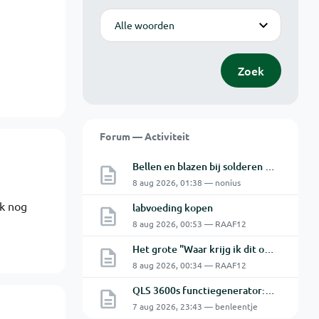
Modus
Zoek
Forum — Activiteit
Bellen en blazen bij solderen van Chinese PCBs
8 aug 2026, 01:38 — nonius
jk nog
labvoeding kopen
8 aug 2026, 00:53 — RAAF12
Het grote "Waar krijg ik dit onderdeel" topic Deel 11
8 aug 2026, 00:34 — RAAF12
QLS 3600s functiegenerator: software verbinden lukt niet.
7 aug 2026, 23:43 — benleentje