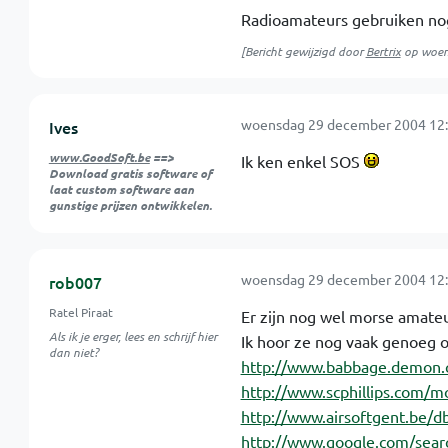
Radioamateurs gebruiken nog
[Bericht gewijzigd door
Bertrix
op
woen
woensdag 29 december 2004 12:
Ives
www.GoodSoft.be
==>
Ik ken enkel SOS
Download gratis software of
laat custom software aan
gunstige prijzen ontwikkelen.
woensdag 29 december 2004 12:
rob007
Ratel Piraat
Er zijn nog wel morse amateu
Als ik je erger, lees en schrijf hier
Ik hoor ze nog vaak genoeg 
dan niet?
http://www.babbage.demon.
http://www.scphillips.com/mo
http://www.airsoftgent.be/
http://www.google.com/se