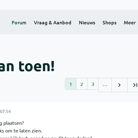
Forum
Vraag & Aanbod
Nieuws
Shops
Meer
an toen!
1
2
3
…
07:54
ag plaatsen?
ks om te laten zien.