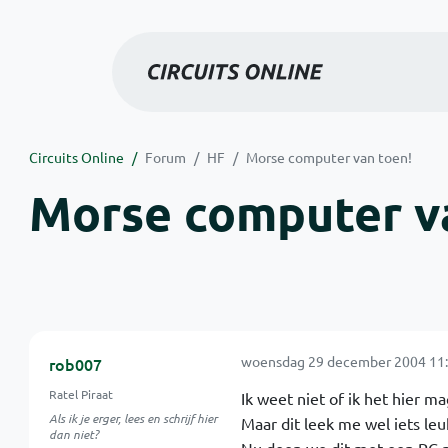
Circuits Online
Forum
HF
Morse computer van toen!
Morse computer v
woensdag 29 december 2004 11:
rob007
Ratel Piraat
Ik weet niet of ik het hier m
Als ik je erger, lees en schrijf hier
Maar dit leek me wel iets leu
dan niet?