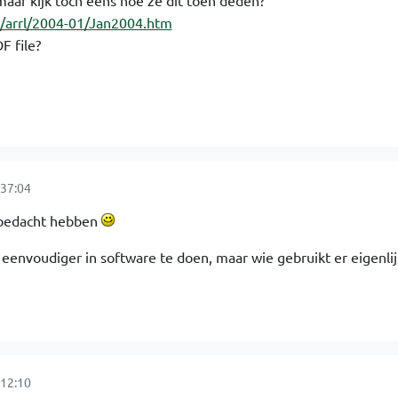
aar kijk toch eens hoe ze dit toen deden?
o/arrl/2004-01/Jan2004.htm
F file?
37:04
 bedacht hebben
eenvoudiger in software te doen, maar wie gebruikt er eigenli
12:10