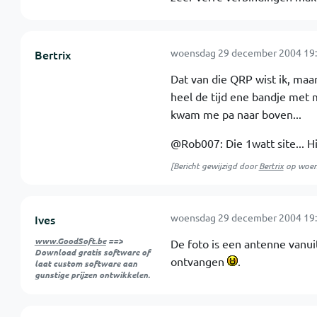
woensdag 29 december 2004 19:
Bertrix
Dat van die QRP wist ik, maa
heel de tijd ene bandje met
kwam me pa naar boven...
@Rob007: Die 1watt site... Hi
[Bericht gewijzigd door
Bertrix
op
woen
woensdag 29 december 2004 19:
Ives
www.GoodSoft.be
==>
De foto is een antenne vanui
Download gratis software of
ontvangen
.
laat custom software aan
gunstige prijzen ontwikkelen.