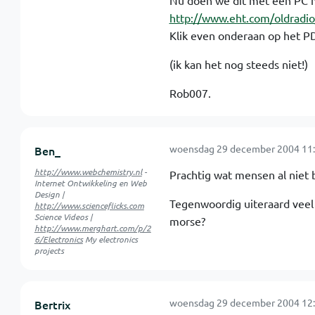
Nu doen we dit met een PC m
http://www.eht.com/oldradi
Klik even onderaan op het PD
(ik kan het nog steeds niet!)
Rob007.
woensdag 29 december 2004 11:
Ben_
http://www.webchemistry.nl
-
Prachtig wat mensen al niet
Internet Ontwikkeling en Web
Design |
Tegenwoordig uiteraard veel 
http://www.scienceflicks.com
Science Videos |
morse?
http://www.merghart.com/p/2
6/Electronics
My electronics
projects
woensdag 29 december 2004 12:
Bertrix