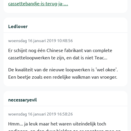
cassettebandje-is-terug-ja-…
Ledlover
woensdag 16 januari 2019 10:48:56
Er schijnt nog één Chinese fabrikant van complete
cassetteloopwerken te zijn, en dat is niet Teac...
De kwaliteit van de nieuwe loopwerken is 'wel okee'.
Een beetje zoals een redelijke walkman van vroeger.
necessaryevil
woensdag 16 januari 2019 16:58:26
Hmm... ja leuk maar het waren uiteindelijk toch
ondingen, op den duur hielden ze er spontaan mee op