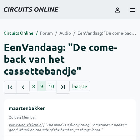
Circuits Online
Forum
Audio
EenVandaag: "De come-back van het cassettebandje"
EenVandaag: "De come-
back van het
cassettebandje"
8
9
10
laatste
maartenbakker
Golden Member
www.elba-elektro.nl
| "The mind is a funny thing. Sometimes it needs a
good whack on the side of the head to jar things loose."