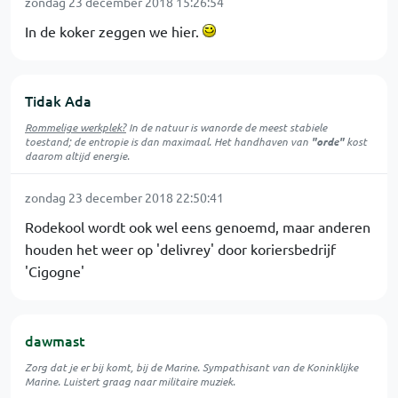
zondag 23 december 2018 15:26:54
In de koker zeggen we hier.
Tidak Ada
Rommelige werkplek?
In de natuur is
wanorde
de meest stabiele
toestand; de entropie is dan maximaal. Het handhaven van
"orde"
kost
daarom altijd energie.
zondag 23 december 2018 22:50:41
Rodekool wordt ook wel eens genoemd, maar anderen
houden het weer op 'delivrey' door koriersbedrijf
'Cigogne'
dawmast
Zorg dat je er bij komt, bij de Marine. Sympathisant van de Koninklijke
Marine. Luistert graag naar militaire muziek.