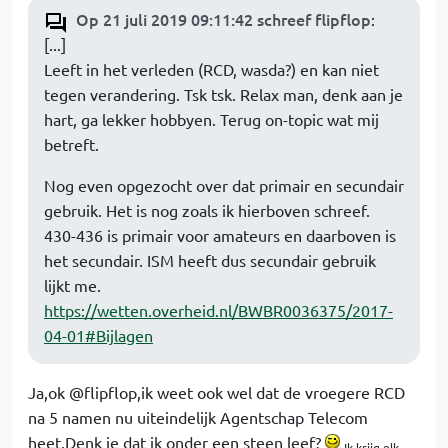
Op 21 juli 2019 09:11:42 schreef flipflop
:
[...]
Leeft in het verleden (RCD, wasda?) en kan niet
tegen verandering. Tsk tsk. Relax man, denk aan je
hart, ga lekker hobbyen. Terug on-topic wat mij
betreft.
Nog even opgezocht over dat primair en secundair
gebruik. Het is nog zoals ik hierboven schreef.
430-436 is primair voor amateurs en daarboven is
het secundair. ISM heeft dus secundair gebruik
lijkt me.
https://wetten.overheid.nl/BWBR0036375/2017-
04-01#Bijlagen
Ja,ok @flipflop,ik weet ook wel dat de vroegere RCD
na 5 namen nu uiteindelijk Agentschap Telecom
heet.Denk je dat ik onder een steen leef?
Ik krijg elk