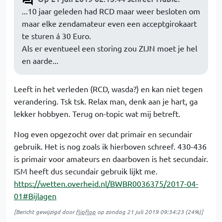
...10 jaar geleden had RCD maar weer besloten om
maar elke zendamateur even een acceptgirokaart
te sturen á 30 Euro.
Als er eventueel een storing zou ZIJN moet je hel
en aarde...
Leeft in het verleden (RCD, wasda?) en kan niet tegen
verandering. Tsk tsk. Relax man, denk aan je hart, ga
lekker hobbyen. Terug on-topic wat mij betreft.
Nog even opgezocht over dat primair en secundair
gebruik. Het is nog zoals ik hierboven schreef. 430-436
is primair voor amateurs en daarboven is het secundair.
ISM heeft dus secundair gebruik lijkt me.
https://wetten.overheid.nl/BWBR0036375/2017-04-
01#Bijlagen
[Bericht gewijzigd door
flipflop
op
zondag 21 juli 2019 09:34:23
(24%)]