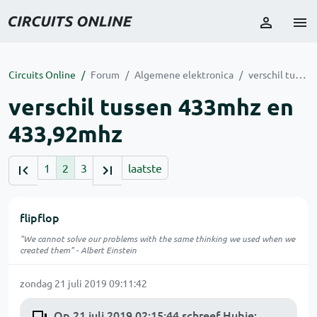
Circuits Online
Forum
Algemene elektronica
verschil tussen 433mhz en 433,92mhz
verschil tussen 433mhz en
433,92mhz
1
2
3
laatste
flipflop
"We cannot solve our problems with the same thinking we used when we
created them" - Albert Einstein
zondag 21 juli 2019 09:11:42
Op 21 juli 2019 02:15:44 schreef Hubie
: