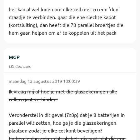
het kan al wel lonen om elke cell met zo een 'dun'
draadje te verbinden. gaat die ene slechte kapot
(kortsluiting), dan heeft die 73 parallel broertjes die
hem gaan helpen om af te koppelen uit het pack
MGP
LDmicro user.
maandag 12 augustus 2019 10:00:39
Ik vraag mij af hoe je met die glaszekeringen alle
cellen gaat verbinden.
Veronderstel in dit geval (7s8p) dat je 8 batterijen in
parallel wilt zetten, hoe ga je die glaszekeringen
plaatsen zodat je elke cel kunt beveiligen?
En ben je dan zeker dat, als het mis gaat, dat die ene