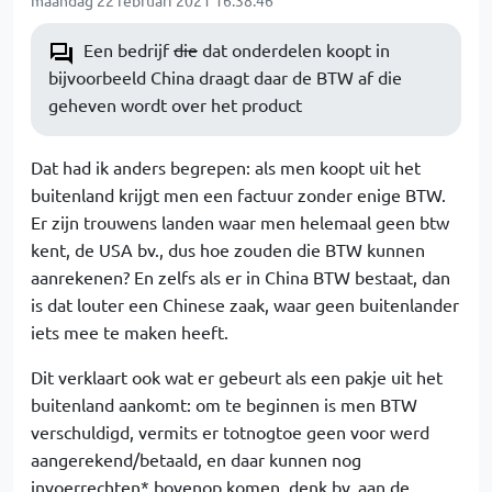
maandag 22 februari 2021 16:38:46
Een bedrijf
die
dat onderdelen koopt in
bijvoorbeeld China draagt daar de BTW af die
geheven wordt over het product
Dat had ik anders begrepen: als men koopt uit het
buitenland krijgt men een factuur zonder enige BTW.
Er zijn trouwens landen waar men helemaal geen btw
kent, de USA bv., dus hoe zouden die BTW kunnen
aanrekenen? En zelfs als er in China BTW bestaat, dan
is dat louter een Chinese zaak, waar geen buitenlander
iets mee te maken heeft.
Dit verklaart ook wat er gebeurt als een pakje uit het
buitenland aankomt: om te beginnen is men BTW
verschuldigd, vermits er totnogtoe geen voor werd
aangerekend/betaald, en daar kunnen nog
invoerrechten* bovenop komen, denk bv. aan de