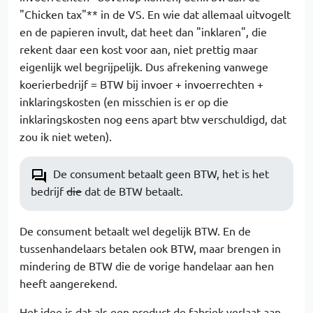
"Chicken tax"** in de VS. En wie dat allemaal uitvogelt
en de papieren invult, dat heet dan "inklaren", die
rekent daar een kost voor aan, niet prettig maar
eigenlijk wel begrijpelijk. Dus afrekening vanwege
koerierbedrijf = BTW bij invoer + invoerrechten +
inklaringskosten (en misschien is er op die
inklaringskosten nog eens apart btw verschuldigd, dat
zou ik niet weten).
De consument betaalt geen BTW, het is het
bedrijf
die
dat de BTW betaalt.
De consument betaalt wel degelijk BTW. En de
tussenhandelaars betalen ook BTW, maar brengen in
mindering de BTW die de vorige handelaar aan hen
heeft aangerekend.
Het idee is dat als een product de fabriek verlaat aan