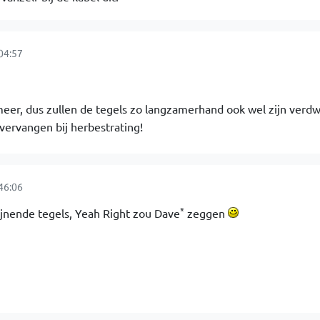
04:57
eer, dus zullen de tegels zo langzamerhand ook wel zijn verd
ervangen bij herbestrating!
46:06
*
ijnende tegels, Yeah Right zou Dave
zeggen