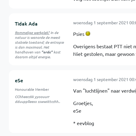
woensdag 1 september 2021 00:
Tidak Ada
Rommelige werkplek?
In de
Psies
natuur is
wanorde
de meest
stabiele toestand; de entropie
Overigens bestaat PTT niet m
is dan maximaal. Het
handhaven van
"orde"
kost
Niet gestolen, maar gewoon v
daarom altijd energie.
woensdag 1 september 2021 00:
eSe
Honourable Member
Van "luchtlijnen" naar verdw
CChheecckk yyoouurr
dduupplleexx sswwiittcchh..
Groetjes,
eSe
* eevblog