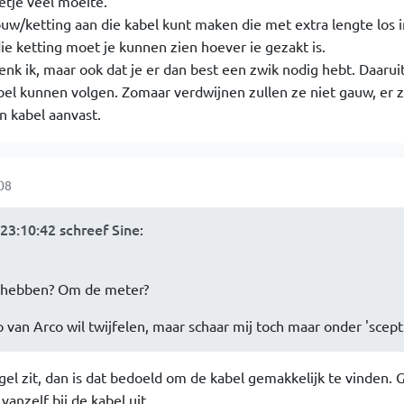
etje veel moeite.
uw/ketting aan die kabel kunt maken die met extra lengte los 
e ketting moet je kunnen zien hoever ie gezakt is.
enk ik, maar ook dat je er dan best een zwik nodig hebt. Daarui
bel kunnen volgen. Zomaar verdwijnen zullen ze niet gauw, er z
n kabel aanvast.
08
23:10:42 schreef Sine
:
n hebben? Om de meter?
 van Arco wil twijfelen, maar schaar mij toch maar onder 'scept
gel zit, dan is dat bedoeld om de kabel gemakkelijk te vinden. 
anzelf bij de kabel uit.