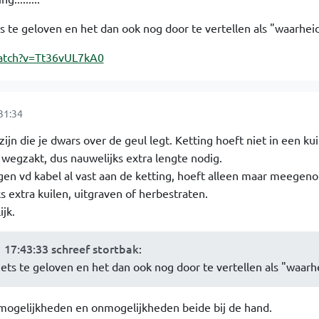
s te geloven en het dan ook nog door te vertellen als "waarheid
atch?v=Tt36vUL7kA0
31:34
n die je dwars over de geul legt. Ketting hoeft niet in een kuil
 wegzakt, dus nauwelijks extra lengte nodig.
gen vd kabel al vast aan de ketting, hoeft alleen maar meegen
s extra kuilen, uitgraven of herbestraten.
jk.
17:43:33 schreef stortbak
:
ets te geloven en het dan ook nog door te vertellen als "waarh
de mogelijkheden en onmogelijkheden beide bij de hand.