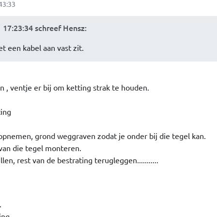
43:33
17:23:34 schreef Hensz
:
et een kabel aan vast zit.
n , ventje er bij om ketting strak te houden.
ting
 opnemen, grond weggraven zodat je onder bij die tegel kan.
 van die tegel monteren.
n, rest van de bestrating terugleggen...........
.
.........