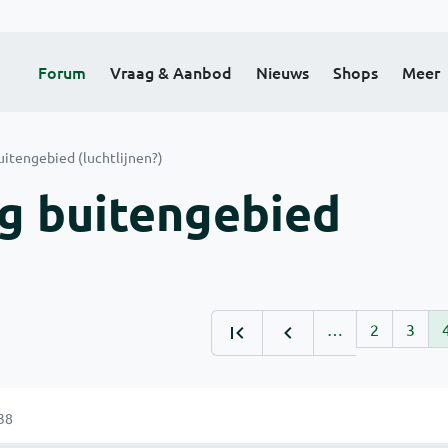
Forum
Vraag & Aanbod
Nieuws
Shops
Meer
itengebied (luchtlijnen?)
g buitengebied
…
2
3
38