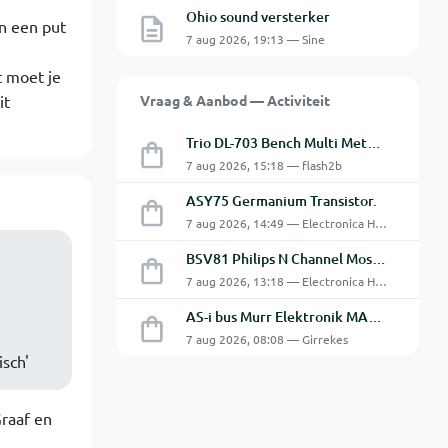
Ohio sound versterker
in een put
7 aug 2026, 19:13 — Sine
t moet je
it
Vraag & Aanbod — Activiteit
Trio DL-703 Bench Multi Meter **VERKOCHT**
7 aug 2026, 15:18 — flash2b
ASY75 Germanium Transistor.
7 aug 2026, 14:49 — Electronica Hobbyist
BSV81 Philips N Channel Mosfet Transistors.
7 aug 2026, 13:18 — Electronica Hobbyist
AS-i bus Murr Elektronik MASI20 AS-Interface I/O-module 56440
7 aug 2026, 08:08 — Girrekes
isch'
Graaf en