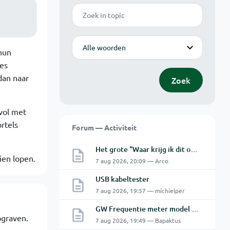
Zoek
Modus
 hun
jes
dan naar
Zoek
vol met
rtels
Forum — Activiteit
Het grote "Waar krijg ik dit onderdeel" topic Deel 11
ien lopen.
7 aug 2026, 20:09 — Arco
USB kabeltester
7 aug 2026, 19:57 — michielper
GW Frequentie meter model GFC-8010G probleem
pgraven.
7 aug 2026, 19:49 — Bapaktus