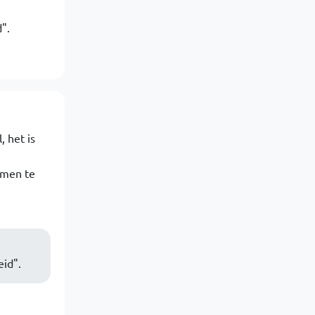
".
, het is
omen te
eid".