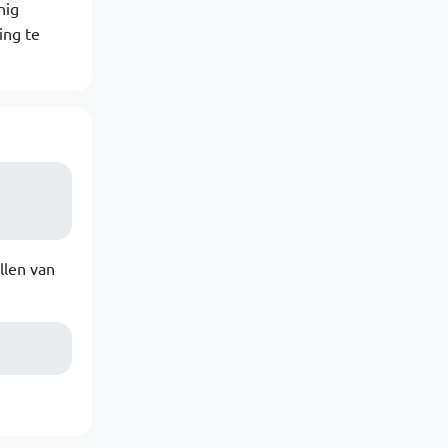
nig
ing te
llen van