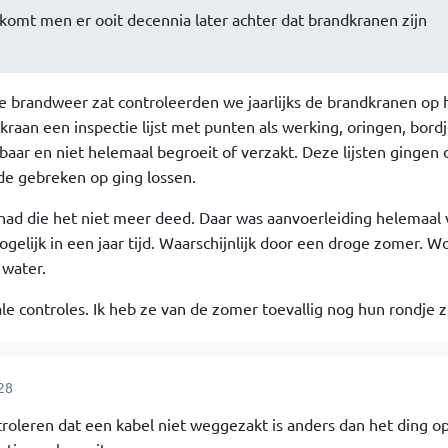
komt men er ooit decennia later achter dat brandkranen zijn
j de brandweer zat controleerden we jaarlijks de brandkranen op
kraan een inspectie lijst met punten als werking, oringen, bord
baar en niet helemaal begroeit of verzakt. Deze lijsten gingen 
de gebreken op ging lossen.
had die het niet meer deed. Daar was aanvoerleiding helemaal 
elijk in een jaar tijd. Waarschijnlijk door een droge zomer. Wo
 water.
le controles. Ik heb ze van de zomer toevallig nog hun rondje z
28
troleren dat een kabel niet weggezakt is anders dan het ding o