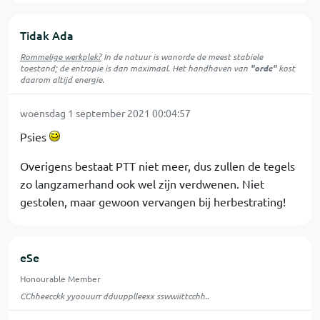
Tidak Ada
Rommelige werkplek?
In de natuur is
wanorde
de meest stabiele
toestand; de entropie is dan maximaal. Het handhaven van
"orde"
kost
daarom altijd energie.
woensdag 1 september 2021 00:04:57
Psies
Overigens bestaat PTT niet meer, dus zullen de tegels
zo langzamerhand ook wel zijn verdwenen. Niet
gestolen, maar gewoon vervangen bij herbestrating!
eSe
Honourable Member
CChheecckk yyoouurr dduupplleexx sswwiittcchh..