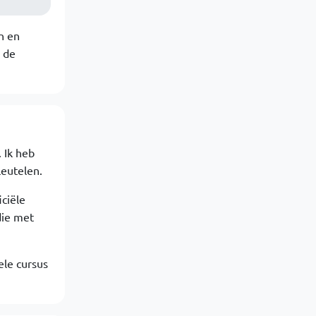
n en
 de
 Ik heb
leutelen.
iciële
die met
ele cursus