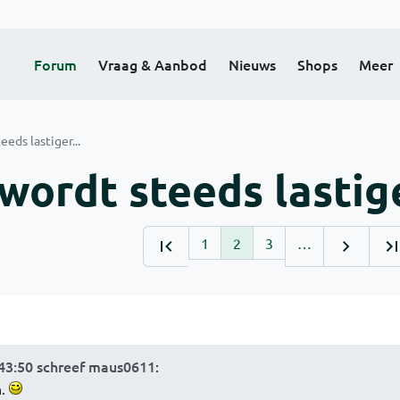
Forum
Vraag & Aanbod
Nieuws
Shops
Meer
eds lastiger...
wordt steeds lastige
1
2
3
…
:43:50 schreef maus0611
:
n.