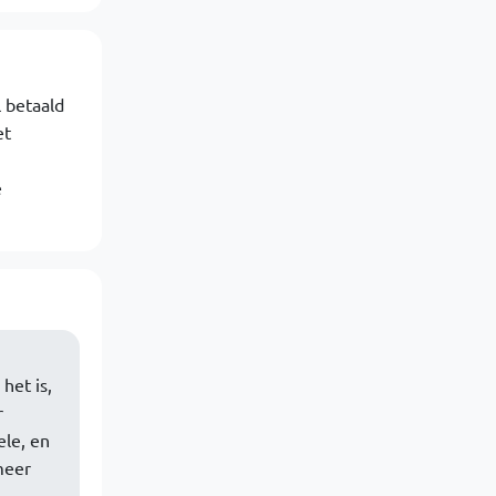
 betaald
et
e
het is,
r
le, en
meer