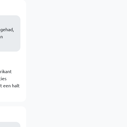
 gehad,
en
rikant
ties
t een halt