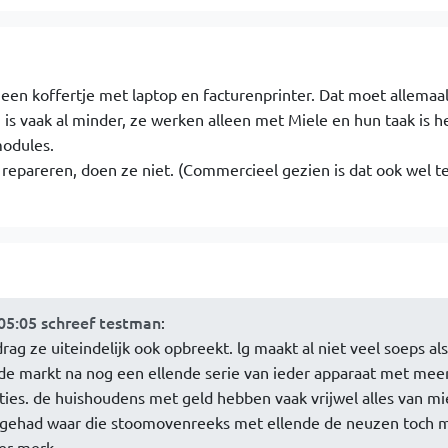
en koffertje met laptop en facturenprinter. Dat moet allemaal
 is vaak al minder, ze werken alleen met Miele en hun taak is h
odules.
t repareren, doen ze niet. (Commercieel gezien is dat ook wel t
:05:05 schreef testman
:
ag ze uiteindelijk ook opbreekt. lg maakt al niet veel soeps als 
it de markt na nog een ellende serie van ieder apparaat met mee
s. de huishoudens met geld hebben vaak vrijwel alles van mie
n gehad waar die stoomovenreeks met ellende de neuzen toch 
er merk.