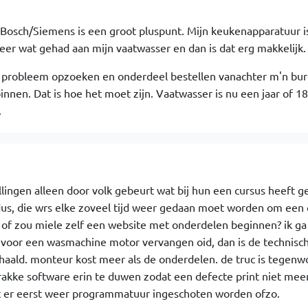
osch/Siemens is een groot pluspunt. Mijn keukenapparatuur i
keer wat gehad aan mijn vaatwasser en dan is dat erg makkelijk.
 probleem opzoeken en onderdeel bestellen vanachter m'n bur
nnen. Dat is hoe het moet zijn. Vaatwasser is nu een jaar of 1
.
llingen alleen door volk gebeurt wat bij hun een cursus heeft g
us, die wrs elke zoveel tijd weer gedaan moet worden om een c
. of zou miele zelf een website met onderdelen beginnen? ik ga
 voor een wasmachine motor vervangen oid, dan is de technisc
gehaald. monteur kost meer als de onderdelen. de truc is tegenw
rakke software erin te duwen zodat een defecte print niet meer
 er eerst weer programmatuur ingeschoten worden ofzo.