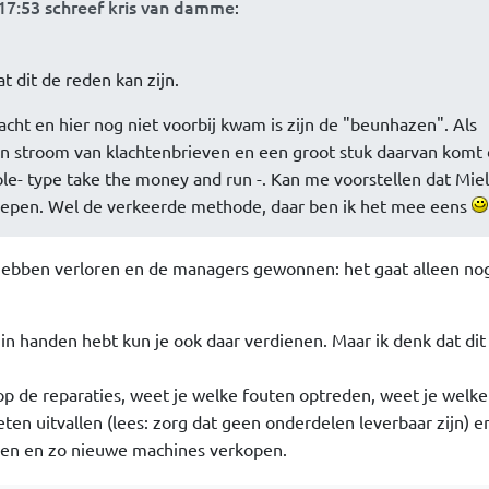
:17:53 schreef kris van damme
:
t dit de reden kan zijn.
acht en hier nog niet voorbij kwam is zijn de "beunhazen". Als
een stroom van klachtenbrieven en een groot stuk daarvan komt
ole- type take the money and run -. Kan me voorstellen dat Miel
roepen. Wel de verkeerde methode, daar ben ik het mee eens
i hebben verloren en de managers gewonnen: het gaat alleen n
 in handen hebt kun je ook daar verdienen. Maar ik denk dat dit 
op de reparaties, weet je welke fouten optreden, weet je welk
ten uitvallen (lees: zorg dat geen onderdelen leverbaar zijn) e
den en zo nieuwe machines verkopen.