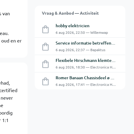
s van
Vraag & Aanbod — Activiteit
hobby elektricien
eau.
6 aug 2026, 22:50 — Willemwap
8 oud en er
Service informatie betreffende een GFC-8010 van GW
6 aug 2026, 22:37 — Bapaktus
Flexibele Hirschmann klemtestpen met tweedelige klem.
6 aug 2026, 18:30 — Electronica Hobbyist
Romer Banaan Chassisdeel ø 4 mm 16Amp
ehad,
6 aug 2026, 17:41 — Electronica Hobbyist
ertified
 never
he
oordig
 1:1