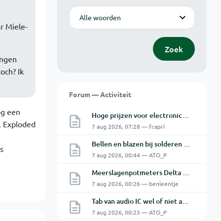
Modus
r Miele-
Zoek
ingen
och? Ik
Forum — Activiteit
og een
Hoge prijzen voor electronica hobbyisten
s. Exploded
7 aug 2026, 07:28 — fcapri
Bellen en blazen bij solderen van Chinese PCBs
s
7 aug 2026, 00:44 — ATO_P
Meerslagenpotmeters Delta SM45-70D
7 aug 2026, 00:26 — benleentje
Tab van audio IC wel of niet aan de GND.
7 aug 2026, 00:23 — ATO_P