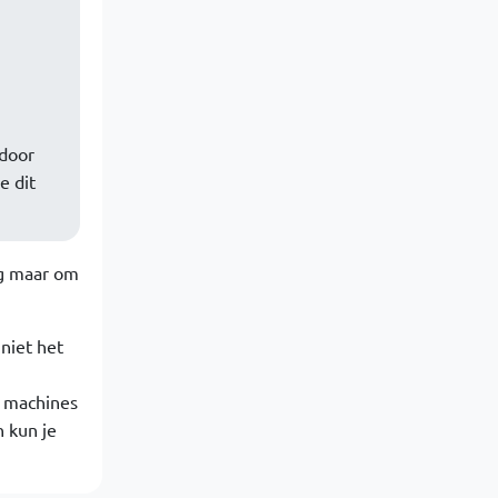
 door
e dit
og maar om
niet het
e machines
n kun je