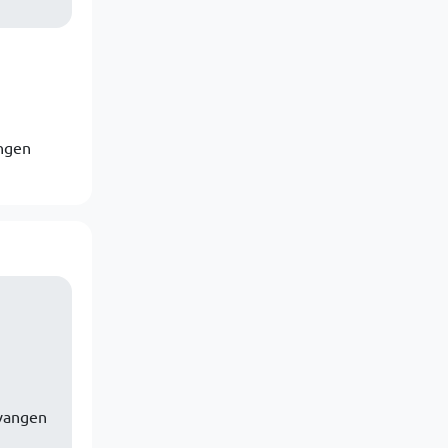
angen
rvangen