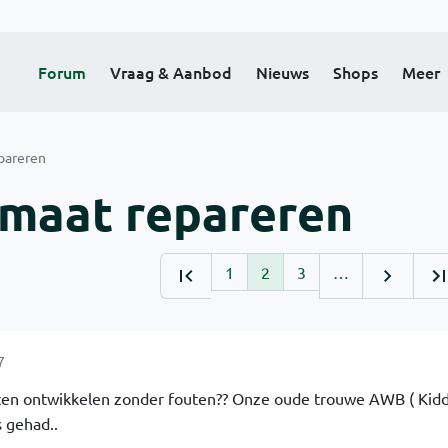
Forum
Vraag & Aanbod
Nieuws
Shops
Meer
pareren
omaat repareren
1
2
3
…
7
nten ontwikkelen zonder fouten?? Onze oude trouwe AWB ( Kidd
s gehad..