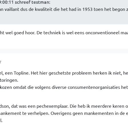
:00:11 schreef testman
:
n vaillant dus de kwaliteit die het had in 1953 toen het begon z
echt wel goed hoor. De techniek is wel eens onconventioneel maa
7
el, een Topline. Het hier geschetste probleem herken ik niet, he
storingen.
gekozen omdat die volgens diverse consumentenorganisaties het
adson, dat was een pechexemplaar. Die heb ik meerdere keren 
nkement te verhelpen. Overigens geen mankementen in de e
l.