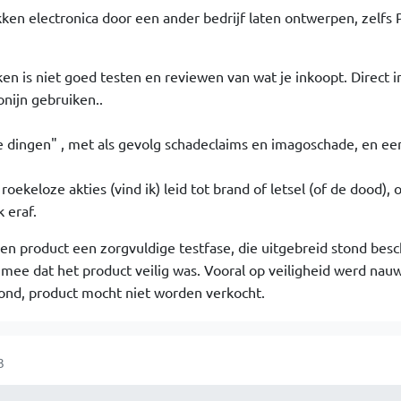
kken electronica door een ander bedrijf laten ontwerpen, zelfs P
en is niet goed testen en reviewen van wat je inkoopt. Direct 
onijn gebruiken..
 dingen" , met als gevolg schadeclaims en imagoschade, en een
 roekeloze akties (vind ik) leid tot brand of letsel (of de dood), o
 eraf.
een product een zorgvuldige testfase, die uitgebreid stond bes
mee dat het product veilig was. Vooral op veiligheid werd nau
erond, product mocht niet worden verkocht.
3