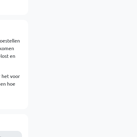
oestellen
 komen
lost en
 het voor
ien hoe