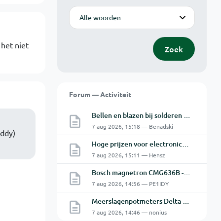
Modus
 het niet
Zoek
Forum — Activiteit
Bellen en blazen bij solderen van Chinese PCBs
7 aug 2026, 15:18 — Benadski
iddy)
Hoge prijzen voor electronica hobbyisten
7 aug 2026, 15:11 — Hensz
Bosch magnetron CMG636B - 2 De oven doet het niet goed.
7 aug 2026, 14:56 — PE1IDY
Meerslagenpotmeters Delta SM45-70D
7 aug 2026, 14:46 — nonius