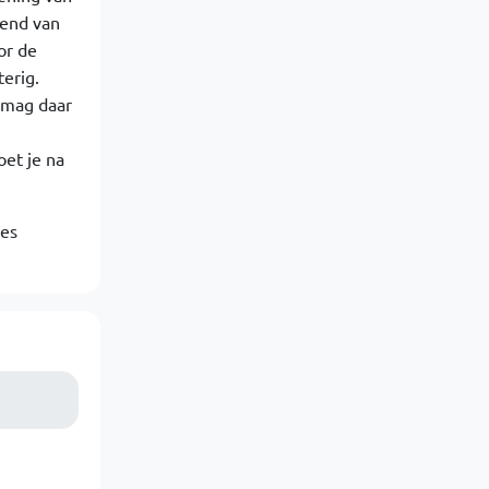
kend van
or de
terig.
 mag daar
oet je na
jes