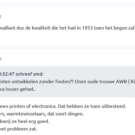
1
vaillant dus de kwaliteit die het had in 1953 toen het begon zal
9
:52:47 schreef smd
:
rinten ontwikkelen zonder fouten?? Onze oude trouwe AWB ( K
ca issues gehad..
een printen of electronica. Dat hebben ze toen uitbesteed.
rs, warmtewisselaars, dat soort dingen.
doen) ze heel erg goed.
het probleem zat.