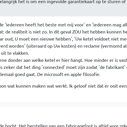
belangrijk het is om een ingevulde garantiekaart op te sturen of
de 'iedereen heeft het beste met mij voor' en 'iedereen mag all
: de realiteit is niet zo. In dit geval ZOU het hebben kunnen h
jaar oud, U moet een nieuwe hebben', 'Uw ketel voldoet niet me
eerd worden' (uiteraard op Uw kosten) en reclame (vermomd als
 uit te vlakken.
ne donder aan welke ketel er hier hangt. Hoe minder er is vas
s zeker dat het ding 'connected' moet zijn zodat 'de fabrikant'
llemaal goed gaat. De microsoft en apple filosofie.
oon wat kunnen maken wat werkt. Ik geloof niet dat er ooit een 
e bocht. Het herstellen van een fabricagefout is altijd voor re