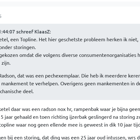
5
:44:07 schreef KlaasZ
:
etel, een Topline. Het hier geschetste probleem herken ik niet,
zonder storingen.
t gekozen omdat die volgens diverse consumentenorganisaties 
zijn.
 Radson, dat was een pechexemplaar. Die heb ik meerdere kere
 mankement te verhelpen. Overigens geen mankementen in d
chanische deel.
 ketel daar was een radson nox hr, rampenbak waar je bijna ge
5 jaar gehaald en toen richting ijzerbak geslingerd na storing z
topline waar nog geen ellende mee is geweest in dik 10 jaar tijd
 bij een storing, dat ding was een 25 jaar oud intussen, wrs d