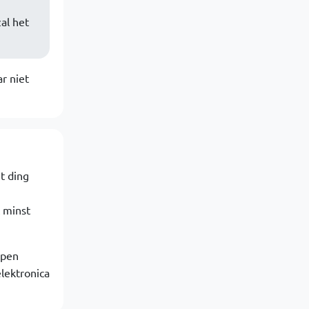
al het
r niet
t ding
 minst
open
lektronica