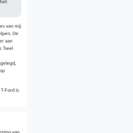
 het
es van mij
elpen. De
er aan
 'heel
tgelegd,
 op
T-Ford is
kening van