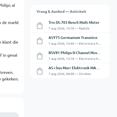
hilips al
Vraag & Aanbod — Activiteit
in de markt
Trio DL-703 Bench Multi Meter
7 aug 2026, 15:18 — flash2b
ASY75 Germanium Transistor.
 klant die
7 aug 2026, 14:49 — Electronica Hobbyist
BSV81 Philips N Channel Mosfet Transistors.
f in geval
7 aug 2026, 13:18 — Electronica Hobbyist
AS-i bus Murr Elektronik MASI20 AS-Interface I/O-module 56440
chreven.
7 aug 2026, 08:08 — Girrekes
w gekeken.