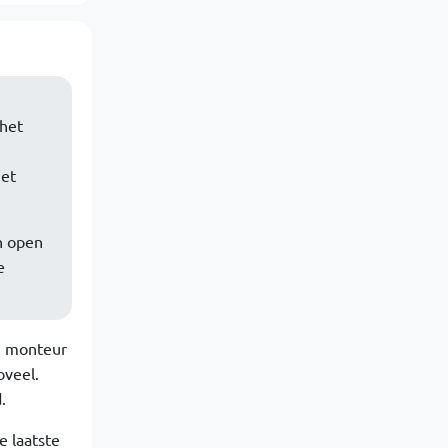
 het
het
n open
e
en monteur
oveel.
.
e laatste