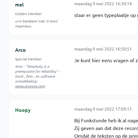
maandag 9 mei 2022 16:30:14
mel
Golden Member
staar er geen typeplaatje op m
u=ir betekent niet :U bent
ingenieur..
maandag 9 mei 2022 16:50:51
Arco
Special Member
Je kunt hier eens vragen of
Arco - "Simplicity is a
prerequisite for reliability" -
hard-, firm-, en software
ontwikkeling:
www.arcovox.com
maandag 9 mei 2022 17:09:11
Hoopy
Bij Funkstunde heb ik al nag
Zij geven aan dat deze recor
Omdat de teksten op de printp