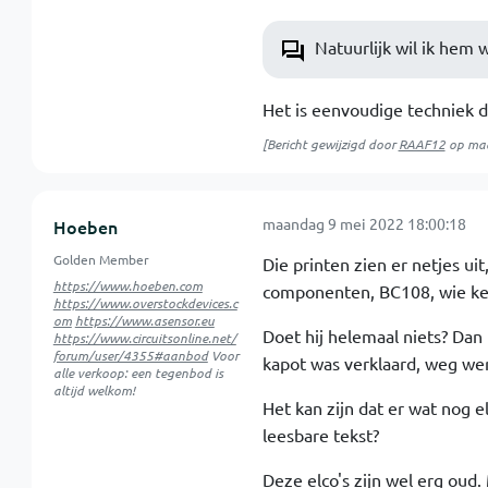
Natuurlijk wil ik hem 
Het is eenvoudige techniek 
[Bericht gewijzigd door
RAAF12
op
maa
maandag 9 mei 2022 18:00:18
Hoeben
Golden Member
Die printen zien er netjes ui
https://www.hoeben.com
componenten, BC108, wie ken
https://www.overstockdevices.c
om
https://www.asensor.eu
Doet hij helemaal niets? Dan 
https://www.circuitsonline.net/
forum/user/4355#aanbod
Voor
kapot was verklaard, weg we
alle verkoop: een tegenbod is
altijd welkom!
Het kan zijn dat er wat nog 
leesbare tekst?
Deze elco's zijn wel erg oud