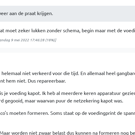
weer aan de praat krijgen.
dat moet zeker lukken zonder schema, begin maar met de voedi
ndag 9 mei 2022 17:46:28
(18%)]
t, helemaal niet verkeerd voor die tijd. En allemaal heel gangbar
t hem niet. Dus repareerbaar.
is je voeding kapot. Ik heb al meerdere keren apparatuur gezie
rd gegooid, maar waarvan puur de netzekering kapot was.
elco's moeten formeren. Soms staat op de voedingprint de spann
. Maar worden niet zwaar belast dus kunnen na formeren nog be