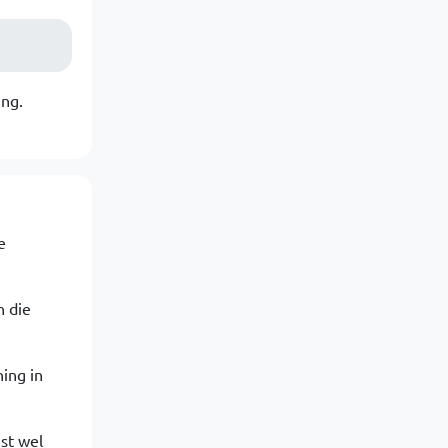
ng.
e
n die
ing in
st wel