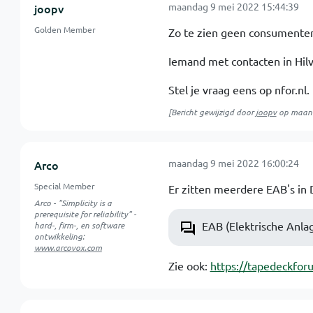
maandag 9 mei 2022 15:44:39
joopv
Golden Member
Zo te zien geen consumenten 
Iemand met contacten in Hil
Stel je vraag eens op nfor.nl. 
[Bericht gewijzigd door
joopv
op
maand
maandag 9 mei 2022 16:00:24
Arco
Special Member
Er zitten meerdere EAB's in 
Arco - "Simplicity is a
prerequisite for reliability" -
EAB (Elektrische Anla
hard-, firm-, en software
ontwikkeling:
www.arcovox.com
Zie ook:
https://tapedeckfor