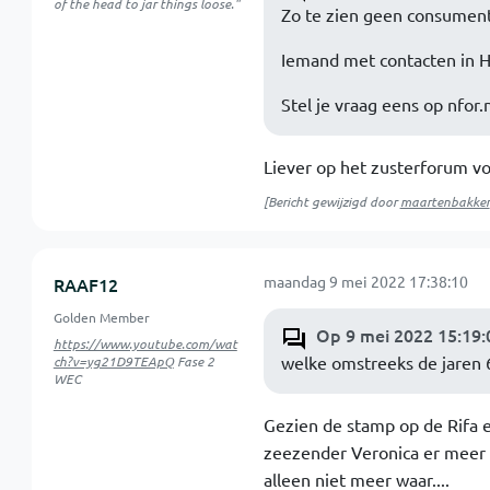
of the head to jar things loose."
Zo te zien geen consument
Iemand met contacten in H
Stel je vraag eens op nfor.nl
Liever op het zusterforum vo
[Bericht gewijzigd door
maartenbakker
maandag 9 mei 2022 17:38:10
RAAF12
Golden Member
Op 9 mei 2022 15:19:
https://www.youtube.com/wat
welke omstreeks de jaren 
ch?v=yg21D9TEApQ
Fase 2
WEC
Gezien de stamp op de Rifa e
zeezender Veronica er meer 
alleen niet meer waar....