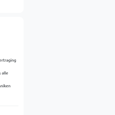
ertraging
 alle
nniken