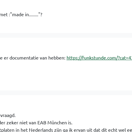
et :"made in........"?
 ze er documentatie van hebben:
https://funkstunde.com/?cat=4
evraagd.
der zeker niet van EAB München is.
laten in het Nederlands zijn ga ik ervan uit dat dit echt wel e