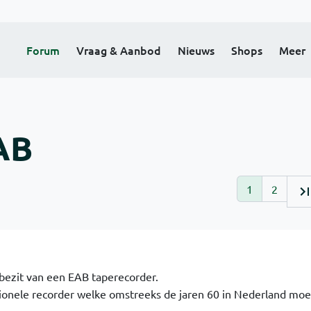
Forum
Vraag & Aanbod
Nieuws
Shops
Meer
AB
1
2
t bezit van een EAB taperecorder.
ionele recorder welke omstreeks de jaren 60 in Nederland moet