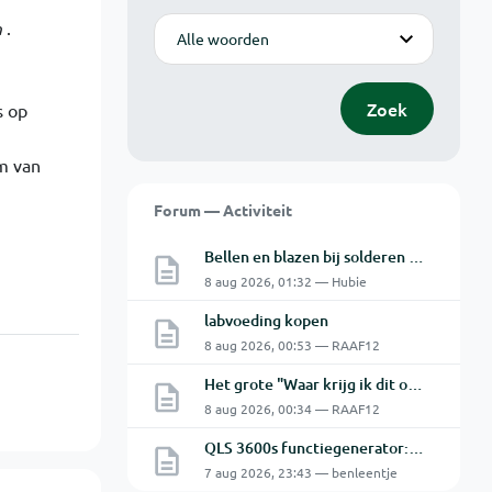
Modus
n
.
Zoek
s op
m van
Forum — Activiteit
Bellen en blazen bij solderen van Chinese PCBs
8 aug 2026, 01:32 — Hubie
labvoeding kopen
8 aug 2026, 00:53 — RAAF12
Het grote "Waar krijg ik dit onderdeel" topic Deel 11
8 aug 2026, 00:34 — RAAF12
QLS 3600s functiegenerator: software verbinden lukt niet.
7 aug 2026, 23:43 — benleentje