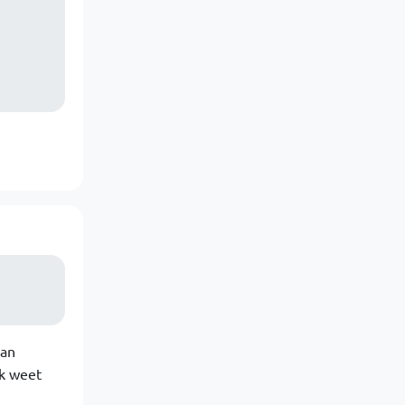
van
k weet