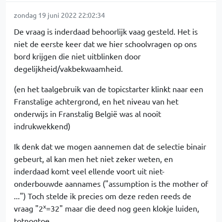
zondag 19 juni 2022 22:02:34
De vraag is inderdaad behoorlijk vaag gesteld. Het is
niet de eerste keer dat we hier schoolvragen op ons
bord krijgen die niet uitblinken door
degelijkheid/vakbekwaamheid.
(en het taalgebruik van de topicstarter klinkt naar een
Franstalige achtergrond, en het niveau van het
onderwijs in Franstalig België was al nooit
indrukwekkend)
Ik denk dat we mogen aannemen dat de selectie binair
gebeurt, al kan men het niet zeker weten, en
inderdaad komt veel ellende voort uit niet-
onderbouwde aannames ("assumption is the mother of
...") Toch stelde ik precies om deze reden reeds de
x
vraag "2
=32" maar die deed nog geen klokje luiden,
totnogtoe.