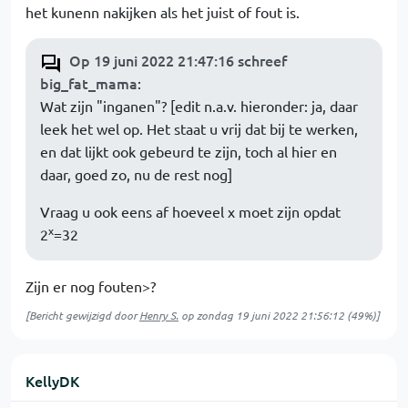
het kunenn nakijken als het juist of fout is.
Op 19 juni 2022 21:47:16 schreef
big_fat_mama
:
Wat zijn "inganen"? [edit n.a.v. hieronder: ja, daar
leek het wel op. Het staat u vrij dat bij te werken,
en dat lijkt ook gebeurd te zijn, toch al hier en
daar, goed zo, nu de rest nog]
Vraag u ook eens af hoeveel x moet zijn opdat
x
2
=32
Zijn er nog fouten>?
[Bericht gewijzigd door
Henry S.
op
zondag 19 juni 2022 21:56:12
(49%)]
KellyDK