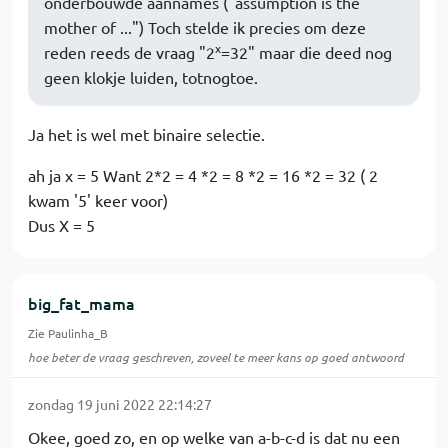
onderbouwde aannames ("assumption is the
mother of ...") Toch stelde ik precies om deze
x
reden reeds de vraag "2
=32" maar die deed nog
geen klokje luiden, totnogtoe.
Ja het is wel met binaire selectie.
ah ja x = 5 Want 2*2 = 4 *2 = 8 *2 = 16 *2 = 32 ( 2
kwam '5' keer voor)
Dus X = 5
big_fat_mama
Zie Paulinha_B
hoe beter de vraag geschreven, zoveel te meer kans op goed antwoord
zondag 19 juni 2022 22:14:27
Okee, goed zo, en op welke van a-b-c-d is dat nu een