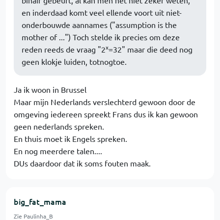
binair gebeurt, al kan men het niet zeker weten,
en inderdaad komt veel ellende voort uit niet-
onderbouwde aannames ("assumption is the
mother of ...") Toch stelde ik precies om deze
x
reden reeds de vraag "2
=32" maar die deed nog
geen klokje luiden, totnogtoe.
Ja ik woon in Brussel
Maar mijn Nederlands verslechterd gewoon door de
omgeving iedereen spreekt Frans dus ik kan gewoon
geen nederlands spreken.
En thuis moet ik Engels spreken.
En nog meerdere talen....
DUs daardoor dat ik soms fouten maak.
big_fat_mama
Zie Paulinha_B