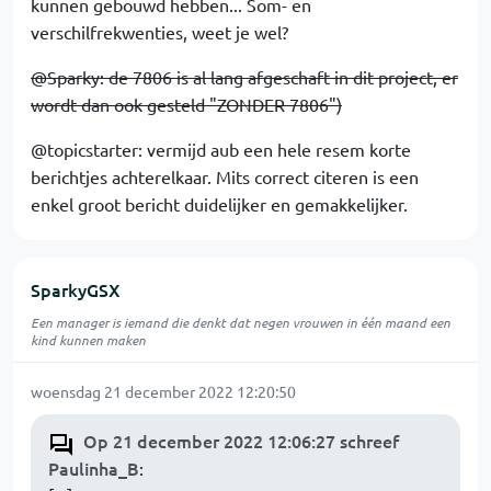
kunnen gebouwd hebben... Som- en
verschilfrekwenties, weet je wel?
@Sparky: de 7806 is al lang afgeschaft in dit project, er
wordt dan ook gesteld "ZONDER 7806")
@topicstarter: vermijd aub een hele resem korte
berichtjes achterelkaar. Mits correct citeren is een
enkel groot bericht duidelijker en gemakkelijker.
SparkyGSX
Een manager is iemand die denkt dat negen vrouwen in één maand een
kind kunnen maken
woensdag 21 december 2022 12:20:50
Op 21 december 2022 12:06:27 schreef
Paulinha_B
: