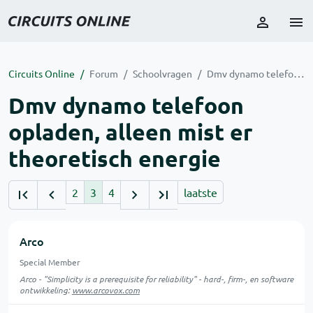
Circuits Online
Forum
Schoolvragen
Dmv dynamo telefoon opladen, alleen mist er theoretisch energie
Dmv dynamo telefoon
opladen, alleen mist er
theoretisch energie
2
3
4
laatste
Arco
Special Member
Arco - "Simplicity is a prerequisite for reliability" - hard-, firm-, en software
ontwikkeling:
www.arcovox.com