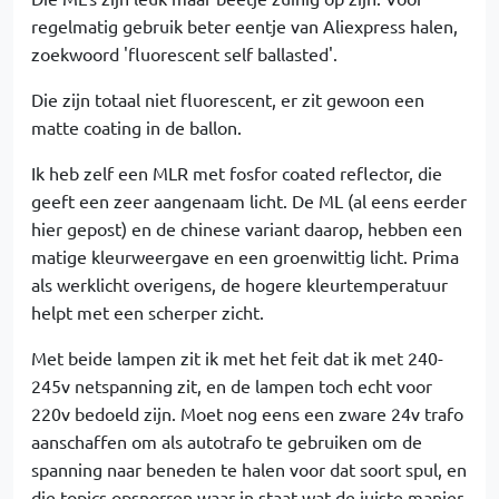
regelmatig gebruik beter eentje van Aliexpress halen,
zoekwoord 'fluorescent self ballasted'.
Die zijn totaal niet fluorescent, er zit gewoon een
matte coating in de ballon.
Ik heb zelf een MLR met fosfor coated reflector, die
geeft een zeer aangenaam licht. De ML (al eens eerder
hier gepost) en de chinese variant daarop, hebben een
matige kleurweergave en een groenwittig licht. Prima
als werklicht overigens, de hogere kleurtemperatuur
helpt met een scherper zicht.
Met beide lampen zit ik met het feit dat ik met 240-
245v netspanning zit, en de lampen toch echt voor
220v bedoeld zijn. Moet nog eens een zware 24v trafo
aanschaffen om als autotrafo te gebruiken om de
spanning naar beneden te halen voor dat soort spul, en
die topics opsnorren waar in staat wat de juiste manier