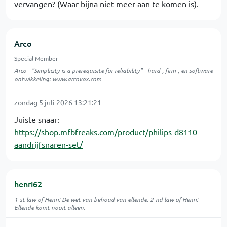
vervangen? (Waar bijna niet meer aan te komen is).
Arco
Special Member
Arco - "Simplicity is a prerequisite for reliability" - hard-, firm-, en software
ontwikkeling:
www.arcovox.com
zondag 5 juli 2026 13:21:21
Juiste snaar:
https://shop.mfbfreaks.com/product/philips-d8110-
aandrijfsnaren-set/
henri62
1-st law of Henri: De wet van behoud van ellende. 2-nd law of Henri:
Ellende komt nooit alleen.