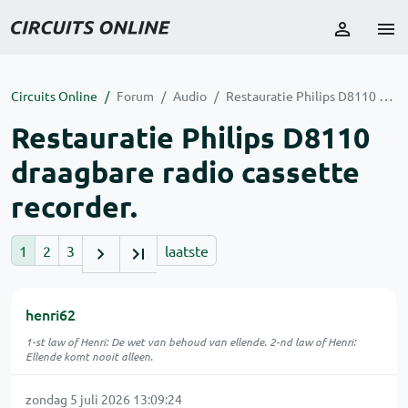
Circuits Online
Forum
Audio
Restauratie Philips D8110 draagbare radio cassette recorder.
Restauratie Philips D8110
draagbare radio cassette
recorder.
1
2
3
laatste
henri62
1-st law of Henri: De wet van behoud van ellende. 2-nd law of Henri:
Ellende komt nooit alleen.
zondag 5 juli 2026 13:09:24