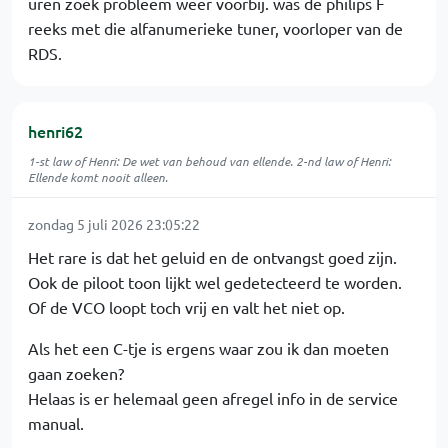
uren zoek probleem weer voorbij. was de philips F
reeks met die alfanumerieke tuner, voorloper van de
RDS.
henri62
1-st law of Henri: De wet van behoud van ellende. 2-nd law of Henri:
Ellende komt nooit alleen.
zondag 5 juli 2026 23:05:22
Het rare is dat het geluid en de ontvangst goed zijn.
Ook de piloot toon lijkt wel gedetecteerd te worden.
Of de VCO loopt toch vrij en valt het niet op.
Als het een C-tje is ergens waar zou ik dan moeten
gaan zoeken?
Helaas is er helemaal geen afregel info in de service
manual.