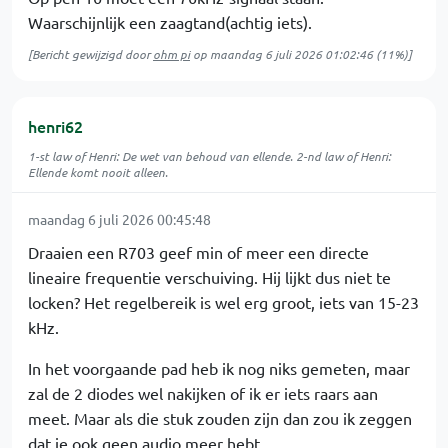
Waarschijnlijk een zaagtand(achtig iets).
[Bericht gewijzigd door
ohm pi
op
maandag 6 juli 2026 01:02:46
(11%)]
henri62
1-st law of Henri: De wet van behoud van ellende. 2-nd law of Henri:
Ellende komt nooit alleen.
maandag 6 juli 2026 00:45:48
Draaien een R703 geef min of meer een directe
lineaire frequentie verschuiving. Hij lijkt dus niet te
locken? Het regelbereik is wel erg groot, iets van 15-23
kHz.
In het voorgaande pad heb ik nog niks gemeten, maar
zal de 2 diodes wel nakijken of ik er iets raars aan
meet. Maar als die stuk zouden zijn dan zou ik zeggen
dat je ook geen audio meer hebt.