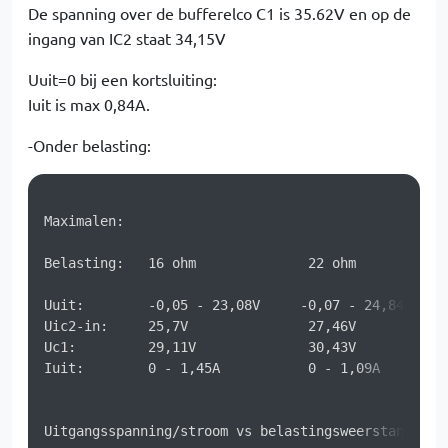
De spanning over de bufferelco C1 is 35.62V en op de
ingang van IC2 staat 34,15V
Uuit=0 bij een kortsluiting:
Iuit is max 0,84A.
-Onder belasting:
Maximalen:

Belasting:   16 ohm              22 ohm            
Uuit:        -0,05 - 23,08V     -0,07 - 24,84V     
Uic2-in:     25,7V               27,46V            
Uc1:         29,11V              30,43V            
Iuit:        0 - 1,45A           0 - 1,09A         
Uitgangsspanning/stroom vs belastingsweerstand:
