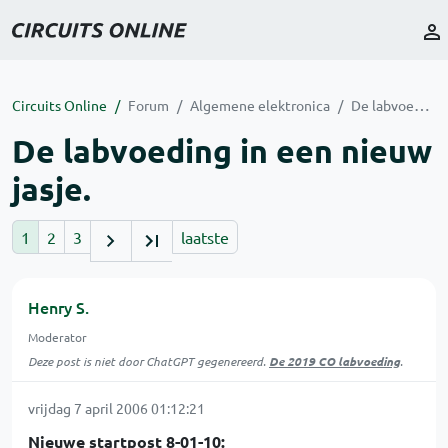
Circuits Online
Forum
Algemene elektronica
De labvoeding in een nieuw jasje.
De labvoeding in een nieuw
jasje.
1
2
3
laatste
Henry S.
Moderator
Deze post is niet door ChatGPT gegenereerd.
De 2019 CO labvoeding
.
vrijdag 7 april 2006 01:12:21
Nieuwe startpost 8-01-10: