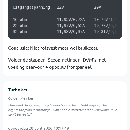
Uitgangsspanning:  12V             20V

16 ohm:            11,95V/0,72A    19,78V/1,19A

22 ohm:            11,97V/0,52A    19,76V/0,86A

Conclusie: Niet rotsvast maar wel bruikbaar.
Volgende stappen: Scoopmetingen, DVM's met
voeding daarvoor + opbouw frontpaneel.
Turbokeu
Golden Member
I love watching conspiracy theorists use the airtight logic of the
argument from incredulity: "Well I don't understand how it works so it
can't be real!!!"
donderdag 20 april 2006 10:17:49