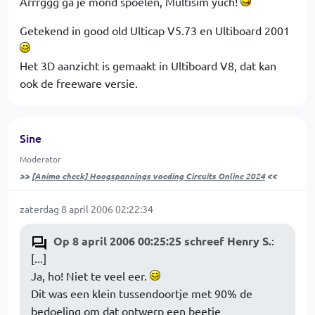
Arrrggg ga je mond spoelen, Multisim yuch!
Getekend in good old Ulticap V5.73 en Ultiboard 2001
Het 3D aanzicht is gemaakt in Ultiboard V8, dat kan
ook de freeware versie.
Sine
Moderator
>>
[Animo check] Hoogspannings voeding Circuits Online 2024
<<
zaterdag 8 april 2006 02:22:34
Op 8 april 2006 00:25:25 schreef Henry S.
:
[...]
Ja, ho! Niet te veel eer.
Dit was een klein tussendoortje met 90% de
bedoeling om dat ontwerp een beetje