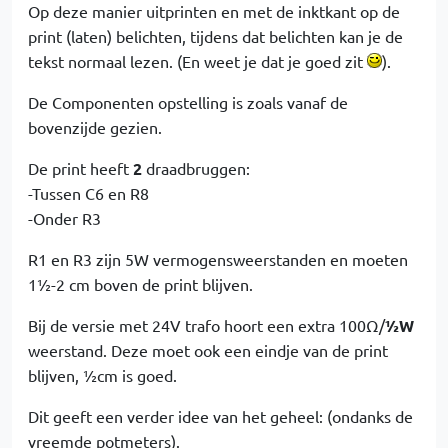
Op deze manier uitprinten en met de inktkant op de
print (laten) belichten, tijdens dat belichten kan je de
tekst normaal lezen. (En weet je dat je goed zit
).
De Componenten opstelling is zoals vanaf de
bovenzijde gezien.
De print heeft
2
draadbruggen:
-Tussen C6 en R8
-Onder R3
R1 en R3 zijn 5W vermogensweerstanden en moeten
1½-2 cm boven de print blijven.
Bij de versie met 24V trafo hoort een extra 100Ω/
½W
weerstand. Deze moet ook een eindje van de print
blijven, ½cm is goed.
Dit geeft een verder idee van het geheel: (ondanks de
vreemde potmeters).