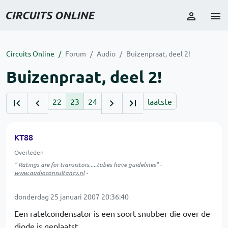
Circuits Online
Forum
Audio
Buizenpraat, deel 2!
Buizenpraat, deel 2!
22
23
24
laatste
KT88
Overleden
" Ratings are for transistors.....tubes have guidelines" -
www.audioconsultancy.nl
-
donderdag 25 januari 2007 20:36:40
Een ratelcondensator is een soort snubber die over de
diode is geplaatst.