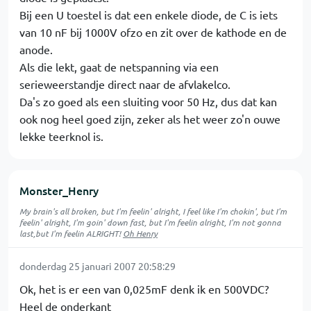
Bij een U toestel is dat een enkele diode, de C is iets
van 10 nF bij 1000V ofzo en zit over de kathode en de
anode.
Als die lekt, gaat de netspanning via een
serieweerstandje direct naar de afvlakelco.
Da's zo goed als een sluiting voor 50 Hz, dus dat kan
ook nog heel goed zijn, zeker als het weer zo'n ouwe
lekke teerknol is.
Monster_Henry
My brain's all broken, but I'm feelin' alright, I feel like I'm chokin', but I'm
feelin' alright, I'm goin' down fast, but I'm feelin alright, I'm not gonna
last,but I'm feelin ALRIGHT!
Oh Henry
donderdag 25 januari 2007 20:58:29
Ok, het is er een van 0,025mF denk ik en 500VDC?
Heel de onderkant