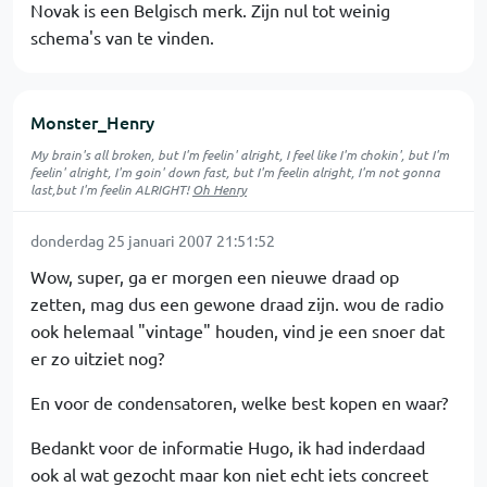
Novak is een Belgisch merk. Zijn nul tot weinig
schema's van te vinden.
Monster_Henry
My brain's all broken, but I'm feelin' alright, I feel like I'm chokin', but I'm
feelin' alright, I'm goin' down fast, but I'm feelin alright, I'm not gonna
last,but I'm feelin ALRIGHT!
Oh Henry
donderdag 25 januari 2007 21:51:52
Wow, super, ga er morgen een nieuwe draad op
zetten, mag dus een gewone draad zijn. wou de radio
ook helemaal "vintage" houden, vind je een snoer dat
er zo uitziet nog?
En voor de condensatoren, welke best kopen en waar?
Bedankt voor de informatie Hugo, ik had inderdaad
ook al wat gezocht maar kon niet echt iets concreet