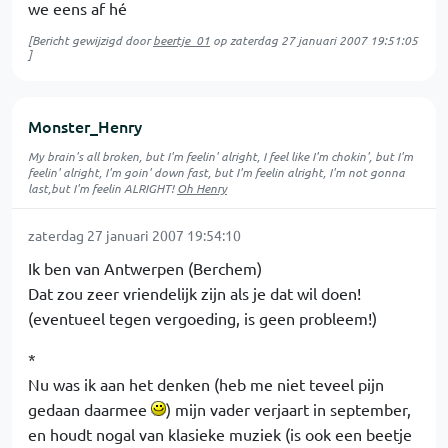
we eens af hé
[Bericht gewijzigd door
beertje_01
op
zaterdag 27 januari 2007 19:51:05
]
Monster_Henry
My brain's all broken, but I'm feelin' alright, I feel like I'm chokin', but I'm
feelin' alright, I'm goin' down fast, but I'm feelin alright, I'm not gonna
last,but I'm feelin ALRIGHT!
Oh Henry
zaterdag 27 januari 2007 19:54:10
Ik ben van Antwerpen (Berchem)
Dat zou zeer vriendelijk zijn als je dat wil doen!
(eventueel tegen vergoeding, is geen probleem!)
*
Nu was ik aan het denken (heb me niet teveel pijn
gedaan daarmee
) mijn vader verjaart in september,
en houdt nogal van klasieke muziek (is ook een beetje