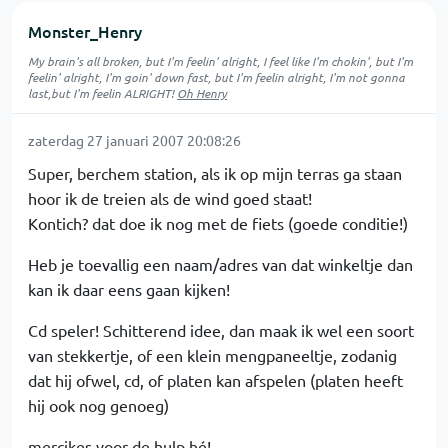
Monster_Henry
My brain's all broken, but I'm feelin' alright, I feel like I'm chokin', but I'm
feelin' alright, I'm goin' down fast, but I'm feelin alright, I'm not gonna
last,but I'm feelin ALRIGHT!
Oh Henry
zaterdag 27 januari 2007 20:08:26
Super, berchem station, als ik op mijn terras ga staan
hoor ik de treien als de wind goed staat!
Kontich? dat doe ik nog met de fiets (goede conditie!)
Heb je toevallig een naam/adres van dat winkeltje dan
kan ik daar eens gaan kijken!
Cd speler! Schitterend idee, dan maak ik wel een soort
van stekkertje, of een klein mengpaneeltje, zodanig
dat hij ofwel, cd, of platen kan afspelen (platen heeft
hij ook nog genoeg)
mercikes voor de hulp hé!