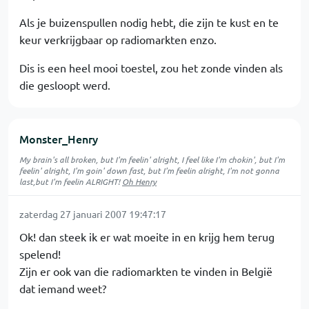
Als je buizenspullen nodig hebt, die zijn te kust en te
keur verkrijgbaar op radiomarkten enzo.
Dis is een heel mooi toestel, zou het zonde vinden als
die gesloopt werd.
Monster_Henry
My brain's all broken, but I'm feelin' alright, I feel like I'm chokin', but I'm
feelin' alright, I'm goin' down fast, but I'm feelin alright, I'm not gonna
last,but I'm feelin ALRIGHT!
Oh Henry
zaterdag 27 januari 2007 19:47:17
Ok! dan steek ik er wat moeite in en krijg hem terug
spelend!
Zijn er ook van die radiomarkten te vinden in België
dat iemand weet?