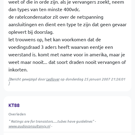
weet of die in orde zijn. als je vervangers zoekt, neem
dan types van ten minste 400vdc.
de ratelcondensator zit over de netspanning
aansluitingen en dient een type te zijn dat geen gevaar
oplevert bij doorslag.
let trouwens op, het kan voorkomen dat de
voedingsdraad 3 aders heeft waarvan eentje een
weerstand is. komt met name voor in amerika, maar je
weet maar nooit... dat soort draden nooit vervangen of
inkorten.
[Bericht gewijzigd door
Ledlover
op
donderdag 25 januari 2007 21:26:01
]
KT88
Overleden
" Ratings are for transistors.....tubes have guidelines" -
www.audioconsultancy.nl
-