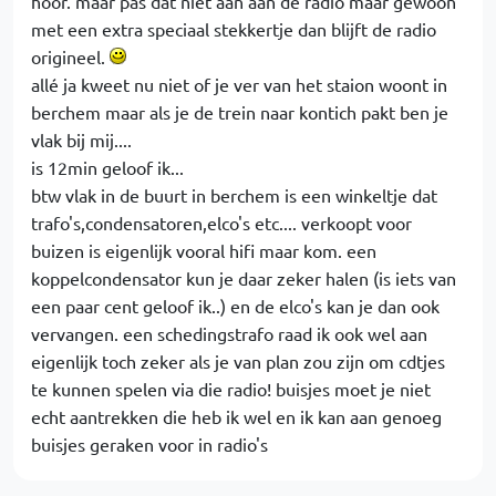
hoor. maar pas dat niet aan aan de radio maar gewoon
met een extra speciaal stekkertje dan blijft de radio
origineel.
allé ja kweet nu niet of je ver van het staion woont in
berchem maar als je de trein naar kontich pakt ben je
vlak bij mij....
is 12min geloof ik...
btw vlak in de buurt in berchem is een winkeltje dat
trafo's,condensatoren,elco's etc.... verkoopt voor
buizen is eigenlijk vooral hifi maar kom. een
koppelcondensator kun je daar zeker halen (is iets van
een paar cent geloof ik..) en de elco's kan je dan ook
vervangen. een schedingstrafo raad ik ook wel aan
eigenlijk toch zeker als je van plan zou zijn om cdtjes
te kunnen spelen via die radio! buisjes moet je niet
echt aantrekken die heb ik wel en ik kan aan genoeg
buisjes geraken voor in radio's