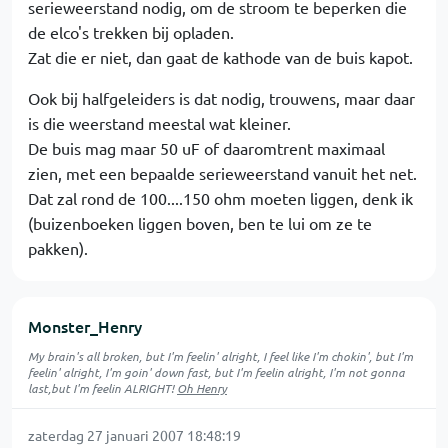
serieweerstand nodig, om de stroom te beperken die
de elco's trekken bij opladen.
Zat die er niet, dan gaat de kathode van de buis kapot.
Ook bij halfgeleiders is dat nodig, trouwens, maar daar
is die weerstand meestal wat kleiner.
De buis mag maar 50 uF of daaromtrent maximaal
zien, met een bepaalde serieweerstand vanuit het net.
Dat zal rond de 100....150 ohm moeten liggen, denk ik
(buizenboeken liggen boven, ben te lui om ze te
pakken).
Monster_Henry
My brain's all broken, but I'm feelin' alright, I feel like I'm chokin', but I'm
feelin' alright, I'm goin' down fast, but I'm feelin alright, I'm not gonna
last,but I'm feelin ALRIGHT!
Oh Henry
zaterdag 27 januari 2007 18:48:19