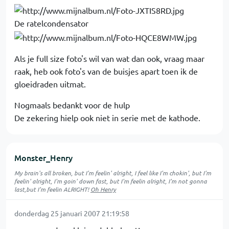
De ratelcondensator
Als je full size foto's wil van wat dan ook, vraag maar
raak, heb ook foto's van de buisjes apart toen ik de
gloeidraden uitmat.
Nogmaals bedankt voor de hulp
De zekering hielp ook niet in serie met de kathode.
Monster_Henry
My brain's all broken, but I'm feelin' alright, I feel like I'm chokin', but I'm
feelin' alright, I'm goin' down fast, but I'm feelin alright, I'm not gonna
last,but I'm feelin ALRIGHT!
Oh Henry
donderdag 25 januari 2007 21:19:58