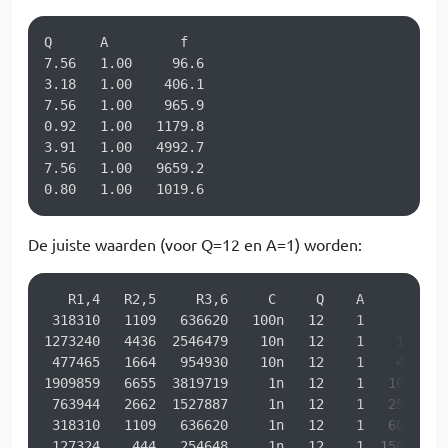
Q      A         f

7.56   1.00     96.6

3.18   1.00    406.1

7.56   1.00    965.9

0.92   1.00   1179.8

3.91   1.00   4992.7

7.56   1.00   9659.2

0.80   1.00   1019.6
De juiste waarden (voor Q=12 en A=1) worden:
   R1,4   R2,5     R3,6     C     Q    A      f

 318310   1109   636620   100n   12    1     60

1273240   4436  2546479    10n   12    1    150

 477465   1664   954930    10n   12    1    400

1909859   6655  3819719     1n   12    1   1000

 763944   2662  1527887     1n   12    1   2500

 318310   1109   636620     1n   12    1   6000

 127324    444   254648     1n   12    1  15000