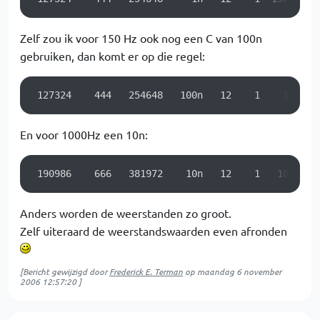
Zelf zou ik voor 150 Hz ook nog een C van 100n
gebruiken, dan komt er op die regel:
 127324    444   254648   100n   12    1    150
En voor 1000Hz een 10n:
 190986    666   381972    10n   12    1   1000
Anders worden de weerstanden zo groot.
Zelf uiteraard de weerstandswaarden even afronden
[Bericht gewijzigd door
Frederick E. Terman
op
maandag 6 november
2006 12:57:20
]