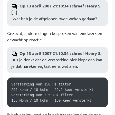
Op 13 april 2007 21:10:34 schreef Henry S.
:
[...]
-Wat heb je de afgelopen twee weken gedaan?
Gezocht, andere dingen besproken van eindwerk en
gewacht op reactie
Op 13 april 2007 21:10:34 schreef Henry S.
:
-Als je denkt dat de versterking niet klopt dan kan
je dat narekenen, laat eens wat zien.
versterking van 150 Hz filter

255 kohm / 10 kohm = 25.5 keer versterkt

versterking van 2.5 kHz filter

1.5 Mohm / 10 kohm = 150 keer versterkt
Ik heb gesimuleert en ja ook nagerekend en de ene