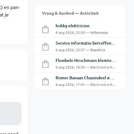
c) en pan-
Vraag & Aanbod — Activiteit
at je
hobby elektricien
6 aug 2026, 22:50 — Willemwap
Service informatie betreffende een GFC-8010 van GW
6 aug 2026, 22:37 — Bapaktus
Flexibele Hirschmann klemtestpen met tweedelige klem.
6 aug 2026, 18:30 — Electronica Hobbyist
Romer Banaan Chassisdeel ø 4 mm 16Amp
6 aug 2026, 17:41 — Electronica Hobbyist
aar goed,