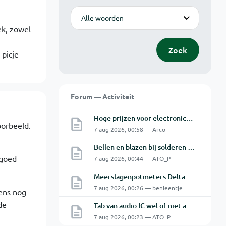
Modus
ek, zowel
Zoek
 picje
Forum — Activiteit
Hoge prijzen voor electronica hobbyisten
oorbeeld.
7 aug 2026, 00:58 — Arco
Bellen en blazen bij solderen van Chinese PCBs
 goed
7 aug 2026, 00:44 — ATO_P
Meerslagenpotmeters Delta SM45-70D
7 aug 2026, 00:26 — benleentje
gens nog
de
Tab van audio IC wel of niet aan de GND.
7 aug 2026, 00:23 — ATO_P