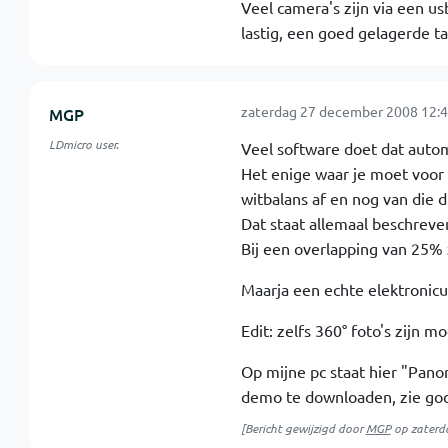
Veel camera's zijn via een us
lastig, een goed gelagerde t
zaterdag 27 december 2008 12:4
MGP
LDmicro user.
Veel software doet dat automa
Het enige waar je moet voor 
witbalans af en nog van die d
Dat staat allemaal beschreven
Bij een overlapping van 25% 
Maarja een echte elektronicu
Edit: zelfs 360° foto's zijn mo
Op mijne pc staat hier "Panor
demo te downloaden, zie go
[Bericht gewijzigd door
MGP
op
zaterd