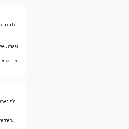
op in te
wel, maar
hema's en
 met z'n
zetten.