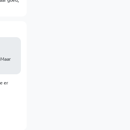
. Maar
e er