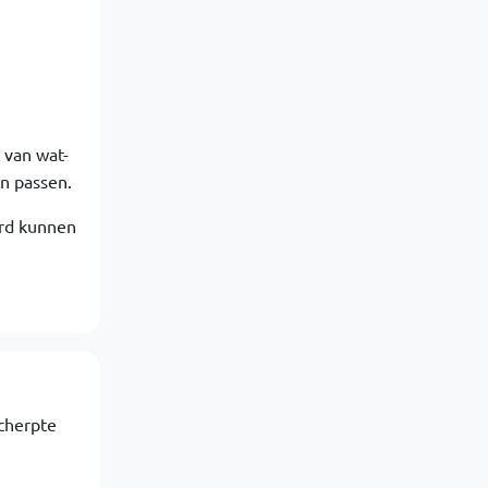
 van wat-
n passen.
urd kunnen
cherpte