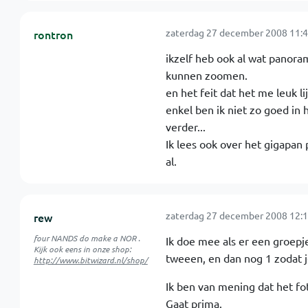
zaterdag 27 december 2008 11:4
rontron
ikzelf heb ook al wat panora
kunnen zoomen.
en het feit dat het me leuk l
enkel ben ik niet zo goed in
verder...
Ik lees ook over het gigapan
al.
zaterdag 27 december 2008 12:1
rew
four NANDS do make a NOR .
Ik doe mee als er een groep
Kijk ook eens in onze shop:
tweeen, en dan nog 1 zodat j
http://www.bitwizard.nl/shop/
Ik ben van mening dat het f
Gaat prima.