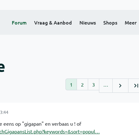
Forum
Vraag & Aanbod
Nieuws
Shops
Meer
e
1
2
3
…
3:44
e eens op "gigapan" en verbaas u ! of
rchGigapansList.php?keywords=&sort=popul…