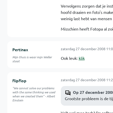
Vervolgens zorgen dat je inste
hoofd draaien en foto's maken
weinig last hebt van mensen d
Misschien heeft Fotopa al zo
zaterdag 27 december 2008 11:0
Pertinax
Mijn thuis is waar mijn Weller
Ook leuk:
klik
staat
zaterdag 27 december 2008 11:2
flipflop
"We cannot solve our problems
Op 27 december 2008
with the same thinking we used
when we created them" - Albert
Grootste probleem is de tij
Einstein
Valt wel mee toch? De softwa