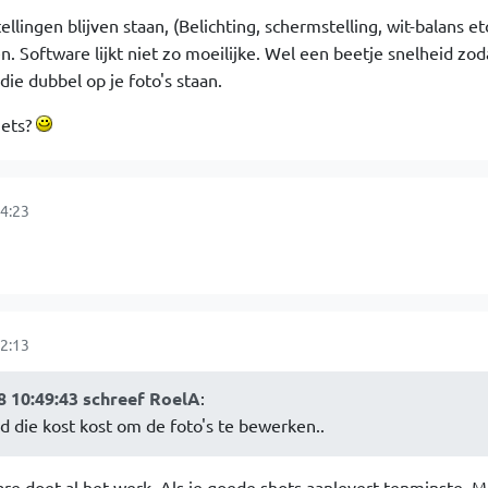
llingen blijven staan, (Belichting, schermstelling, wit-balans et
. Software lijkt niet zo moeilijke. Wel een beetje snelheid zod
ie dubbel op je foto's staan.
iets?
4:23
2:13
 10:49:43 schreef RoelA
:
d die kost kost om de foto's te bewerken..
re doet al het werk. Als je goede shots aanlevert tenminste. M