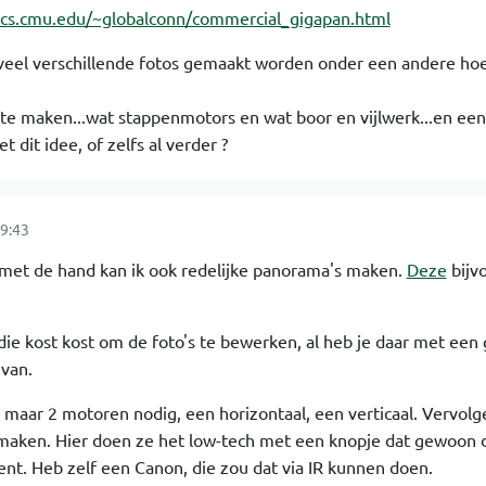
.cs.cmu.edu/~globalconn/commercial_gigapan.html
r veel verschillende fotos gemaakt worden onder een andere ho
f te maken...wat stappenmotors en wat boor en vijlwerk...en een
dit idee, of zelfs al verder ?
9:43
 met de hand kan ik ook redelijke panorama's maken.
Deze
bijv
 die kost kost om de foto's te bewerken, al heb je daar met een
 van.
e maar 2 motoren nodig, een horizontaal, een verticaal. Vervol
aken. Hier doen ze het low-tech met een knopje dat gewoon 
t. Heb zelf een Canon, die zou dat via IR kunnen doen.