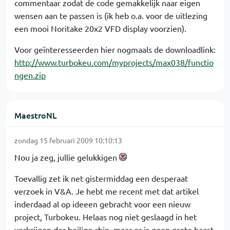
commentaar zodat de code gemakkelijk naar eigen
wensen aan te passen is (ik heb o.a. voor de uitlezing
een mooi Noritake 20x2 VFD display voorzien).
Voor geïnteresseerden hier nogmaals de downloadlink:
http://www.turbokeu.com/myprojects/max038/functio
ngen.zip
MaestroNL
zondag 15 februari 2009 10:10:13
Nou ja zeg, jullie gelukkigen
Toevallig zet ik net gistermiddag een desperaat
verzoek in V&A. Je hebt me recent met dat artikel
inderdaad al op ideeen gebracht voor een nieuw
project, Turbokeu. Helaas nog niet geslaagd in het
verkrijgen der heilige chip, maar er is geen grote haast