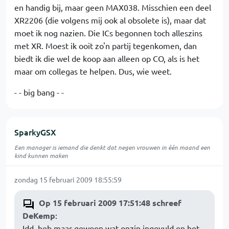
en handig bij, maar geen MAX038. Misschien een deel
XR2206 (die volgens mij ook al obsolete is), maar dat
moet ik nog nazien. Die ICs begonnen toch alleszins
met XR. Moest ik ooit zo'n partij tegenkomen, dan
biedt ik die wel de koop aan alleen op CO, als is het
maar om collegas te helpen. Dus, wie weet.
- - big bang - -
SparkyGSX
Een manager is iemand die denkt dat negen vrouwen in één maand een
kind kunnen maken
zondag 15 februari 2009 18:55:59
Op 15 februari 2009 17:51:48 schreef
DeKemp
:
Idd, heb maar gewoon wat onzin ingevuld en het