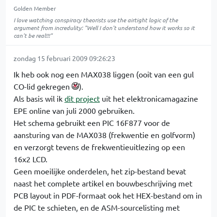
Golden Member
I love watching conspiracy theorists use the airtight logic of the
argument from incredulity: "Well I don't understand how it works so it
can't be real!!!"
zondag 15 februari 2009 09:26:23
Ik heb ook nog een MAX038 liggen (ooit van een gul
CO-lid gekregen
).
Als basis wil ik
dit project
uit het elektronicamagazine
EPE online van juli 2000 gebruiken.
Het schema gebruikt een PIC 16F877 voor de
aansturing van de MAX038 (frekwentie en golfvorm)
en verzorgt tevens de frekwentieuitlezing op een
16x2 LCD.
Geen moeilijke onderdelen, het zip-bestand bevat
naast het complete artikel en bouwbeschrijving met
PCB layout in PDF-formaat ook het HEX-bestand om in
de PIC te schieten, en de ASM-sourcelisting met