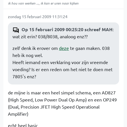
ik hou van werken ..., ik kan er uren naar kijken
zondag 15 februari 2009 11:31:24
Op 15 februari 2009 00:25:20 schreef MAH
:
wat zit erin? 038/8038, analoog enz??
zelf denk ik erover om
deze
te gaan maken. 038
heb ik nog wel.
Heeft iemand een verklaring voor zijn vreemde
voeding? Is er een reden om het niet te doen met
7805's enz?
de mijne is maar een heel simpel schema, een AD827
(High Speed, Low Power Dual Op Amp) en een OP249
(Dual, Precision JFET High Speed Operational
Amplifier)
echt heel basic