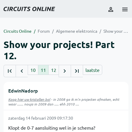
Circuits Online
Forum
Algemene elektronica
Show your projects! Part 12.
Show your projects! Part
12.
10
11
12
laatste
EdwinNadorp
Koop hier uw kristallen bol
- in 2008 ga ik m'n projecten afmaken, echt
waar ....... nouja in 2009 dan ..... ehh 2010 ....
zaterdag 14 februari 2009 09:17:30
Klopt de 0-7 aansluiting wel in je schema?