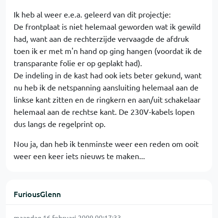
Ik heb al weer e.e.a. geleerd van dit projectje:
De frontplaat is niet helemaal geworden wat ik gewild
had, want aan de rechterzijde vervaagde de afdruk
toen ik er met m'n hand op ging hangen (voordat ik de
transparante folie er op geplakt had).
De indeling in de kast had ook iets beter gekund, want
nu heb ik de netspanning aansluiting helemaal aan de
linkse kant zitten en de ringkern en aan/uit schakelaar
helemaal aan de rechtse kant. De 230V-kabels lopen
dus langs de regelprint op.
Nou ja, dan heb ik tenminste weer een reden om ooit
weer een keer iets nieuws te maken...
FuriousGlenn
maandag 16 februari 2009 00:17:33