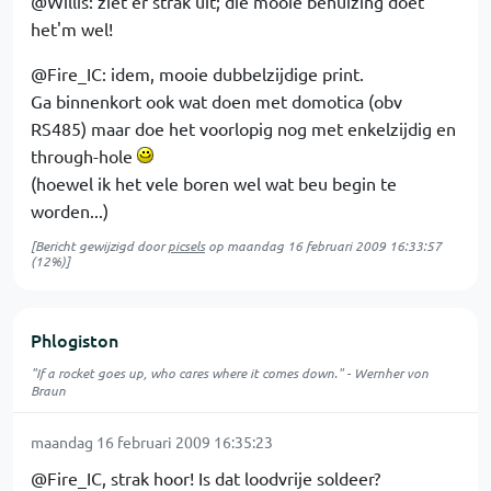
@Willis: ziet er strak uit; die mooie behuizing doet
het'm wel!
@Fire_IC: idem, mooie dubbelzijdige print.
Ga binnenkort ook wat doen met domotica (obv
RS485) maar doe het voorlopig nog met enkelzijdig en
through-hole
(hoewel ik het vele boren wel wat beu begin te
worden...)
[Bericht gewijzigd door
picsels
op
maandag 16 februari 2009 16:33:57
(12%)]
Phlogiston
"If a rocket goes up, who cares where it comes down." - Wernher von
Braun
maandag 16 februari 2009 16:35:23
@Fire_IC, strak hoor! Is dat loodvrije soldeer?