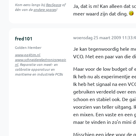
Kom eens langs bij
RevSpace
of
Ja, dat is m! Kan alleen dat
één van de
andere spaces
!
meer waard zijn dat ding.
woensdag 25 maart 2009 11:33:
fred101
Golden Member
Je kan tegenwoordig hele mo
www.pa4tim.nl
,
VCO. Met een paar van die di
www.schneiderelectronicsrepair.
nl
, Reparatie van meet- en
Maar voor de low budget of 
calibratie apparatuur en
maritieme en industriele PCBs
Ik heb nu als experimentje 
Ik heb het signaal na een VC
gebruiken verdeeld over een 
schoon en stabiel ook. De ga
voorzien van teller uitgang. I
en mixen. Een vaste en een 
maar te vinden in zo'n mini d
Misschien een idee voor de 