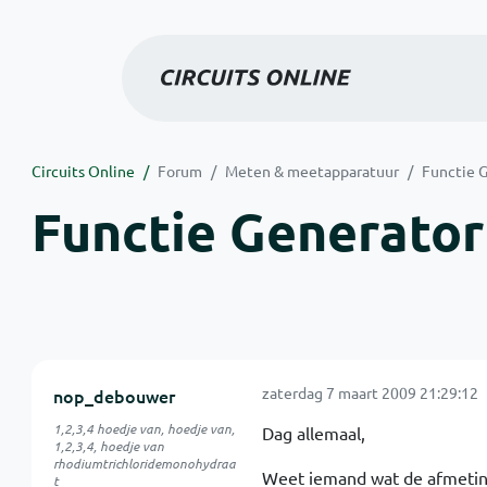
Circuits Online
Forum
Meten & meetapparatuur
Functie G
Functie Generator
zaterdag 7 maart 2009 21:29:12
nop_debouwer
1,2,3,4 hoedje van, hoedje van,
Dag allemaal,
1,2,3,4, hoedje van
rhodiumtrichloridemonohydraa
Weet iemand wat de afmetingen
t