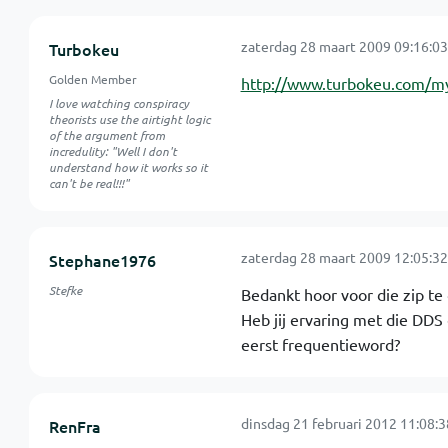
zaterdag 28 maart 2009 09:16:03
Turbokeu
Golden Member
http://www.turbokeu.com/my
I love watching conspiracy
theorists use the airtight logic
of the argument from
incredulity: "Well I don't
understand how it works so it
can't be real!!!"
zaterdag 28 maart 2009 12:05:32
Stephane1976
Stefke
Bedankt hoor voor die zip te 
Heb jij ervaring met die DDS 
eerst frequentieword?
dinsdag 21 februari 2012 11:08:3
RenFra