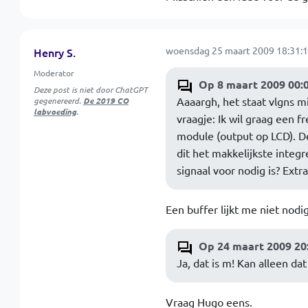
woensdag 25 maart 2009 18:31:
Henry S.
Moderator
Op 8 maart 2009 00:
Deze post is niet door ChatGPT
Aaaargh, het staat vlgns m
gegenereerd.
De 2019 CO
labvoeding
.
vraagje: Ik wil graag een 
module (output op LCD). De
dit het makkelijkste integ
signaal voor nodig is? Extr
Een buffer lijkt me niet nod
Op 24 maart 2009 20
Ja, dat is m! Kan alleen d
Vraag Hugo eens.