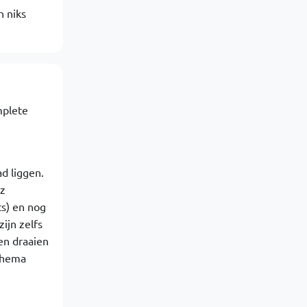
h niks
mplete
d liggen.
Hz
ts) en nog
ijn zelfs
ten draaien
chema