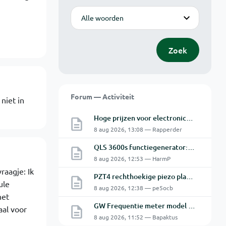
Modus
Zoek
Forum — Activiteit
niet in
Hoge prijzen voor electronica hobbyisten
8 aug 2026, 13:08 — Rapperder
QLS 3600s functiegenerator: software verbinden lukt niet.
8 aug 2026, 12:53 — HarmP
raagje: Ik
PZT4 rechthoekige piezo plaatjes - beweegrichting? Snijkop reparatie Astatic X26
ule
8 aug 2026, 12:38 — pe5ocb
het
GW Frequentie meter model GFC-8010G probleem
aal voor
8 aug 2026, 11:52 — Bapaktus