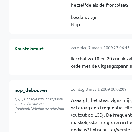
hetzelfde als de frontplaat?
b.v.d.m.vr.gr
Nop
zaterdag 7 maart 2009 23:06:45
Knustelsmurf
Ik schat zo 10 bij 20 cm. ik 
orde met de uitgangsspannin
zondag 8 maart 2009 00:02:09
nop_debouwer
1,2,3,4 hoedje van, hoedje van,
Aaaargh, het staat vlgns mij
1,2,3,4, hoedje van
wil graag een frequentietell
rhodiumtrichloridemonohydraa
t
(output op LCD). De frequenti
makkelijkste integreren in he
nodig is? Extra buffer/verste