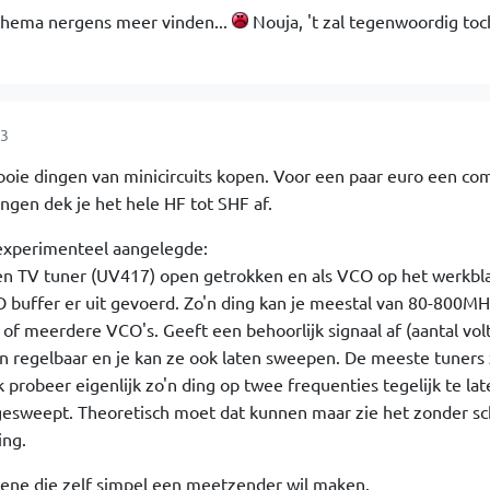
 schema nergens meer vinden...
Nouja, 't zal tegenwoordig toc
43
oie dingen van minicircuits kopen. Voor een paar euro een co
ngen dek je het hele HF tot SHF af.
experimenteel aangelegde:
een TV tuner (UV417) open getrokken en als VCO op het werkbla
O buffer er uit gevoerd. Zo'n ding kan je meestal van 80-800M
of meerdere VCO's. Geeft een behoorlijk signaal af (aantal vol
in regelbaar en je kan ze ook laten sweepen. De meeste tuners z
k probeer eigenlijk zo'n ding op twee frequenties tegelijk te la
gesweept. Theoretisch moet dat kunnen maar zie het zonder s
ing.
gene die zelf simpel een meetzender wil maken.