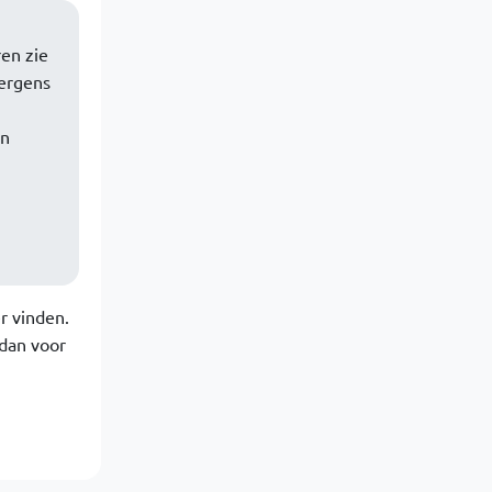
en zie
 ergens
en
r vinden.
 dan voor