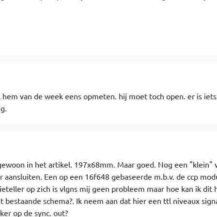
zal hem van de week eens opmeten. hij moet toch open. er is iets 
g.
 gewoon in het artikel. 197x68mm. Maar goed. Nog een "klein" v
er aansluiten. Een op een 16f648 gebaseerde m.b.v. de ccp mod
eteller op zich is vlgns mij geen probleem maar hoe kan ik dit 
t bestaande schema?. Ik neem aan dat hier een ttl niveaux sign
rker op de sync. out?