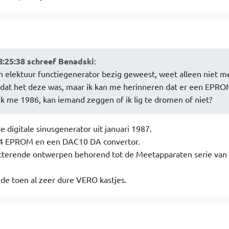
8:25:38 schreef Benadski
:
n elektuur functiegenerator bezig geweest, weet alleen niet m
ht dat het deze was, maar ik kan me herinneren dat er een EPR
r ik me 1986, kan iemand zeggen of ik lig te dromen of niet?
e digitale sinusgenerator uit januari 1987.
64 EPROM en een DAC10 DA convertor.
itterende ontwerpen behorend tot de Meetapparaten serie van 
de toen al zeer dure VERO kastjes.