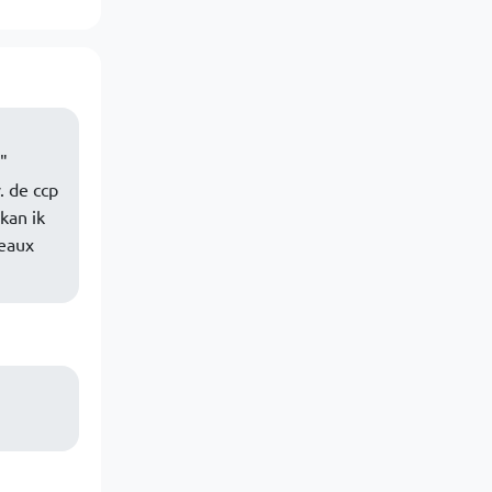
"
. de ccp
kan ik
veaux