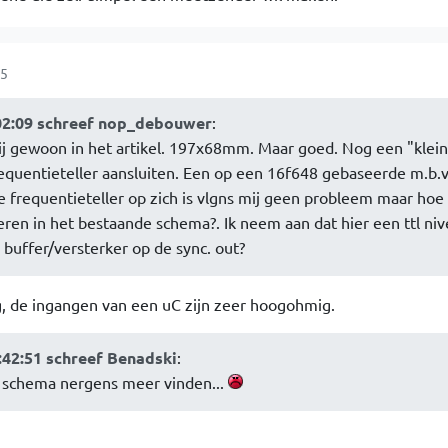
15
02:09 schreef nop_debouwer
:
ij gewoon in het artikel. 197x68mm. Maar goed. Nog een "klein
frequentieteller aansluiten. Een op een 16f648 gebaseerde m.b.v
 frequentieteller op zich is vlgns mij geen probleem maar hoe 
reren in het bestaande schema?. Ik neem aan dat hier een ttl ni
a buffer/versterker op de sync. out?
ig, de ingangen van een uC zijn zeer hoogohmig.
:42:51 schreef Benadski
:
at schema nergens meer vinden...