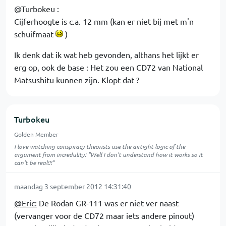
@Turbokeu :
Cijferhoogte is c.a. 12 mm (kan er niet bij met m'n
schuifmaat
)
Ik denk dat ik wat heb gevonden, althans het lijkt er
erg op, ook de base : Het zou een CD72 van National
Matsushitu kunnen zijn. Klopt dat ?
Turbokeu
Golden Member
I love watching conspiracy theorists use the airtight logic of the
argument from incredulity: "Well I don't understand how it works so it
can't be real!!!"
maandag 3 september 2012 14:31:40
@Eric:
De Rodan GR-111 was er niet ver naast
(vervanger voor de CD72 maar iets andere pinout)