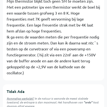
Mijn thermistor blijkt toch geen 5M te moeten zijn.
Met een potmeter ipv een thermistor werkt de boel bij
een waarde tussen grofweg 3 en 8 K. Hoge
frequenties met 7K geeft vervorming bij lage
frequentie. Een lage freuentie strak met bv 4K laat
hem afslan op hoge frequenties.
Ik ga eens de waarden meten die per frequentie nodig
zijn en de stroom meten. Dan kan ik daarna wat ntc ' s
testen op de curvetracer of via een poweramp en
functiegenerator. ( hij zit via een 22nF aan de +150V
van de buffer anode en aan de andere kant terug
gekoppeld op de +2,9V van de kathode van de
oscillator.)
Tidak Ada
Rommelige werkplek?
In de natuur is
wanorde
de meest stabiele
toestand; de entropie is dan maximaal. Het handhaven van
"orde"
kost
daarom altijd energie.