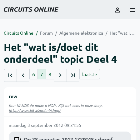
Circuits Online
Forum
Algemene elektronica
Het "wat is/doet dit onderdeel" topic Deel 4
Het "wat is/doet dit
onderdeel" topic Deel 4
6
7
8
laatste
rew
four NANDS do make a NOR . Kijk ook eens in onze shop:
http://www.bitwizard.nl/shop/
maandag 3 september 2012 09:21:55
Op 28 augustus 2012 17:08:48 schreef