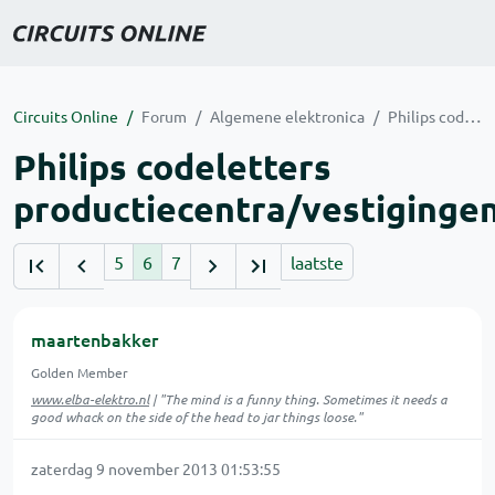
Circuits Online
Forum
Algemene elektronica
Philips codeletters productiecentra/vestigingen/fabrieken
Philips codeletters
productiecentra/vestiginge
5
6
7
laatste
maartenbakker
Golden Member
www.elba-elektro.nl
| "The mind is a funny thing. Sometimes it needs a
good whack on the side of the head to jar things loose."
zaterdag 9 november 2013 01:53:55