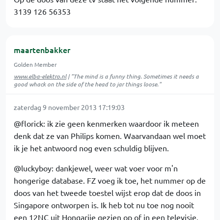
3139 126 56353
maartenbakker
Golden Member
www.elba-elektro.nl
| "The mind is a funny thing. Sometimes it needs a
good whack on the side of the head to jar things loose."
zaterdag 9 november 2013 17:19:03
@florick: ik zie geen kenmerken waardoor ik meteen
denk dat ze van Philips komen. Waarvandaan wel moet
ik je het antwoord nog even schuldig blijven.
@luckyboy: dankjewel, weer wat voer voor m'n
hongerige database. FZ voeg ik toe, het nummer op de
doos van het tweede toestel wijst erop dat de doos in
Singapore ontworpen is. Ik heb tot nu toe nog nooit
een 12NC uit Hongarije gezien op of in een televisie,