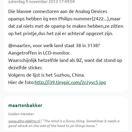
zaterdag 9 november 2013 17:49:04
Die blauwe connectoren aan de Analog Devices
opamps hebben iig een Philips-nummer(2422...),maar
dat zal niets met de opamp te maken hebben,ze zitten
op het printje,dus het zal er achteraf opgezet zijn.
@maarten, voor welk land staat 38 in 3138?
Aangetroffen in LCD-monitor.
Waarschijnlijk hetzelfde land als BZ, want dat stond op
dezelfde sticker.
Volgens de lijst is het Suzhou, China.
Hier de foto:
http://i39.tinypic.com/2r2yyc5.jpg
maartenbakker
Golden Member
www.elba-elektro.nl
| "The mind is a funny thing. Sometimes it needs a
good whack on the side of the head to jar things loose."