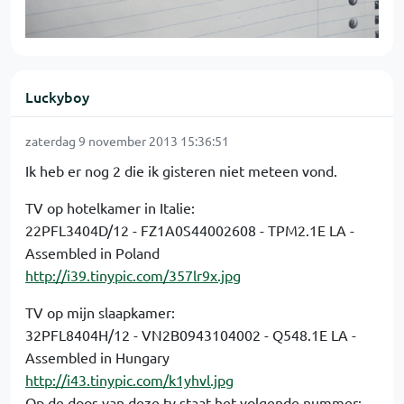
Luckyboy
zaterdag 9 november 2013 15:36:51
Ik heb er nog 2 die ik gisteren niet meteen vond.
TV op hotelkamer in Italie:
22PFL3404D/12 - FZ1A0S44002608 - TPM2.1E LA -
Assembled in Poland
http://i39.tinypic.com/357lr9x.jpg
TV op mijn slaapkamer:
32PFL8404H/12 - VN2B0943104002 - Q548.1E LA -
Assembled in Hungary
http://i43.tinypic.com/k1yhvl.jpg
Op de doos van deze tv staat het volgende nummer: