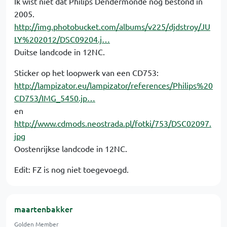
Ik wist niet dat Philips Dendermonde nog bestond in
2005.
http://img.photobucket.com/albums/v225/djdstroy/JU
LY%202012/DSC09204.j…
Duitse landcode in 12NC.
Sticker op het loopwerk van een CD753:
http://lampizator.eu/lampizator/references/Philips%20
CD753/IMG_5450.jp…
en
http://www.cdmods.neostrada.pl/fotki/753/DSC02097.
jpg
Oostenrijkse landcode in 12NC.
Edit: FZ is nog niet toegevoegd.
maartenbakker
Golden Member