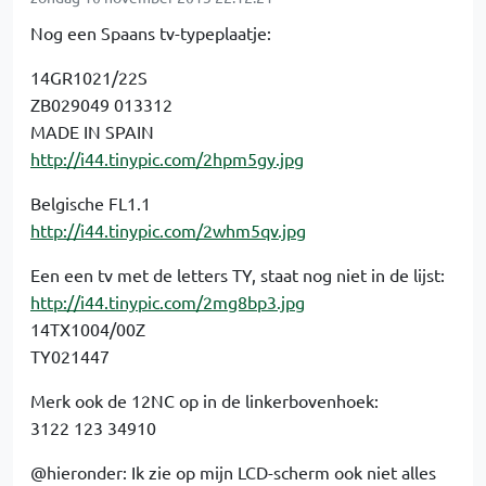
Nog een Spaans tv-typeplaatje:
14GR1021/22S
ZB029049 013312
MADE IN SPAIN
http://i44.tinypic.com/2hpm5gy.jpg
Belgische FL1.1
http://i44.tinypic.com/2whm5qv.jpg
Een een tv met de letters TY, staat nog niet in de lijst:
http://i44.tinypic.com/2mg8bp3.jpg
14TX1004/00Z
TY021447
Merk ook de 12NC op in de linkerbovenhoek:
3122 123 34910
@hieronder: Ik zie op mijn LCD-scherm ook niet alles