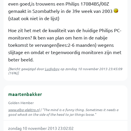
even goed,is trouwens een Philips 170B4BS/00Z
gemaakt in Szombathely in de 39e week van 2003
(staat ook niet in de lijst)
Hoe zit het met de kwaliteit van de huidige Philips PC-
monitoren? Ik ben van plan om hem in de nabije
toekomst te vervangen(lees:2-6 maanden) wegens
slijtage en omdat er tegenwoordig monitoren zijn met
beter beeld.
[Bericht gewijzigd door
Luckyboy
op
zondag 10 november 2013 23:45:09
(16%)]
maartenbakker
Golden Member
www.elba-elektro.nl
| "The mind is a funny thing. Sometimes it needs a
good whack on the side of the head to jar things loose."
zondag 10 november 2013 23:02:02