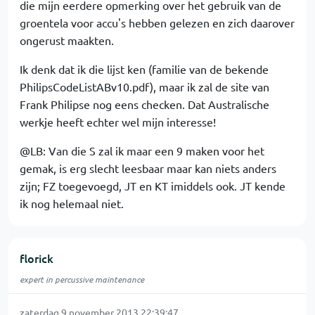
die mijn eerdere opmerking over het gebruik van de
groentela voor accu's hebben gelezen en zich daarover
ongerust maakten.
Ik denk dat ik die lijst ken (familie van de bekende
PhilipsCodeListABv10.pdf), maar ik zal de site van
Frank Philipse nog eens checken. Dat Australische
werkje heeft echter wel mijn interesse!
@LB: Van die S zal ik maar een 9 maken voor het
gemak, is erg slecht leesbaar maar kan niets anders
zijn; FZ toegevoegd, JT en KT imiddels ook. JT kende
ik nog helemaal niet.
florick
expert in percussive maintenance
zaterdag 9 november 2013 22:39:47