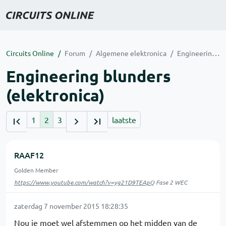
Circuits Online
Forum
Algemene elektronica
Engineering blunders (elektronica)
Engineering blunders
(elektronica)
1
2
3
laatste
RAAF12
Golden Member
https://www.youtube.com/watch?v=yg21D9TEApQ
Fase 2 WEC
zaterdag 7 november 2015 18:28:35
Nou je moet wel afstemmen op het midden van de