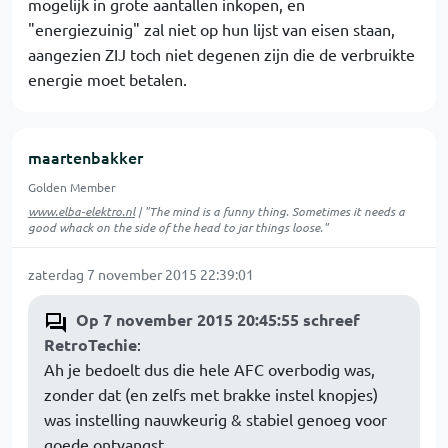
mogelijk in grote aantallen inkopen, en
"energiezuinig" zal niet op hun lijst van eisen staan,
aangezien ZIJ toch niet degenen zijn die de verbruikte
energie moet betalen.
maartenbakker
Golden Member
www.elba-elektro.nl
| "The mind is a funny thing. Sometimes it needs a
good whack on the side of the head to jar things loose."
zaterdag 7 november 2015 22:39:01
Op 7 november 2015 20:45:55 schreef
RetroTechie
:
Ah je bedoelt dus die hele AFC overbodig was,
zonder dat (en zelfs met brakke instel knopjes)
was instelling nauwkeurig & stabiel genoeg voor
goede ontvangst.