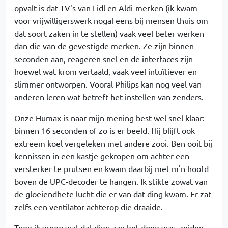
opvalt is dat TV's van Lidl en Aldi-merken (ik kwam
voor vrijwilligerswerk nogal eens bij mensen thuis om
dat soort zaken in te stellen) vaak veel beter werken
dan die van de gevestigde merken. Ze zijn binnen
seconden aan, reageren snel en de interfaces zijn
hoewel wat krom vertaald, vaak veel intuïtiever en
slimmer ontworpen. Vooral Philips kan nog veel van
anderen leren wat betreft het instellen van zenders.
Onze Humax is naar mijn mening best wel snel klaar:
binnen 16 seconden of zo is er beeld. Hij blijft ook
extreem koel vergeleken met andere zooi. Ben ooit bij
kennissen in een kastje gekropen om achter een
versterker te prutsen en kwam daarbij met m'n hoofd
boven de UPC-decoder te hangen. Ik stikte zowat van
de gloeiendhete lucht die er van dat ding kwam. Er zat
zelfs een ventilator achterop die draaide.
Toen ik vroeg wat dat ding aan het doen was, zeiden