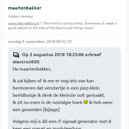
maartenbakker
Golden Member
www.elba-elektro.nl
| "The mind is a funny thing. Sometimes it needs a
good whack on the side of the head to jar things loose."
zondag 9 september 2018 00:32:10
Op 2 augustus 2018 18:23:06 schreef
electron920
:
Ha maartenbakker,
Ik zal kijken of ik me er nog iets van kan
herinneren dat venstertje is een piep klein
beeldbuisje ik denk de kleinste ooit gemaakt.
Ik zit nu even in de nostalgie hoek
ik heb weer
een gevonden [bijlage]
Volgens mij is dit een rf signaal generator met 8
keer een preset en moduleerbaar.